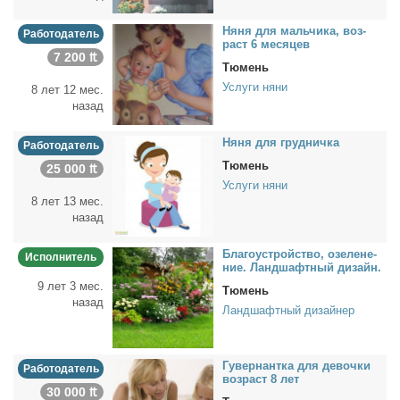
Ня­ня для маль­чи­ка, воз­
Работодатель
раст 6 ме­ся­цев
7 200 ₶
Тюмень
Услуги няни
8 лет 12 мес.
назад
Ня­ня для груд­нич­ка
Работодатель
Тюмень
25 000 ₶
Услуги няни
8 лет 13 мес.
назад
Бла­го­устрой­ство, озе­ле­не­
Исполнитель
ние. Ланд­шафт­ный ди­зайн.
9 лет 3 мес.
Тюмень
назад
Ландшафтный дизайнер
Гу­вер­нант­ка для де­воч­ки
Работодатель
воз­раст 8 лет
30 000 ₶