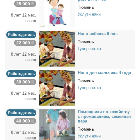
25 000 ₶
Тюмень
Услуги няни
8 лет 12 мес.
назад
Ня­ня ре­бен­ка 8 лет.
Работодатель
Тюмень
22 000 ₶
Гувернантка
8 лет 12 мес.
назад
Ня­ня для маль­чи­ка 4 го­да
Работодатель
Тюмень
30 000 ₶
Гувернантка
8 лет 12 мес.
назад
По­мощ­ни­ки по хо­зяй­ству
Работодатель
с про­жи­ва­ни­ем, се­мей­ная
40 000 ₶
па­ра
Тюмень
8 лет 12 мес.
Услуги няни
назад