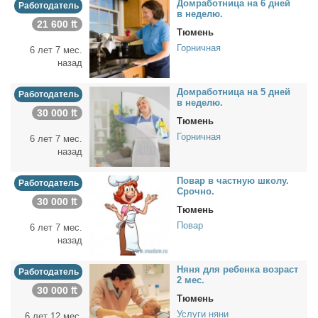
Дом­ра­бот­ни­ца на 6 дней
Работодатель
в неде­лю.
21 600 ₶
Тюмень
Горничная
6 лет 7 мес.
назад
Дом­ра­бот­ни­ца на 5 дней
Работодатель
в неде­лю.
30 000 ₶
Тюмень
Горничная
6 лет 7 мес.
назад
По­вар в част­ную шко­лу.
Работодатель
Сроч­но.
30 000 ₶
Тюмень
Повар
6 лет 7 мес.
назад
Ня­ня для ре­бен­ка воз­раст
Работодатель
2 мес.
30 000 ₶
Тюмень
Услуги няни
6 лет 12 мес.