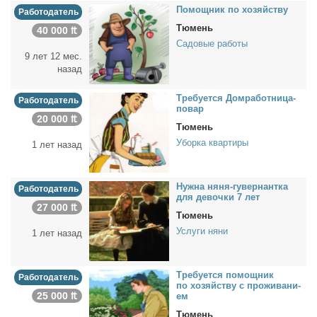
По­мощ­ник по хо­зяй­ству
Работодатель
Тюмень
40 000 ₶
Садовые работы
9 лет 12 мес.
назад
Тре­бу­ет­ся Дом­ра­бот­ни­ца-
Работодатель
по­вар
20 000 ₶
Тюмень
Уборка квартиры
1 лет назад
Нуж­на ня­ня-гу­вер­нант­ка
Работодатель
для де­воч­ки 7 лет
27 000 ₶
Тюмень
Услуги няни
1 лет назад
Тре­бу­ет­ся по­мощ­ник
Работодатель
по хо­зяй­ству с про­жи­ва­ни­
25 000 ₶
ем
Тюмень