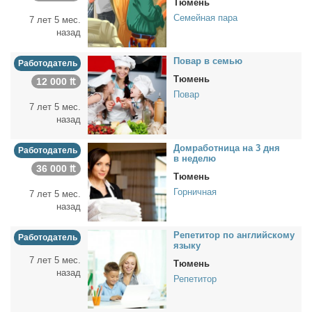
Тюмень
Семейная пара
7 лет 5 мес.
назад
По­вар в се­мью
Работодатель
Тюмень
12 000 ₶
Повар
7 лет 5 мес.
назад
Дом­ра­бот­ни­ца на 3 дня
Работодатель
в неде­лю
36 000 ₶
Тюмень
Горничная
7 лет 5 мес.
назад
Ре­пе­ти­тор по ан­глий­ско­му
Работодатель
язы­ку
7 лет 5 мес.
Тюмень
назад
Репетитор