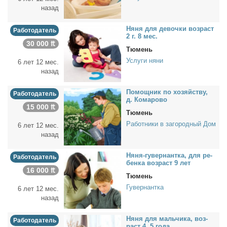
назад
Ня­ня для де­воч­ки воз­раст
Работодатель
2 г. 8 мес.
30 000 ₶
Тюмень
Услуги няни
6 лет 12 мес.
назад
По­мощ­ник по хо­зяй­ству,
Работодатель
д. Ко­ма­ро­во
15 000 ₶
Тюмень
Работники в загородный Дом
6 лет 12 мес.
назад
Ня­ня-гу­вер­нант­ка, для ре­
Работодатель
бен­ка воз­раст 9 лет
16 000 ₶
Тюмень
Гувернантка
6 лет 12 мес.
назад
Ня­ня для маль­чи­ка, воз­
Работодатель
раст 4, 5 го­да