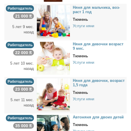
Ня­ня для маль­чи­ка, воз­
Работодатель
раст 1 год
21 000 ₶
Тюмень
Услуги няни
5 лет 9 мес.
назад
Ня­ня для де­воч­ки воз­раст
Работодатель
9 мес.
22 000 ₶
Тюмень
Услуги няни
5 лет 10 мес.
назад
Ня­ня для де­воч­ки, воз­раст
Работодатель
1,5 го­да
23 000 ₶
Тюмень
Услуги няни
5 лет 11 мес.
назад
Ав­то­ня­ня для дво­их де­тей
Работодатель
Тюмень
35 000 ₶