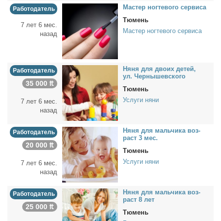
Ма­стер ног­те­во­го сер­ви­са
Работодатель
Тюмень
7 лет 6 мес.
Мастер ногтевого сервиса
назад
Ня­ня для дво­их де­тей,
Работодатель
ул. Чер­ны­шев­ско­го
35 000 ₶
Тюмень
Услуги няни
7 лет 6 мес.
назад
Ня­ня для маль­чи­ка воз­
Работодатель
раст 3 мес.
20 000 ₶
Тюмень
Услуги няни
7 лет 6 мес.
назад
Ня­ня для маль­чи­ка воз­
Работодатель
раст 8 лет
25 000 ₶
Тюмень