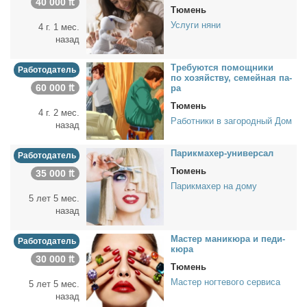
40 000 ₶
Тюмень
Услуги няни
4 г. 1 мес.
назад
Тре­бу­ют­ся по­мощ­ни­ки
Работодатель
по хо­зяй­ству, се­мей­ная па­
60 000 ₶
ра
Тюмень
4 г. 2 мес.
Работники в загородный Дом
назад
Па­рик­махер-уни­вер­сал
Работодатель
Тюмень
35 000 ₶
Парикмахер на дому
5 лет 5 мес.
назад
Ма­стер ма­ни­кю­ра и пе­ди­
Работодатель
кю­ра
30 000 ₶
Тюмень
Мастер ногтевого сервиса
5 лет 5 мес.
назад