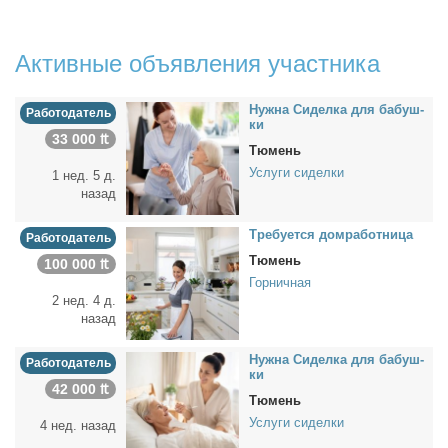
Активные объявления участника
Нуж­на Си­дел­ка для ба­буш­
Работодатель
ки
33 000 ₶
Тюмень
Услуги сиделки
1 нед. 5 д.
назад
Тре­бу­ет­ся дом­ра­бот­ни­ца
Работодатель
Тюмень
100 000 ₶
Горничная
2 нед. 4 д.
назад
Нуж­на Си­дел­ка для ба­буш­
Работодатель
ки
42 000 ₶
Тюмень
Услуги сиделки
4 нед. назад