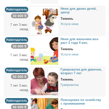
Ня­ня для дво­их де­тей,
Работодатель
центр
30 000 ₶
Тюмень
Услуги няни
7 лет 3 мес.
назад
Ня­ня для маль­чи­ка воз­
Работодатель
раст 2 го­да 4 мес.
30 000 ₶
Тюмень
Услуги няни
7 лет 3 мес.
назад
Гу­вер­нант­ка для де­воч­ки,
Работодатель
воз­раст 7 лет
50 000 ₶
Тюмень
Гувернантка
7 лет 3 мес.
назад
По­мощ­ни­ки по хо­зяй­ству
Работодатель
с про­жи­ва­ни­ем
40 000 ₶