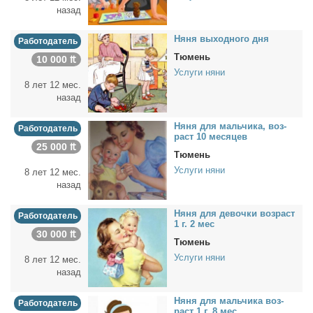
назад
Ня­ня вы­ход­но­го дня
Работодатель
Тюмень
10 000 ₶
Услуги няни
8 лет 12 мес.
назад
Ня­ня для маль­чи­ка, воз­
Работодатель
раст 10 ме­ся­цев
25 000 ₶
Тюмень
Услуги няни
8 лет 12 мес.
назад
Ня­ня для де­воч­ки воз­раст
Работодатель
1 г. 2 мес
30 000 ₶
Тюмень
Услуги няни
8 лет 12 мес.
назад
Ня­ня для маль­чи­ка воз­
Работодатель
раст 1 г. 8 мес