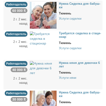
Нуж­на Си­дел­ка для ба­буш­
Работодатель
ки
60 000 ₶
Тюмень
Услуги сиделки
2 г. 2 мес.
назад
Тре­бу­ет­ся си­дел­ка в ста­ци­
Работодатель
о­нар
2 г. 2 мес.
Тюмень
назад
Услуги сиделки
Нуж­на ня­ня для де­воч­ки 6
Работодатель
лет
40 000 ₶
Тюмень
Услуги няни
2 г. 2 мес.
назад
Нуж­на Си­дел­ка для ба­буш­
Работодатель
ки
30 000 ₶
Тюмень