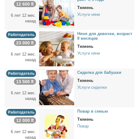
12 600 ₶
Тюмень
Услуги няни
6 лет 12 мес.
назад
Ня­ня для де­воч­ки, воз­раст
Работодатель
8 ме­ся­цев
23 000 ₶
Тюмень
Услуги няни
6 лет 12 мес.
назад
Си­дел­ка для ба­буш­ки
Работодатель
Тюмень
13 500 ₶
Услуги сиделки
6 лет 12 мес.
назад
По­вар в се­мью
Работодатель
Тюмень
12 000 ₶
Повар
6 лет 12 мес.
назад