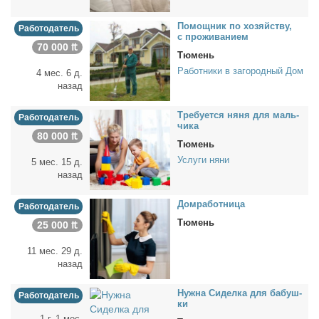
По­мощ­ник по хо­зяй­ству,
Работодатель
с про­жи­ва­ни­ем
70 000 ₶
Тюмень
Работники в загородный Дом
4 мес. 6 д.
назад
Тре­бу­ет­ся ня­ня для маль­
Работодатель
чи­ка
80 000 ₶
Тюмень
Услуги няни
5 мес. 15 д.
назад
Дом­ра­бот­ни­ца
Работодатель
Тюмень
25 000 ₶
11 мес. 29 д.
назад
Нуж­на Си­дел­ка для ба­буш­
Работодатель
ки
1 г. 1 мес.