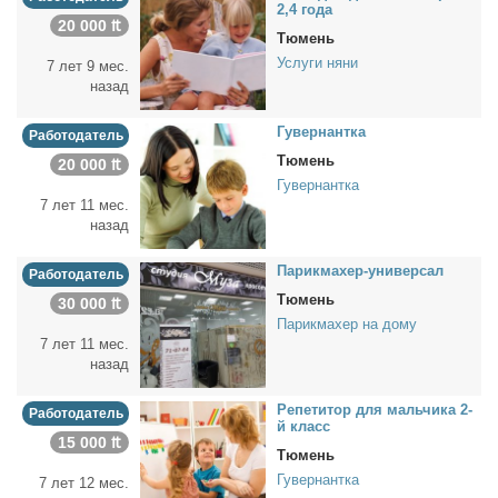
2,4 го­да
20 000 ₶
Тюмень
Услуги няни
7 лет 9 мес.
назад
Гу­вер­нант­ка
Работодатель
Тюмень
20 000 ₶
Гувернантка
7 лет 11 мес.
назад
Па­рик­махер-уни­вер­сал
Работодатель
Тюмень
30 000 ₶
Парикмахер на дому
7 лет 11 мес.
назад
Ре­пе­ти­тор для маль­чи­ка 2-
Работодатель
й класс
15 000 ₶
Тюмень
Гувернантка
7 лет 12 мес.