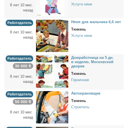
Услуги няни
8 лет 10 мес.
назад
Ня­ня для маль­чи­ка 6,6 лет
Работодатель
Тюмень
8 лет 10 мес.
Услуги няни
назад
Дом­ра­бот­ни­ца на 5 дн.
Работодатель
в неде­лю, Мос­ков­ский
30 000 ₶
дво­рик
Тюмень
8 лет 10 мес.
Горничная
назад
Ав­то­кра­нов­щик
Работодатель
Тюмень
50 000 ₶
Строитель
8 лет 10 мес.
назад