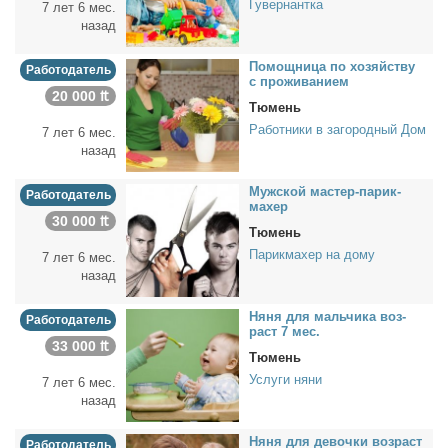
Гувернантка
7 лет 6 мес.
назад
По­мощ­ни­ца по хо­зяй­ству
Работодатель
с про­жи­ва­ни­ем
20 000 ₶
Тюмень
Работники в загородный Дом
7 лет 6 мес.
назад
Муж­ской ма­стер-па­рик­
Работодатель
махер
30 000 ₶
Тюмень
Парикмахер на дому
7 лет 6 мес.
назад
Ня­ня для маль­чи­ка воз­
Работодатель
раст 7 мес.
33 000 ₶
Тюмень
Услуги няни
7 лет 6 мес.
назад
Ня­ня для де­воч­ки воз­раст
Работодатель