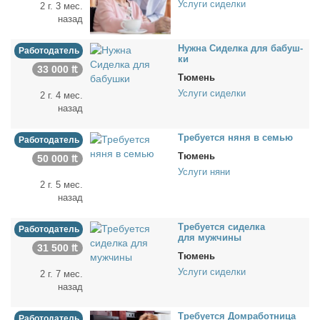
Услуги сиделки
2 г. 3 мес.
назад
Нуж­на Си­дел­ка для ба­буш­
Работодатель
ки
33 000 ₶
Тюмень
Услуги сиделки
2 г. 4 мес.
назад
Тре­бу­ет­ся ня­ня в се­мью
Работодатель
Тюмень
50 000 ₶
Услуги няни
2 г. 5 мес.
назад
Тре­бу­ет­ся си­дел­ка
Работодатель
для муж­чи­ны
31 500 ₶
Тюмень
Услуги сиделки
2 г. 7 мес.
назад
Тре­бу­ет­ся Дом­ра­бот­ни­ца
Работодатель