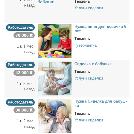
Тюмень
назад
Услуги сиделки
Нуж­на ня­ня для де­воч­ки 6
Работодатель
лет
70 000 ₶
Тюмень
Гувернантка
1 г. 1 мес.
назад
Си­дел­ка к ба­буш­ке
Работодатель
Тюмень
42 000 ₶
Услуги сиделки
1 г. 2 мес.
назад
Нуж­на Си­дел­ка для ба­буш­
Работодатель
ки
30 000 ₶
Тюмень
Услуги сиделки
1 г. 2 мес.
назад