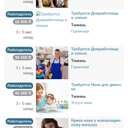
назад
Тре­бу­ет­ся Дом­ра­бот­ни­ца
Работодатель
в се­мью
16 000 ₶
Тюмень
Горничная
3 г. 5 мес.
назад
Тре­бу­ет­ся Дом­ра­бот­ни­ца
Работодатель
в се­мью
36 000 ₶
Тюмень
Горничная
3 г. 5 мес.
назад
Тре­бу­ет­ся Ня­ня для де­воч­
Работодатель
ки
40 000 ₶
Тюмень
Услуги няни
3 г. 5 мес.
назад
Нуж­на ня­ня к но­во­рож­ден­
Работодатель
но­му ма­лы­шу