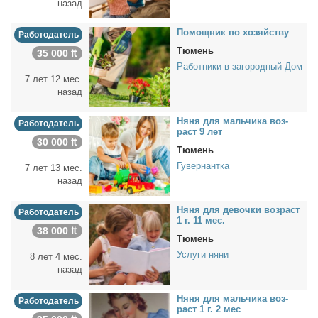
назад
По­мощ­ник по хо­зяй­ству
Работодатель
Тюмень
35 000 ₶
Работники в загородный Дом
7 лет 12 мес.
назад
Ня­ня для маль­чи­ка воз­
Работодатель
раст 9 лет
30 000 ₶
Тюмень
Гувернантка
7 лет 13 мес.
назад
Ня­ня для де­воч­ки воз­раст
Работодатель
1 г. 11 мес.
38 000 ₶
Тюмень
Услуги няни
8 лет 4 мес.
назад
Ня­ня для маль­чи­ка воз­
Работодатель
раст 1 г. 2 мес