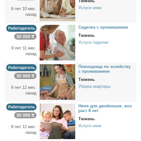
Тюмень
Услуги няни
9 лет 10 мес.
назад
Си­дел­ка с про­жи­ва­ни­ем
Работодатель
Тюмень
30 000 ₶
Услуги сиделки
9 лет 11 мес.
назад
По­мощ­ни­ца по хо­зяй­ству
Работодатель
с про­жи­ва­ни­ем
30 000 ₶
Тюмень
Уборка квартиры
9 лет 12 мес.
назад
Ня­ня для двой­ня­шек, воз­
Работодатель
раст 8 лет
30 000 ₶
Тюмень
Услуги няни
9 лет 12 мес.
назад