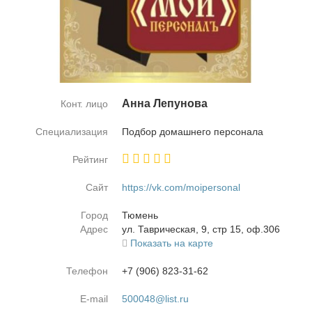
Ан­на Ле­пу­но­ва
Конт. лицо
Специализация
Под­бор до­маш­не­го пер­со­на­ла
Рейтинг
Сайт
https://vk.com/moipersonal
Город
Тю­мень
Адрес
ул. Та­ври­че­ская, 9, стр 15, оф.306
Показать на карте
Телефон
+7 (906) 823-31-62
E-mail
500048@list.ru