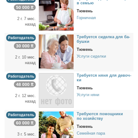
в се­мью
50 000 ₶
Тюмень
Горничная
2 г. 7 мес.
назад
Тре­бу­ет­ся си­дел­ка для ба­
Работодатель
буш­ки
30 000 ₶
Тюмень
Услуги сиделки
2 г. 10 мес.
назад
Тре­бу­ет­ся ня­ня для де­воч­
Работодатель
ки
48 000 ₶
Тюмень
Услуги няни
2 г. 12 мес.
назад
Тре­бу­ют­ся по­мощ­ни­ки
Работодатель
по хо­зяй­ству
60 000 ₶
Тюмень
Семейная пара
3 г. 5 мес.