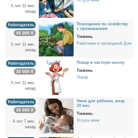
Услуги няни
5 лет 11 мес.
назад
По­мощ­ни­ки по хо­зяй­ству
Работодатель
с про­жи­ва­ни­ем
45 000 ₶
Тюмень
Работники в загородный Дом
5 лет 11 мес.
назад
По­вар в част­ную шко­лу
Работодатель
Тюмень
30 000 ₶
Повар
5 лет 11 мес.
назад
Ня­ня для ре­бен­ка, возр.
Работодатель
10 мес.
30 000 ₶
Тюмень
Услуги няни
6 лет 7 мес.
назад