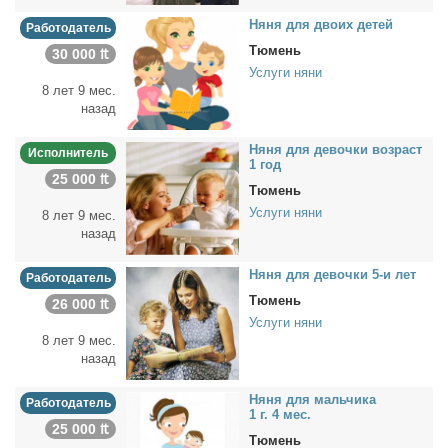
Ня­ня для дво­их де­тей
Работодатель
Тюмень
30 000 ₶
Услуги няни
8 лет 9 мес.
назад
Ня­ня для де­воч­ки воз­раст
Исполнитель
1 год
25 000 ₶
Тюмень
Услуги няни
8 лет 9 мес.
назад
Ня­ня для де­воч­ки 5-и лет
Работодатель
Тюмень
26 000 ₶
Услуги няни
8 лет 9 мес.
назад
Ня­ня для маль­чи­ка
Работодатель
1 г. 4 мес.
25 000 ₶
Тюмень