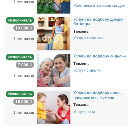
1 лет назад
Работники в загородный Дом
Услу­ги по под­бо­ру дом­ра­
Исполнитель
бот­ни­цы
10 000 ₶
Тюмень
Уборка квартиры
1 лет назад
Услу­ги по под­бо­ру си­дел­ки
Исполнитель
Тюмень
7 000 ₶
Услуги сиделки
1 лет назад
Услу­ги по под­бо­ру ня­ни,
Исполнитель
гу­вер­нант­ки, Тю­мень
15 000 ₶
Тюмень
Услуги няни
1 лет назад