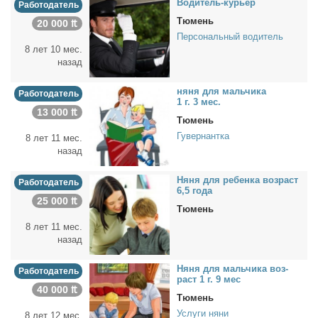
Во­ди­тель-ку­рьер
Работодатель
Тюмень
20 000 ₶
Персональный водитель
8 лет 10 мес.
назад
ня­ня для маль­чи­ка
Работодатель
1 г. 3 мес.
13 000 ₶
Тюмень
Гувернантка
8 лет 11 мес.
назад
Ня­ня для ре­бен­ка воз­раст
Работодатель
6,5 го­да
25 000 ₶
Тюмень
8 лет 11 мес.
назад
Ня­ня для маль­чи­ка воз­
Работодатель
раст 1 г. 9 мес
40 000 ₶
Тюмень
Услуги няни
8 лет 12 мес.