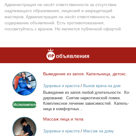
Администрация не несёт ответственности за отсутствие
надлежащего образования, лицензий и аккредитаций
мастеров. Администрация не несёт ответственность за
содержание объявлений. Есть противопоказания,
посоветуйтесь с врачом. Не является публичной офертой.
объявления
Вы­ве­де­ние из за­поя. Ка­пель­ни­ца, де­токс.
Выведение
из
Здоровье и красота
/
Вызов врача на дом
запоя.
Вы­ве­де­ние из за­поя лю­бой дли­тель­но­сти. Ко­
Капельница,
ди­ро­ва­ние. Сня­тие нар­ко­ти­че­ской лом­ки.
детокс.
Ком­плекс­ное ле­че­ние за­ви­си­мо­стей. Ка­пель­
Исполнитель
ни­ца в ком­форт­ных...
Мас­саж ли­ца и те­ла
Массаж
лица
Здоровье и красота
/
Массаж на дому
и