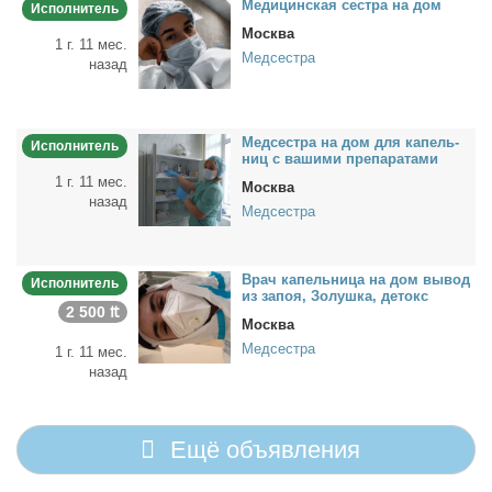
Ме­ди­цин­ская сест­ра на дом
Исполнитель
Москва
1 г. 11 мес.
Медсестра
назад
Мед­сест­ра на дом для ка­пель­
Исполнитель
ниц с ва­ши­ми пре­па­ра­та­ми
1 г. 11 мес.
Москва
назад
Медсестра
Врач ка­пель­ни­ца на дом вы­вод
Исполнитель
из за­поя, Зо­луш­ка, де­токс
2 500 ₶
Москва
Медсестра
1 г. 11 мес.
назад
Ещё объявления