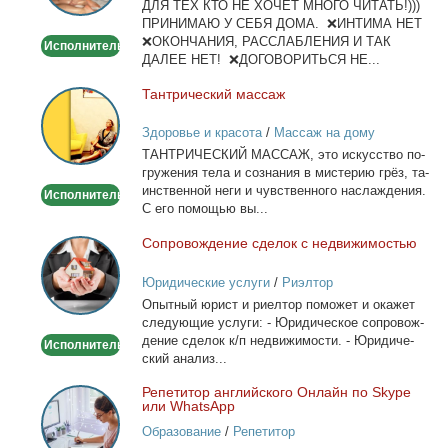
ДЛЯ ТЕХ КТО НЕ ХОЧЕТ МНОГО ЧИТАТЬ!)))
тела
ПРИНИМАЮ У СЕБЯ ДОМА. ❌ИНТИМА НЕТ
❌ОКОНЧАНИЯ, РАССЛАБЛЕНИЯ И ТАК
Исполнитель
ДАЛЕЕ НЕТ! ❌ДОГОВОРИТЬСЯ НЕ...
Тан­три­че­ский мас­саж
Тантрический
массаж
Здоровье и красота
/
Массаж на дому
ТАНТРИЧЕСКИЙ МАССАЖ, это ис­кус­ство по­
гру­же­ния те­ла и со­зна­ния в ми­сте­рию грёз, та­
ин­ствен­ной неги и чув­ствен­но­го на­сла­жде­ния.
Исполнитель
С его по­мо­щью вы...
Со­про­вож­де­ние сде­лок с недви­жи­мо­стью
Сопровождение
сделок
Юридические услуги
/
Риэлтор
с
Опыт­ный юрист и ри­ел­тор по­мо­жет и ока­жет
недвижимостью
сле­ду­ю­щие услу­ги: - Юри­ди­че­ское со­про­вож­
де­ние сде­лок к/п недви­жи­мо­сти. - Юри­ди­че­
Исполнитель
ский ана­лиз...
Ре­пе­ти­тор ан­глий­ско­го Он­лайн по Skype
Репетитор
или WhatsApp
английского
Образование
/
Репетитор
Онлайн