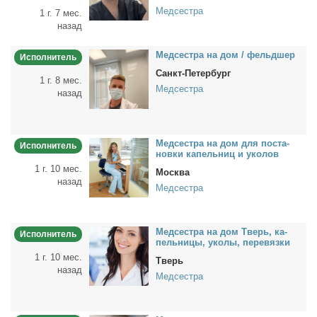
Медсестра
1 г. 7 мес.
назад
Мед­сест­ра на дом / фельд­шер
Исполнитель
Санкт-Петербург
1 г. 8 мес.
Медсестра
назад
Мед­сест­ра на дом для по­ста­
Исполнитель
нов­ки ка­пель­ниц и уко­лов
1 г. 10 мес.
Москва
назад
Медсестра
Мед­сест­ра на дом Тверь, ка­
Исполнитель
пель­ни­цы, уко­лы, пе­ре­вяз­ки
1 г. 10 мес.
Тверь
назад
Медсестра