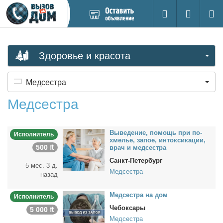
Добавить
Вход на са
Поиск
новое
объявление
Здоровье и красота
Медсестра
Медсестра
Вы­ве­де­ние, по­мощь при по­
Исполнитель
хме­лье, за­пое, ин­ток­си­ка­ции,
500 ₶
врач и мед­сест­ра
Санкт-Петербург
5 мес. 3 д.
Медсестра
назад
Мед­сест­ра на дом
Исполнитель
Чебоксары
5 000 ₶
Медсестра