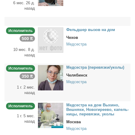
6 мес. 26 д.
назад
Фельд­шер вы­зов на дом
Исполнитель
Чехов
500 ₶
Медсестра
10 мес. 8 д.
назад
Мед­сест­ра (пе­ре­вяз­ки/уко­лы)
Исполнитель
Челябинск
350 ₶
Медсестра
1 г. 2 мес.
назад
Мед­сест­ра на дом Вы­хи­но,
Исполнитель
Веш­ня­ки, Но­во­ги­ре­ево, ка­пель­
ни­цы, пе­ре­вяз­ки, уко­лы
1 г. 5 мес.
назад
Москва
Медсестра