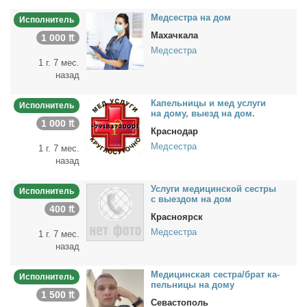
Мед­сест­ра на дом
Исполнитель
Махачкала
1 000 ₶
Медсестра
1 г. 7 мес.
назад
Ка­пель­ни­цы и мед услу­ги
Исполнитель
на до­му, вы­езд на дом.
1 000 ₶
Краснодар
Медсестра
1 г. 7 мес.
назад
Услу­ги ме­ди­цин­ской сест­ры
Исполнитель
с вы­ез­дом на дом
400 ₶
Красноярск
Медсестра
1 г. 7 мес.
назад
Ме­ди­цин­ская сест­ра/брат ка­
Исполнитель
пель­ни­цы на до­му
1 500 ₶
Севастополь