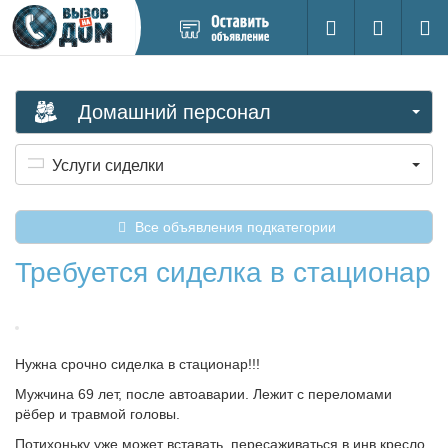
Добавить
Вход на са
Поиск
новое
объявление
Домашний персонал
Услуги сиделки
Все объявления подкатегории
Требуется сиделка в стационар
Нужна срочно сиделка в стационар!!!
Мужчина 69 лет, после автоаварии. Лежит с переломами
рёбер и травмой головы.
Потихоньку уже может вставать, пересаживаться в инв кресло.