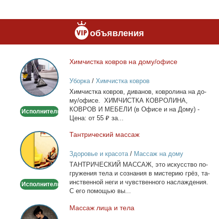
объявления
Хим­чист­ка ков­ров на до­му/офи­се
Химчистка
ковров
Уборка
/
Химчистка ковров
на
Хим­чист­ка ков­ров, ди­ва­нов, ков­ро­ли­на на до­
дому/
му/офи­се. ХИМЧИСТКА КОВРОЛИНА,
офисе
КОВРОВ И МЕБЕЛИ (в Офи­се и на До­му) -
Исполнитель
Це­на: от 55 ₽ за...
Тан­три­че­ский мас­саж
Тантрический
массаж
Здоровье и красота
/
Массаж на дому
ТАНТРИЧЕСКИЙ МАССАЖ, это ис­кус­ство по­
гру­же­ния те­ла и со­зна­ния в ми­сте­рию грёз, та­
ин­ствен­ной неги и чув­ствен­но­го на­сла­жде­ния.
Исполнитель
С его по­мо­щью вы...
Мас­саж ли­ца и те­ла
Массаж