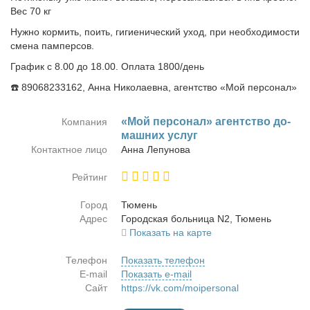
Вес 70 кг
Нужно кормить, поить, гигиенический уход, при необходимости
смена памперсов.
График с 8.00 до 18.00. Оплата 1800/день
☎️ 89068233162, Анна Николаевна, агентство «Мой персонал»
«Мой пер­со­нал» агент­ство до­
Компания
маш­них услуг
Контактное лицо
Ан­на Ле­пу­но­ва
Рейтинг
Город
Тю­мень
Адрес
Го­род­ская боль­ни­ца N2, Тю­мень
Показать на карте
Телефон
Показать телефон
E-mail
Показать e-mail
Сайт
https://vk.com/moipersonal