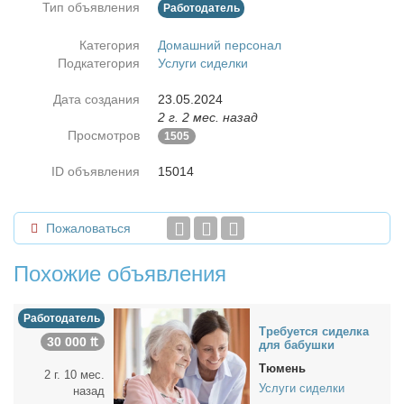
Тип объявления
Работодатель
Категория
Домашний персонал
Подкатегория
Услуги сиделки
Дата создания
23.05.2024
2 г. 2 мес. назад
Просмотров
1505
ID объявления
15014
Пожаловаться
Похожие объявления
Работодатель
Тре­бу­ет­ся си­дел­ка
30 000 ₶
для ба­буш­ки
Тюмень
2 г. 10 мес.
Услуги сиделки
назад