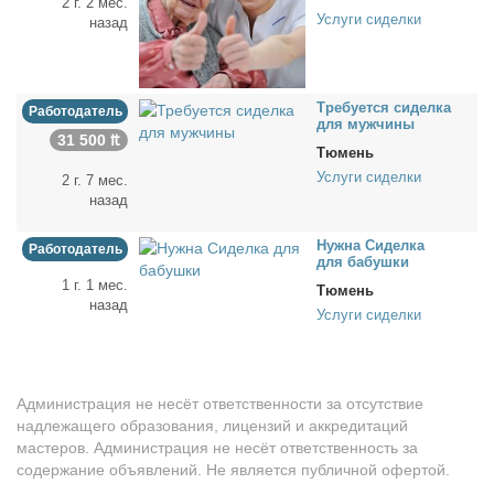
2 г. 2 мес.
Услуги сиделки
назад
Тре­бу­ет­ся си­дел­ка
Работодатель
для муж­чи­ны
31 500 ₶
Тюмень
Услуги сиделки
2 г. 7 мес.
назад
Нуж­на Си­дел­ка
Работодатель
для ба­буш­ки
1 г. 1 мес.
Тюмень
назад
Услуги сиделки
Администрация не несёт ответственности за отсутствие
надлежащего образования, лицензий и аккредитаций
мастеров. Администрация не несёт ответственность за
содержание объявлений. Не является публичной офертой.