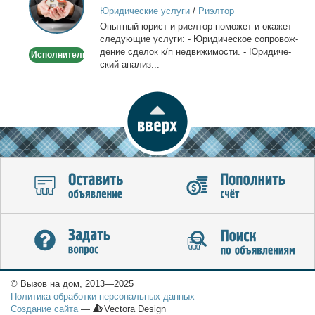
сделок
Юридические услуги
/
Риэлтор
с
Опыт­ный юрист и ри­ел­тор по­мо­жет и ока­жет
недвижимостью
сле­ду­ю­щие услу­ги: - Юри­ди­че­ское со­про­вож­
де­ние сде­лок к/п недви­жи­мо­сти. - Юри­ди­че­
Исполнитель
ский ана­лиз...
© Вызов на дом, 2013—2025
Политика обработки персональных данных
Создание сайта
—
Vectora Design