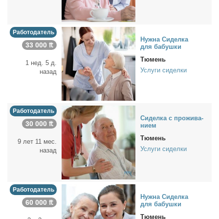
Работодатель
Нуж­на Си­дел­ка
33 000 ₶
для ба­буш­ки
Тюмень
1 нед. 5 д.
Услуги сиделки
назад
Работодатель
Си­дел­ка с про­жи­ва­
30 000 ₶
ни­ем
Тюмень
9 лет 11 мес.
Услуги сиделки
назад
Работодатель
Нуж­на Си­дел­ка
60 000 ₶
для ба­буш­ки
Тюмень