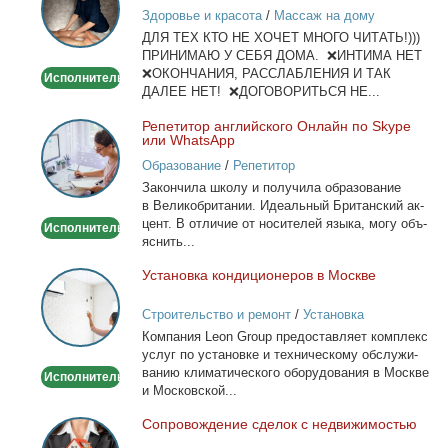
лица
Здоровье и красота
/
Массаж на дому
и
ДЛЯ ТЕХ КТО НЕ ХОЧЕТ МНОГО ЧИТАТЬ!)))
тела
ПРИНИМАЮ У СЕБЯ ДОМА. ❌ИНТИМА НЕТ
❌ОКОНЧАНИЯ, РАССЛАБЛЕНИЯ И ТАК
Исполнитель
ДАЛЕЕ НЕТ! ❌ДОГОВОРИТЬСЯ НЕ...
Ре­пе­ти­тор ан­глий­ско­го Он­лайн по Skype
Репетитор
или WhatsApp
английского
Образование
/
Репетитор
Онлайн
За­кон­чи­ла шко­лу и по­лу­чи­ла об­ра­зо­ва­ние
по
в Ве­ли­ко­бри­та­нии. Иде­аль­ный Бри­тан­ский ак­
Skype
цент. В от­ли­чие от но­си­те­лей язы­ка, мо­гу объ­
Исполнитель
или
яс­нить...
WhatsApp
Уста­нов­ка кон­ди­ци­о­не­ров в Москве
Установка
кондиционеров
Строительство и ремонт
/
Установка
в
кондиционеров
Ком­па­ния Leon Group предо­став­ля­ет ком­плекс
Москве
услуг по уста­нов­ке и тех­ни­че­ско­му об­слу­жи­
ва­нию кли­ма­ти­че­ско­го обо­ру­до­ва­ния в Москве
Исполнитель
и Мос­ков­ской...
Со­про­вож­де­ние сде­лок с недви­жи­мо­стью
Сопровождение