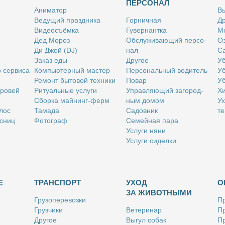
ПЕРСОНАЛ
Ани­ма­тор
Вы
Ве­ду­щий празд­ни­ка
Гор­нич­ная
Др
Ви­део­съём­ка
Гу­вер­нант­ка
Мо
Дед Мо­роз
Об­слу­жи­ва­ю­щий пер­со­
Оз
Ди Джей (DJ)
нал
Са
За­каз еды
Дру­гое
Уб
о сер­ви­са
Ком­пью­тер­ный ма­стер
Пер­со­наль­ный во­ди­тель
Уб
Ре­монт бы­то­вой тех­ни­ки
По­вар
Уб
бро­вей
Ри­ту­аль­ные услу­ги
Управ­ля­ю­щий за­го­род­
Хи
Сбор­ка май­нинг-ферм
ным до­мом
Ух
­лос
Та­ма­да
Са­дов­ник
те
с­ниц
Фо­то­граф
Се­мей­ная па­ра
Услу­ги ня­ни
Услу­ги си­дел­ки
Е
ТРАНСПОРТ
УХОД
О
ЗА ЖИВОТНЫМИ
Гру­зо­пе­ре­воз­ки
Пр
Груз­чи­ки
Ве­те­ри­нар
Пр
Дру­гое
Вы­гул со­бак
Пр