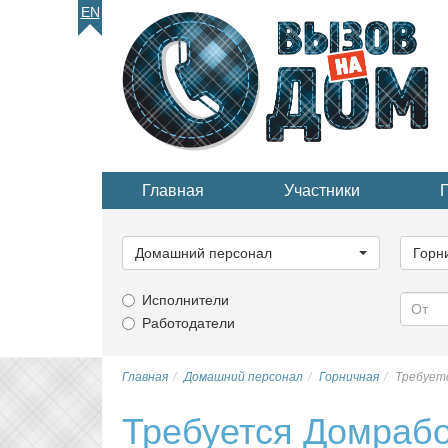
EN
Главная
Участники
Выберите
Выбер
категорию...
катего
Домашний персонал
Горн
Исполнители
Работодатели
Главная
Домашний персонал
Горничная
Требует
Требуется Домрабо