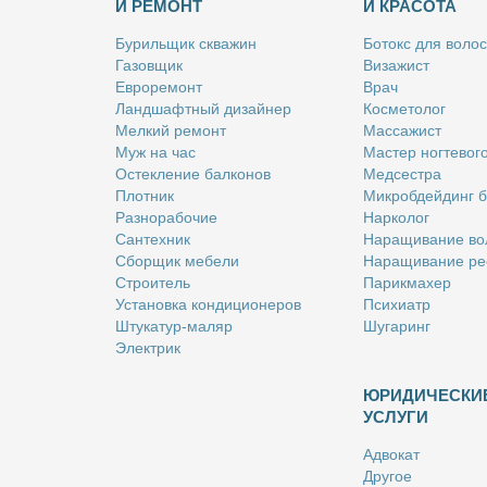
И РЕМОНТ
И КРАСОТА
Бу­риль­щик сква­жин
Бо­токс для во­лос
Га­зов­щик
Ви­за­жист
Ев­ро­ре­монт
Врач
Ланд­шафт­ный ди­зай­нер
Кос­ме­то­лог
Мел­кий ре­монт
Мас­са­жист
Муж на час
Ма­стер ног­те­во­г
Остек­ле­ние бал­ко­нов
Мед­сест­ра
Плот­ник
Мик­роб­дей­динг 
Раз­но­ра­бо­чие
Нар­ко­лог
Сан­тех­ник
На­ра­щи­ва­ние во
Сбор­щик ме­бе­ли
На­ра­щи­ва­ние ре
Стро­и­тель
Па­рик­махер
Уста­нов­ка кон­ди­ци­о­не­ров
Пси­хи­атр
Шту­ка­тур-ма­ляр
Шу­га­ринг
Элек­трик
ЮРИДИЧЕСКИ
УСЛУГИ
Адво­кат
Дру­гое