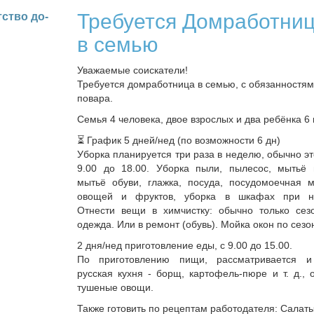
Требуется Домработни
­ство до­
в семью
Уважаемые соискатели!
Требуется домработница в семью, с обязанностя
повара.
Семья 4 человека, двое взрослых и два ребёнка 6 и
⏳ График 5 дней/нед (по возможности 6 дн)
Уборка планируется три раза в неделю, обычно это 
9.00 до 18.00. Уборка пыли, пылесос, мытьё п
мытьё обуви, глажка, посуда, посудомоечная 
овощей и фруктов, уборка в шкафах при не
Отнести вещи в химчистку: обычно только сез
одежда. Или в ремонт (обувь). Мойка окон по сезо
2 дня/нед приготовление еды, с 9.00 до 15.00.
По приготовлению пищи, рассматривается и 
русская кухня - борщ, картофель-пюре и т. д.,
тушеные овощи.
Также готовить по рецептам работодателя: Салат