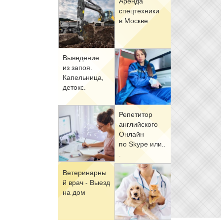
Арен­да
спец­тех­ни­ки
в Москве
Вы­ве­де­ние
из за­поя.
Ка­пель­ни­ца,
де­токс.
Ре­пе­ти­тор
ан­глий­ско­го
Он­лайн
по Skype или..
.
Ве­те­ри­нар­ны
й врач - Вы­езд
на дом