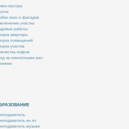
­воз му­со­ра
у­гое
й­ка окон и фа­са­дов
е­ле­не­ние участ­ка
­до­вые ра­бо­ты
ор­ка квар­ти­ры
ор­ка по­ме­ще­ний
ор­ка участ­ка
м­чист­ка ков­ров
од за ком­нат­ны­ми рас­
­ни­я­ми
БРАЗОВАНИЕ
е­по­да­ва­тель
е­по­да­ва­тель ин.яз
е­по­да­ва­тель му­зы­ки