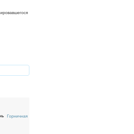
рмировавшегося
нь
Горничная