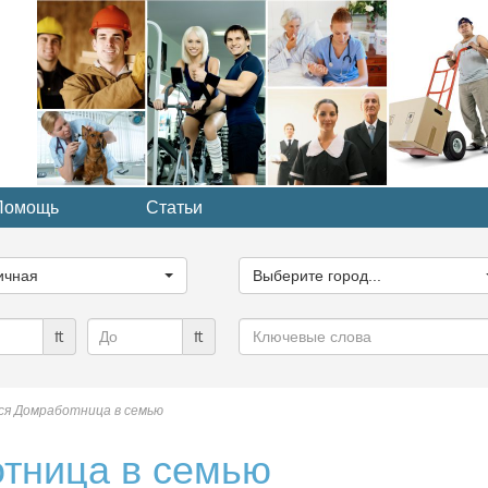
Помощь
Статьи
ите
Выберите
рию...
город...
ичная
Выберите город...
Ключевые
₶
₶
слова
ся Домработница в семью
тница в семью