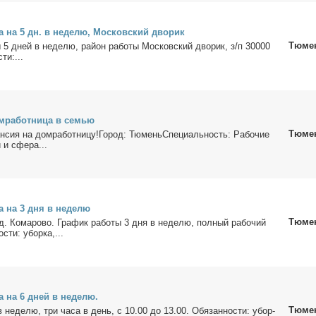
ца на 5 дн. в неде­лю, Мос­ков­ский дво­рик
Тюме
ы 5 дней в неде­лю, рай­он ра­бо­ты Мос­ков­ский дво­рик, з/п 30000
сти:...
м­ра­бот­ни­ца в се­мью
Тюме
ан­сия на дом­ра­бот­ни­цу!Го­род: ТюменьСпециальность: Ра­бо­чие
и и сфе­ра...
ца на 3 дня в неде­лю
Тюме
 д. Ко­ма­ро­во. Гра­фик ра­бо­ты 3 дня в неде­лю, пол­ный ра­бо­чий
­сти: убор­ка,...
ца на 6 дней в неде­лю.
Тюме
в неде­лю, три ча­са в день, с 10.00 до 13.00. Обя­зан­но­сти: убор­