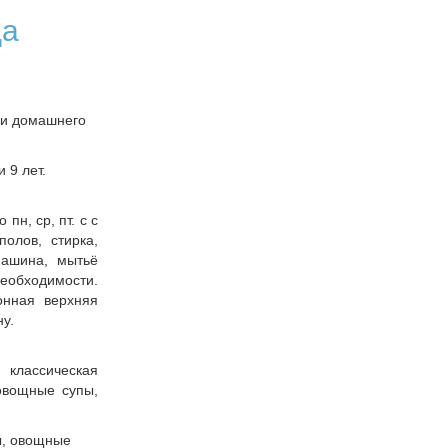
ца
ми домашнего
 9 лет.
пн, ср, пт. с с
олов, стирка,
машина, мытьё
обходимости.
онная верхняя
ну.
классическая
 овощные супы,
ы, овощные