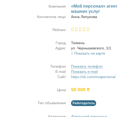
«Мой пер­со­нал» агент
Компания
маш­них услуг
Контактное лицо
Ан­на Ле­пу­но­ва
Рейтинг
Город
Тю­мень
Адрес
ул. Чер­ны­шев­ско­го, 1/1
Показать на карте
Телефон
Показать телефон
E-mail
Показать e-mail
Сайт
https://vk.com/moipersonal
50 000 ₶
Цена
Тип объявления
Работодатель
Категория
Домашний персонал