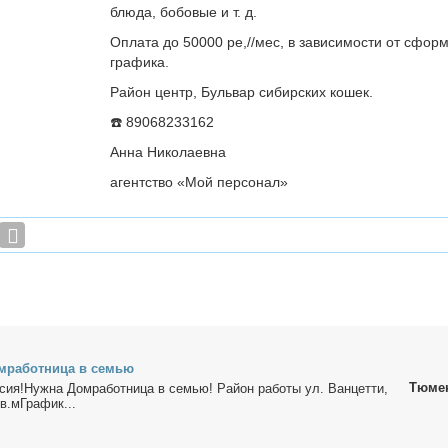
блюда, бобовые и т. д.
Оплата до 50000 рe,//мес, в зависимости от сфо
графика.
Район центр, Бульвар сибирских кошек.
☎️ 89068233162
Анна Николаевна
агентство «Мой персонал»
м­ра­бот­ни­ца в се­мью
Тюме
сия!Нуж­на Дом­ра­бот­ни­ца в се­мью! Рай­он ра­бо­ты ул. Ван­цет­ти,
в.мГрафик...