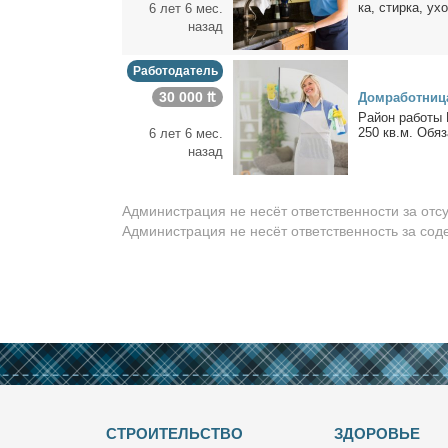
ка, стир­ка, ухо
6 лет 6 мес.
назад
Работодатель
30 000 ₶
Дом­ра­бот­ни­
Рай­он ра­бо­ты
250 кв.м. Обя­за
6 лет 6 мес.
назад
Администрация не несёт ответственности за отс
Администрация не несёт ответственность за со
СТРОИТЕЛЬСТВО
ЗДОРОВЬЕ