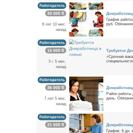
Работодатель
30 000 ₶
Дом­ра­бот­ни­
Гра­фик ра­бо­т
руб. Обя­зан­но­
8 лет 10 мес.
назад
Работодатель
16 000 ₶
Тре­бу­ет­ся До
⚡️Сроч­ная ва­к
спе­ци­аль­но­ст
3 г. 5 мес.
назад
Работодатель
36 000 ₶
Дом­ра­бот­ни­
Рай­он ра­бо­ты
день. Обя­зан­но
7 лет 5 мес.
назад
Работодатель
21 600 ₶
Дом­ра­бот­ни­
Гра­фик: 6 дн. 