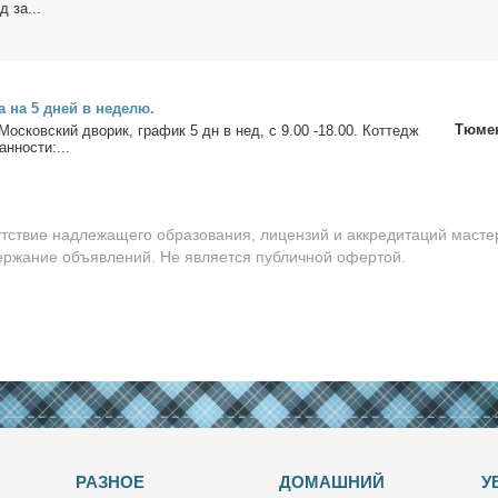
д за...
ца на 5 дней в неде­лю.
Тюме
 Мос­ков­ский дво­рик, гра­фик 5 дн в нед, с 9.00 -18.00. Кот­тедж
н­но­сти:...
утствие надлежащего образования, лицензий и аккредитаций масте
держание объявлений. Не является публичной офертой.
РАЗНОЕ
ДОМАШНИЙ
У