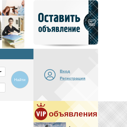
Добавить
новое
объявление
Вход
Регистрация
Найти
объявления