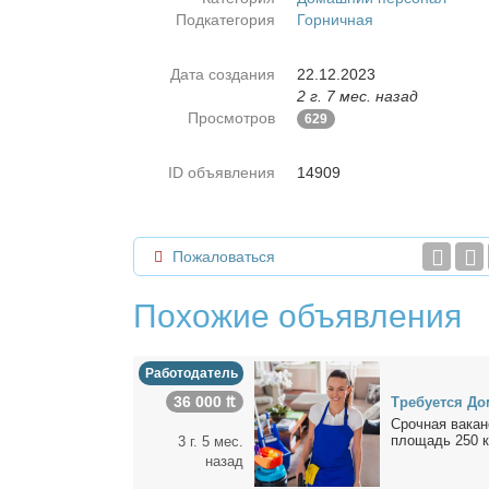
Подкатегория
Горничная
Дата создания
22.12.2023
2 г. 7 мес. назад
Просмотров
629
ID объявления
14909
Пожаловаться
Похожие объявления
Работодатель
36 000 ₶
Тре­бу­ет­ся До
Сроч­ная ва­кан­
пло­щадь 250 к
3 г. 5 мес.
назад