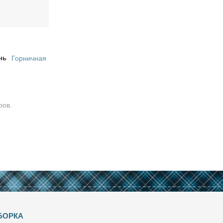
нь
Горничная
ров.
БОРКА