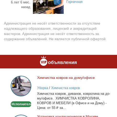
Горничная
6 лет 6 мес.
назад
Администрация не несёт ответственности за отсутствие
надлежащего образования, лицензий и аккредитаций
мастеров. Администрация не несёт ответственность за
содержание объявлений. Не является публичной офертой.
объявления
Хим­чист­ка ков­ров на до­му/офи­се
Химчистка
ковров
Уборка
/
Химчистка ковров
на
Хим­чист­ка ков­ров, ди­ва­нов, ков­ро­ли­на на до­
дому/
му/офи­се. ХИМЧИСТКА КОВРОЛИНА,
офисе
КОВРОВ И МЕБЕЛИ (в Офи­се и на До­му) -
Исполнитель
Це­на: от 55 ₽ за...
Уста­нов­ка кон­ди­ци­о­не­ров в Москве