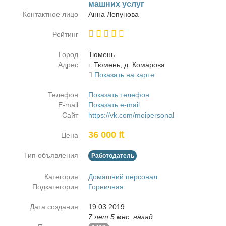
маш­них услуг
Контактное лицо
Ан­на Ле­пу­но­ва
Рейтинг
Город
Тю­мень
Адрес
г. Тю­мень, д. Ко­ма­ро­ва
Показать на карте
Телефон
Показать телефон
E-mail
Показать e-mail
Сайт
https://vk.com/moipersonal
36 000 ₶
Цена
Тип объявления
Работодатель
Категория
Домашний персонал
Подкатегория
Горничная
Дата создания
19.03.2019
7 лет 5 мес. назад