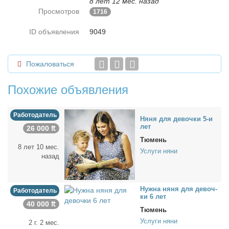
8 лет 12 мес. назад
Просмотров
1716
ID объявления
9049
Пожаловаться
Похожие объявления
Работодатель
Ня­ня для де­воч­ки 5-и
лет
26 000 ₶
Тюмень
8 лет 10 мес.
Услуги няни
назад
Нуж­на ня­ня для де­воч­
Работодатель
ки 6 лет
40 000 ₶
Тюмень
Услуги няни
2 г. 2 мес.