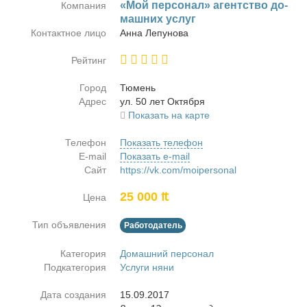
«Мой пер­со­нал» агент­ство до­
Компания
маш­них услуг
Контактное лицо
Ан­на Ле­пу­но­ва
Рейтинг
Город
Тю­мень
Адрес
ул. 50 лет Ок­тяб­ря
Показать на карте
Телефон
Показать телефон
E-mail
Показать e-mail
Сайт
https://vk.com/moipersonal
25 000 ₶
Цена
Тип объявления
Работодатель
Категория
Домашний персонал
Подкатегория
Услуги няни
Дата создания
15.09.2017