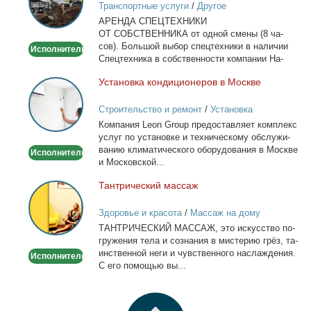
Транспортные услуги
/
Другое
в
АРЕНДА СПЕЦТЕХНИКИ
Москве
ОТ СОБСТВЕННИКА от од­ной сме­ны (8 ча­
сов). Боль­шой вы­бор спец­тех­ни­ки в на­ли­чии
Исполнитель
Спец­тех­ни­ка в соб­ствен­но­сти ком­па­нии На­
лич­ный...
Уста­нов­ка кон­ди­ци­о­не­ров в Москве
Установка
кондиционеров
Строительство и ремонт
/
Установка
в
кондиционеров
Ком­па­ния Leon Group предо­став­ля­ет ком­плекс
Москве
услуг по уста­нов­ке и тех­ни­че­ско­му об­слу­жи­
ва­нию кли­ма­ти­че­ско­го обо­ру­до­ва­ния в Москве
Исполнитель
и Мос­ков­ской...
Тан­три­че­ский мас­саж
Тантрический
массаж
Здоровье и красота
/
Массаж на дому
ТАНТРИЧЕСКИЙ МАССАЖ, это ис­кус­ство по­
гру­же­ния те­ла и со­зна­ния в ми­сте­рию грёз, та­
ин­ствен­ной неги и чув­ствен­но­го на­сла­жде­ния.
Исполнитель
С его по­мо­щью вы...