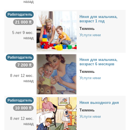
назад
Работодатель
Ня­ня для маль­чи­ка,
воз­раст 1 год
21 000 ₶
Тюмень
5 лет 9 мес.
Услуги няни
назад
Работодатель
Ня­ня для маль­чи­ка,
воз­раст 6 ме­ся­цев
7 200 ₶
Тюмень
8 лет 12 мес.
Услуги няни
назад
Работодатель
Ня­ня вы­ход­но­го дня
10 000 ₶
Тюмень
Услуги няни
8 лет 12 мес.
назад