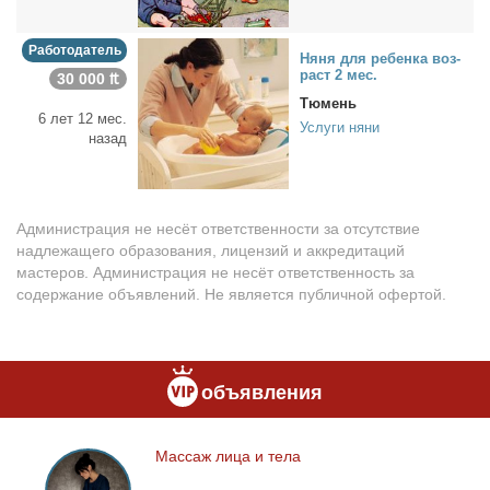
Работодатель
Ня­ня для ре­бен­ка воз­
раст 2 мес.
30 000 ₶
Тюмень
6 лет 12 мес.
Услуги няни
назад
Администрация не несёт ответственности за отсутствие
надлежащего образования, лицензий и аккредитаций
мастеров. Администрация не несёт ответственность за
содержание объявлений. Не является публичной офертой.
объявления
Мас­саж ли­ца и те­ла
Массаж
лица