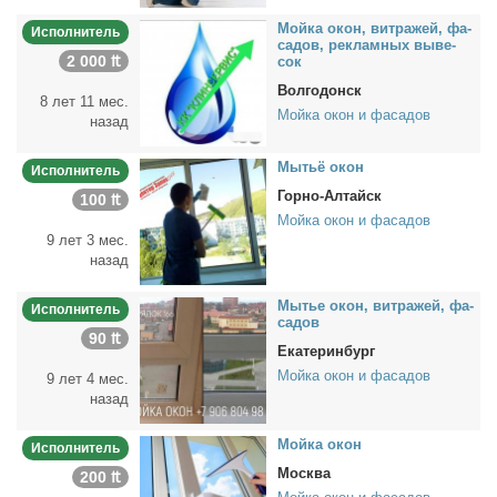
Мой­ка окон, вит­ра­жей, фа­
Исполнитель
са­дов, ре­клам­ных вы­ве­
2 000 ₶
сок
Волгодонск
8 лет 11 мес.
Мойка окон и фасадов
назад
Мы­тьё окон
Исполнитель
Горно-Алтайск
100 ₶
Мойка окон и фасадов
9 лет 3 мес.
назад
Мы­тье окон, вит­ра­жей, фа­
Исполнитель
са­дов
90 ₶
Екатеринбург
Мойка окон и фасадов
9 лет 4 мес.
назад
Мой­ка окон
Исполнитель
Москва
200 ₶