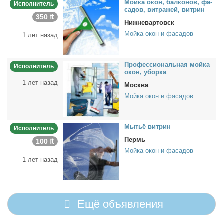
Мой­ка окон, бал­ко­нов, фа­
Исполнитель
са­дов, вит­ра­жей, вит­рин
350 ₶
Нижневартовск
Мойка окон и фасадов
1 лет назад
Про­фес­сио­наль­ная мой­ка
Исполнитель
окон, убор­ка
1 лет назад
Москва
Мойка окон и фасадов
Мы­тьё вит­рин
Исполнитель
Пермь
100 ₶
Мойка окон и фасадов
1 лет назад
Ещё объявления