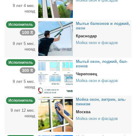
Мойка окон и фасадов
9 лет 4 мес.
назад
Мы­тье бал­ко­нов и лод­жий,
Исполнитель
окон
100 ₶
Краснодар
Мойка окон и фасадов
9 лет 5 мес.
назад
Мы­тьё окон, лод­жий, бал­
Исполнитель
ко­нов
300 ₶
Череповец
Мойка окон и фасадов
9 лет 5 мес.
назад
Мой­ка окон, вит­рин, аль­
Исполнитель
пи­низм
9 лет 12 мес.
Москва
назад
Мойка окон и фасадов