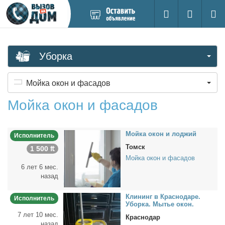
Добавить
Вход на са
Поиск
новое
объявление
Уборка
Мойка окон и фасадов
Мойка окон и фасадов
Мой­ка окон и лод­жий
Исполнитель
Томск
1 500 ₶
Мойка окон и фасадов
6 лет 6 мес.
назад
Кли­нинг в Крас­но­да­ре.
Исполнитель
Убор­ка. Мы­тье окон.
7 лет 10 мес.
Краснодар
назад