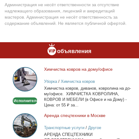
Администрация не несёт ответственности за отсутствие
надлежащего образования, лицензий и аккредитаций
мастеров. Администрация не несёт ответственность за
содержание объявлений. Не является публичной офертой.
объявления
Хим­чист­ка ков­ров на до­му/офи­се
Химчистка
ковров
Уборка
/
Химчистка ковров
на
Хим­чист­ка ков­ров, ди­ва­нов, ков­ро­ли­на на до­
дому/
му/офи­се. ХИМЧИСТКА КОВРОЛИНА,
офисе
КОВРОВ И МЕБЕЛИ (в Офи­се и на До­му) -
Исполнитель
Це­на: от 55 ₽ за...
Арен­да спец­тех­ни­ки в Москве
Аренда
спецтехники
Транспортные услуги
/
Другое
в
АРЕНДА СПЕЦТЕХНИКИ
Москве