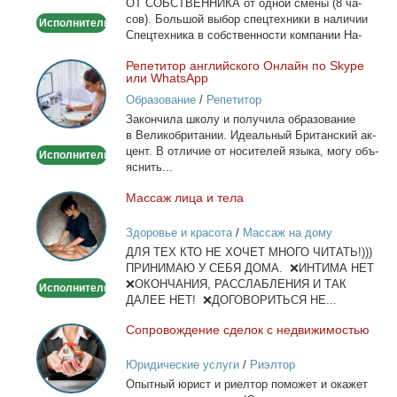
ОТ СОБСТВЕННИКА от од­ной сме­ны (8 ча­
сов). Боль­шой вы­бор спец­тех­ни­ки в на­ли­чии
Исполнитель
Спец­тех­ни­ка в соб­ствен­но­сти ком­па­нии На­
лич­ный...
Ре­пе­ти­тор ан­глий­ско­го Он­лайн по Skype
Репетитор
или WhatsApp
английского
Образование
/
Репетитор
Онлайн
За­кон­чи­ла шко­лу и по­лу­чи­ла об­ра­зо­ва­ние
по
в Ве­ли­ко­бри­та­нии. Иде­аль­ный Бри­тан­ский ак­
Skype
цент. В от­ли­чие от но­си­те­лей язы­ка, мо­гу объ­
Исполнитель
или
яс­нить...
WhatsApp
Мас­саж ли­ца и те­ла
Массаж
лица
Здоровье и красота
/
Массаж на дому
и
ДЛЯ ТЕХ КТО НЕ ХОЧЕТ МНОГО ЧИТАТЬ!)))
тела
ПРИНИМАЮ У СЕБЯ ДОМА. ❌ИНТИМА НЕТ
❌ОКОНЧАНИЯ, РАССЛАБЛЕНИЯ И ТАК
Исполнитель
ДАЛЕЕ НЕТ! ❌ДОГОВОРИТЬСЯ НЕ...
Со­про­вож­де­ние сде­лок с недви­жи­мо­стью
Сопровождение
сделок
Юридические услуги
/
Риэлтор
с
Опыт­ный юрист и ри­ел­тор по­мо­жет и ока­жет
недвижимостью