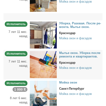
Мойка окон и фасадов
Убор­ка. Ра­зо­вая. По­сле ре­
Исполнитель
мон­та. Мы­тье окон.
7 лет 11 мес.
Краснодар
назад
Мойка окон и фасадов
Мы­тье окон. Убор­ка по­сле
Исполнитель
ре­мон­та и квар­ти­ран­тов.
7 лет 11 мес.
Краснодар
назад
Мойка окон и фасадов
Мой­ка окон
Исполнитель
Санкт-Петербург
1 000 ₶
Мойка окон и фасадов
8 лет 6 мес.
назад