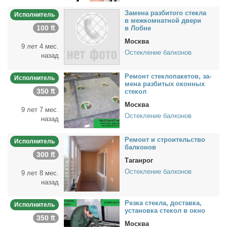
За­ме­на раз­би­то­го стек­ла
Исполнитель
в меж­ком­нат­ной две­ри
100 ₶
в Лобне
Москва
9 лет 4 мес.
Остекление балконов
назад
Ре­монт стек­ло­па­ке­тов, за­
Исполнитель
ме­на раз­би­тых окон­ных
350 ₶
сте­кол
Москва
9 лет 7 мес.
Остекление балконов
назад
Ре­монт и стро­и­тель­ство
Исполнитель
бал­ко­нов
300 ₶
Таганрог
Остекление балконов
9 лет 8 мес.
назад
Рез­ка стек­ла, до­став­ка,
Исполнитель
уста­нов­ка сте­кол в ок­но
350 ₶
Москва