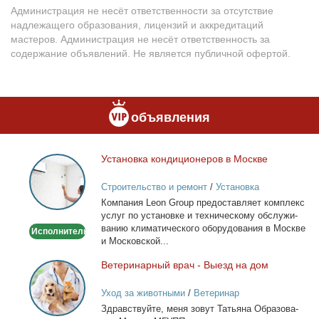
Администрация не несёт ответственности за отсутствие
надлежащего образования, лицензий и аккредитаций
мастеров. Администрация не несёт ответственность за
содержание объявлений. Не является публичной офертой.
объявления
Уста­нов­ка кон­ди­ци­о­не­ров в Москве
Установка
кондиционеров
Строительство и ремонт
/
Установка
в
кондиционеров
Ком­па­ния Leon Group предо­став­ля­ет ком­плекс
Москве
услуг по уста­нов­ке и тех­ни­че­ско­му об­слу­жи­
ва­нию кли­ма­ти­че­ско­го обо­ру­до­ва­ния в Москве
Исполнитель
и Мос­ков­ской...
Ве­те­ри­нар­ный врач - Вы­езд на дом
Ветеринарный
врач
Уход за животными
/
Ветеринар
-
Здрав­ствуй­те, ме­ня зо­вут Та­тья­на Об­ра­зо­ва­
Выезд