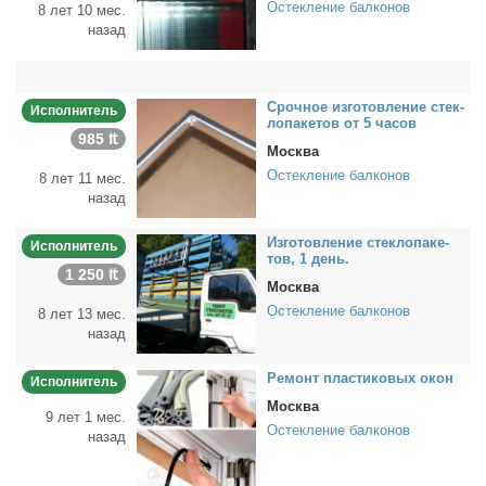
Остекление балконов
8 лет 10 мес.
назад
Сроч­ное из­го­тов­ле­ние стек­
Исполнитель
ло­па­ке­тов от 5 ча­сов
985 ₶
Москва
Остекление балконов
8 лет 11 мес.
назад
Из­го­тов­ле­ние стек­ло­па­ке­
Исполнитель
тов, 1 день.
1 250 ₶
Москва
Остекление балконов
8 лет 13 мес.
назад
Ре­монт пла­сти­ко­вых окон
Исполнитель
Москва
9 лет 1 мес.
Остекление балконов
назад