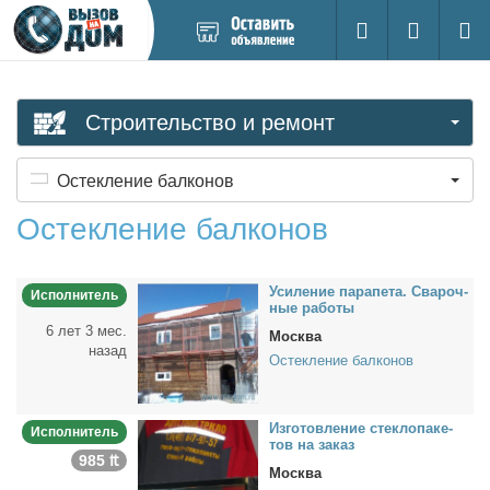
Добавить
Вход на са
Поиск
новое
объявление
Строительство и ремонт
Остекление балконов
Остекление балконов
Уси­ле­ние па­ра­пе­та. Сва­роч­
Исполнитель
ные ра­бо­ты
6 лет 3 мес.
Москва
назад
Остекление балконов
Из­го­тов­ле­ние стек­ло­па­ке­
Исполнитель
тов на за­каз
985 ₶
Москва