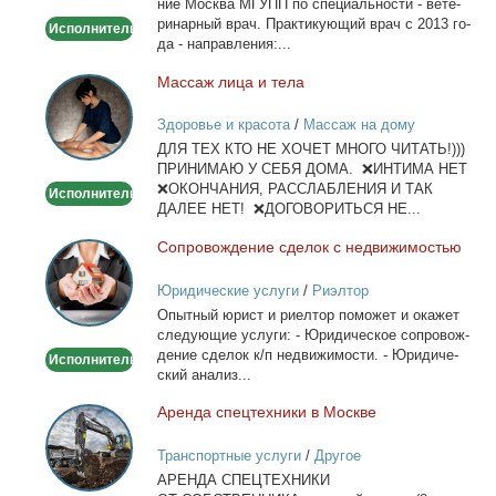
ние Москва МГУПП по спе­ци­аль­но­сти - ве­те­
на
ри­нар­ный врач. Прак­ти­ку­ю­щий врач с 2013 го­
Исполнитель
дом
да - на­прав­ле­ния:...
Мас­саж ли­ца и те­ла
Массаж
лица
Здоровье и красота
/
Массаж на дому
и
ДЛЯ ТЕХ КТО НЕ ХОЧЕТ МНОГО ЧИТАТЬ!)))
тела
ПРИНИМАЮ У СЕБЯ ДОМА. ❌ИНТИМА НЕТ
❌ОКОНЧАНИЯ, РАССЛАБЛЕНИЯ И ТАК
Исполнитель
ДАЛЕЕ НЕТ! ❌ДОГОВОРИТЬСЯ НЕ...
Со­про­вож­де­ние сде­лок с недви­жи­мо­стью
Сопровождение
сделок
Юридические услуги
/
Риэлтор
с
Опыт­ный юрист и ри­ел­тор по­мо­жет и ока­жет
недвижимостью
сле­ду­ю­щие услу­ги: - Юри­ди­че­ское со­про­вож­
де­ние сде­лок к/п недви­жи­мо­сти. - Юри­ди­че­
Исполнитель
ский ана­лиз...
Арен­да спец­тех­ни­ки в Москве
Аренда
спецтехники
Транспортные услуги
/
Другое
в
АРЕНДА СПЕЦТЕХНИКИ
Москве