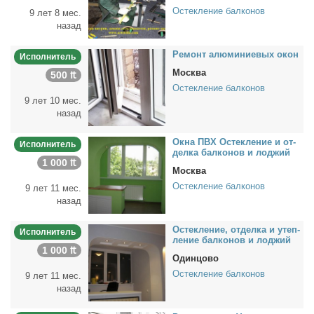
Остекление балконов
9 лет 8 мес.
назад
Ре­монт алю­ми­ни­е­вых окон
Исполнитель
Москва
500 ₶
Остекление балконов
9 лет 10 мес.
назад
Ок­на ПВХ Остек­ле­ние и от­
Исполнитель
дел­ка бал­ко­нов и лод­жий
1 000 ₶
Москва
Остекление балконов
9 лет 11 мес.
назад
Остек­ле­ние, от­дел­ка и утеп­
Исполнитель
ле­ние бал­ко­нов и лод­жий
1 000 ₶
Одинцово
Остекление балконов
9 лет 11 мес.
назад