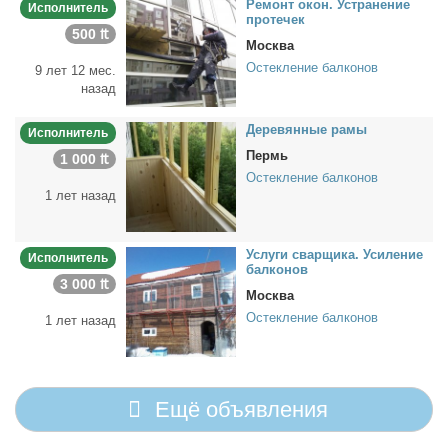
Ре­монт окон. Устра­не­ние
Исполнитель
про­те­чек
500 ₶
Москва
Остекление балконов
9 лет 12 мес.
назад
Де­ре­вян­ные ра­мы
Исполнитель
Пермь
1 000 ₶
Остекление балконов
1 лет назад
Услу­ги свар­щи­ка. Уси­ле­ние
Исполнитель
бал­ко­нов
3 000 ₶
Москва
Остекление балконов
1 лет назад
Ещё объявления