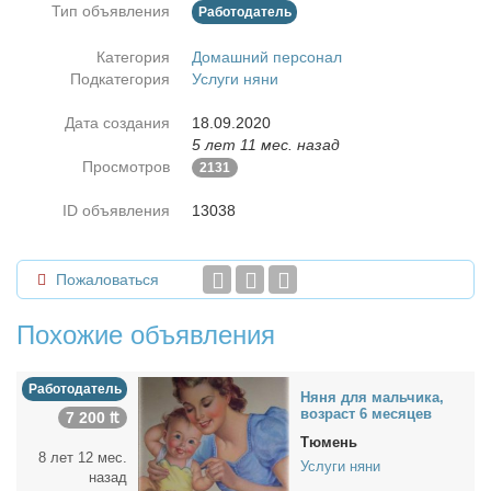
Тип объявления
Работодатель
Категория
Домашний персонал
Подкатегория
Услуги няни
Дата создания
18.09.2020
5 лет 11 мес. назад
Просмотров
2131
ID объявления
13038
Пожаловаться
Похожие объявления
Работодатель
Ня­ня для маль­чи­ка,
воз­раст 6 ме­ся­цев
7 200 ₶
Тюмень
8 лет 12 мес.
Услуги няни
назад