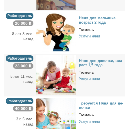
Работодатель
Ня­ня для маль­чи­ка
воз­раст 2 го­да
20 000 ₶
Тюмень
8 лет 8 мес.
Услуги няни
назад
Работодатель
Ня­ня для де­воч­ки, воз­
раст 1,5 го­да
23 000 ₶
Тюмень
5 лет 11 мес.
Услуги няни
назад
Работодатель
Тре­бу­ет­ся Ня­ня для де­
воч­ки
40 000 ₶
Тюмень
3 г. 5 мес.
Услуги няни
назад