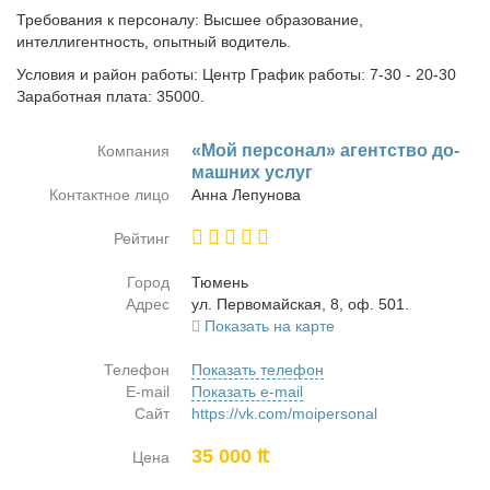
Требования к персоналу: Высшее образование,
интеллигентность, опытный водитель.
Условия и район работы: Центр График работы: 7-30 - 20-30
Заработная плата: 35000.
«Мой пер­со­нал» агент­ство до­
Компания
маш­них услуг
Контактное лицо
Ан­на Ле­пу­но­ва
Рейтинг
Город
Тю­мень
Адрес
ул. Пер­во­май­ская, 8, оф. 501.
Показать на карте
Телефон
Показать телефон
E-mail
Показать e-mail
Сайт
https://vk.com/moipersonal
35 000 ₶
Цена