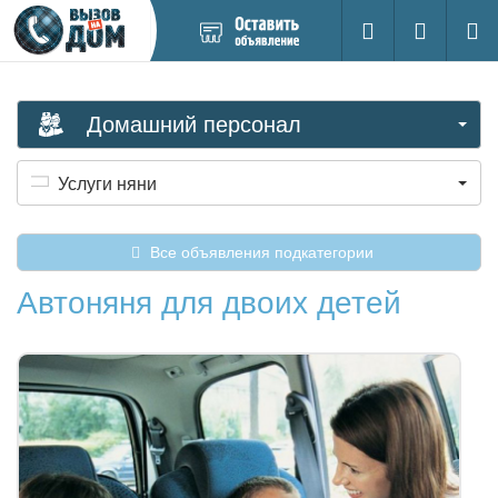
Добавить
Вход на са
Поиск
новое
объявление
Домашний персонал
Услуги няни
Все объявления подкатегории
Автоняня для двоих детей