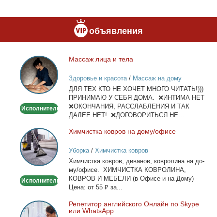
объявления
Мас­саж ли­ца и те­ла
Массаж
лица
Здоровье и красота
/
Массаж на дому
и
ДЛЯ ТЕХ КТО НЕ ХОЧЕТ МНОГО ЧИТАТЬ!)))
тела
ПРИНИМАЮ У СЕБЯ ДОМА. ❌ИНТИМА НЕТ
❌ОКОНЧАНИЯ, РАССЛАБЛЕНИЯ И ТАК
Исполнитель
ДАЛЕЕ НЕТ! ❌ДОГОВОРИТЬСЯ НЕ...
Хим­чист­ка ков­ров на до­му/офи­се
Химчистка
ковров
Уборка
/
Химчистка ковров
на
Хим­чист­ка ков­ров, ди­ва­нов, ков­ро­ли­на на до­
дому/
му/офи­се. ХИМЧИСТКА КОВРОЛИНА,
офисе
КОВРОВ И МЕБЕЛИ (в Офи­се и на До­му) -
Исполнитель
Це­на: от 55 ₽ за...
Ре­пе­ти­тор ан­глий­ско­го Он­лайн по Skype
Репетитор
или WhatsApp
английского