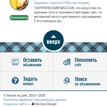
Здоровье и красота
/
Массаж на дому
ТАНТРИЧЕСКИЙ МАССАЖ, это ис­кус­ство по­
гру­же­ния те­ла и со­зна­ния в ми­сте­рию грёз, та­
ин­ствен­ной неги и чув­ствен­но­го на­сла­жде­ния.
Исполнитель
С его по­мо­щью вы...
© Вызов на дом, 2013—2025
Политика обработки персональных данных
Создание сайта
—
Vectora Design