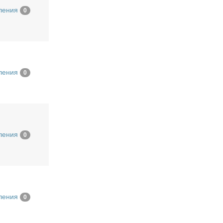
ления
0
ления
0
ления
0
ления
0