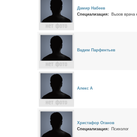
Да­мир На­бе­ев
Специализация:
Вызов врача 
Ва­дим Пар­фен­тьев
Алекс А
Хри­ста­фор Ога­нов
Специализация:
Психолог