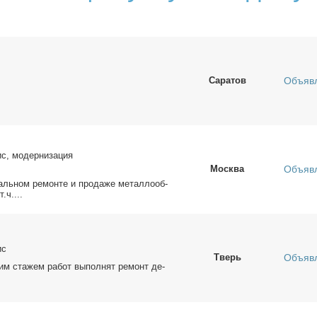
Саратов
Объяв
с, модернизация
Москва
Объяв
таль­ном ре­мон­те и про­да­же ме­тал­ло­об­
.ч....
ис
Тверь
Объяв
им ста­жем ра­бот вы­пол­нят ре­монт де­