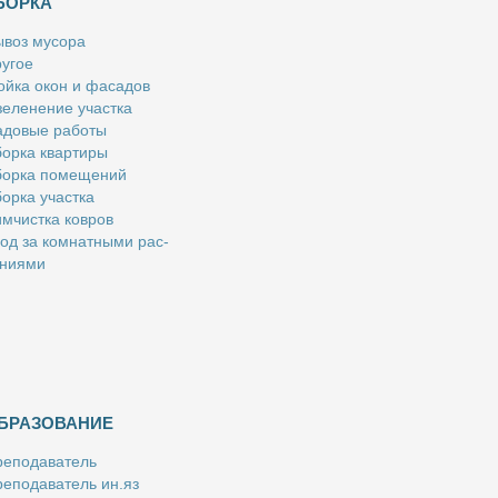
БОРКА
­воз му­со­ра
у­гое
й­ка окон и фа­са­дов
е­ле­не­ние участ­ка
­до­вые ра­бо­ты
ор­ка квар­ти­ры
ор­ка по­ме­ще­ний
ор­ка участ­ка
м­чист­ка ков­ров
од за ком­нат­ны­ми рас­
­ни­я­ми
БРАЗОВАНИЕ
е­по­да­ва­тель
е­по­да­ва­тель ин.яз