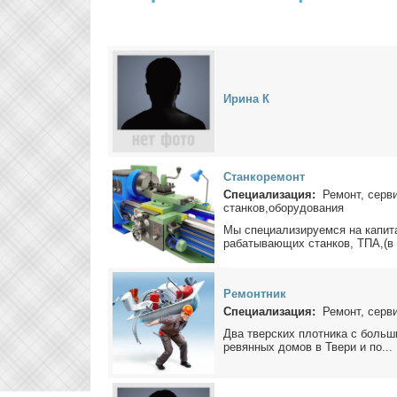
Ири­на К
Стан­ко­ре­монт
Специализация:
Ремонт, серви
станков,оборудования
Мы спе­ци­а­ли­зи­ру­ем­ся на ка­пи­
ра­ба­ты­ва­ю­щих стан­ков, ТПА,(в т
Ре­монт­ник
Специализация:
Ремонт, серв
Два твер­ских плот­ни­ка с боль­ш
ре­вян­ных до­мов в Тве­ри и по...