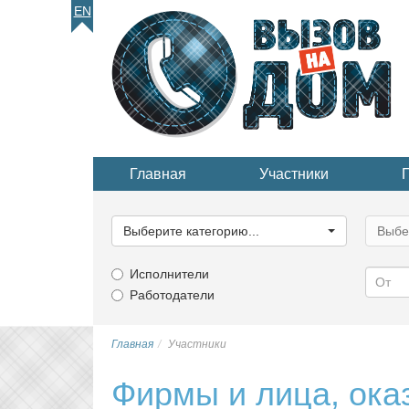
EN
Главная
Участники
Выберите
Выбер
категорию...
катего
Выберите категорию...
Выбе
Исполнители
Работодатели
Главная
Участники
Фирмы и лица, ока