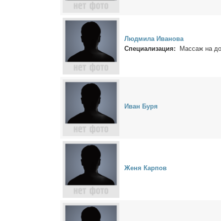
Люд­ми­ла Ива­но­ва
Специализация:
Массаж на д
Иван Бу­ря
Же­ня Кар­пов