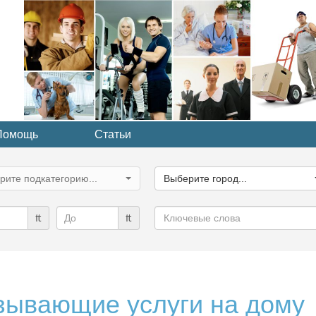
Помощь
Статьи
ите
Выберите
рию...
город...
рите подкатегорию...
Выберите город...
Ключевые
₶
₶
слова
зывающие услуги на дому