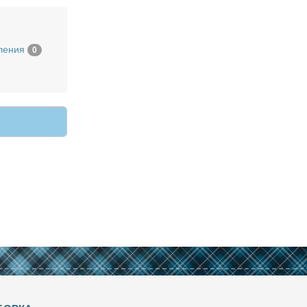
ления
0