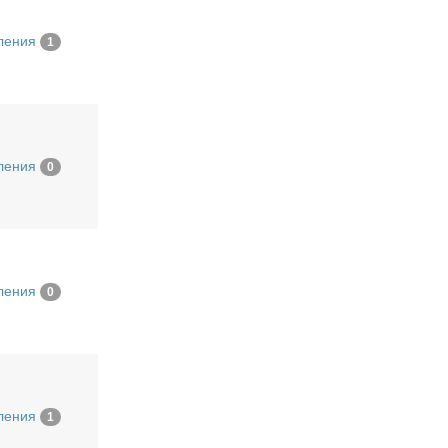
ления
1
ления
0
ления
0
ления
1