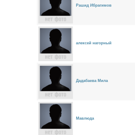
Ра­шид Иб­ра­ги­мов
алек­сей на­гор­ный
Да­даб­а­е­ва Ми­ла
Мав­лю­да