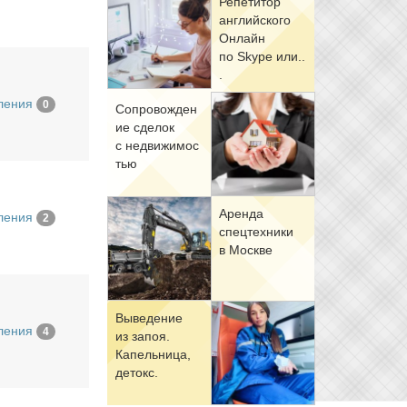
Ре­пе­ти­тор
ан­глий­ско­го
Он­лайн
по Skype или..
.
ления
0
Со­про­вож­де­н
ие сде­лок
с недви­жи­мо­с
тью
Арен­да
ления
2
спец­тех­ни­ки
в Москве
Вы­ве­де­ние
ления
4
из за­поя.
Ка­пель­ни­ца,
де­токс.