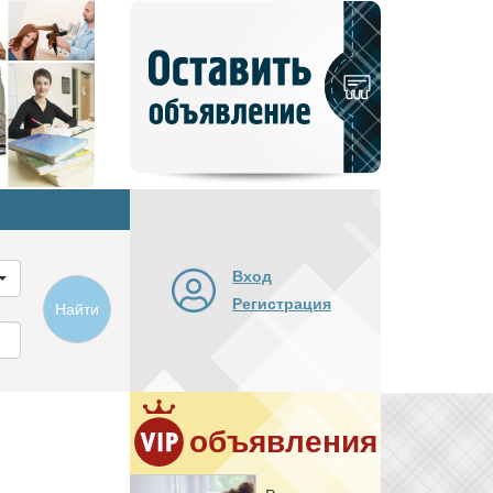
Добавить
новое
объявление
Вход
Регистрация
Найти
объявления