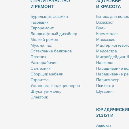
СТРОИТЕЛЬСТВО
ЗДОРОВЬЕ
И РЕМОНТ
И КРАСОТА
Бу­риль­щик сква­жин
Бо­токс для во­лос
Га­зов­щик
Ви­за­жист
Ев­ро­ре­монт
Врач
Ланд­шафт­ный ди­зай­нер
Кос­ме­то­лог
Мел­кий ре­монт
Мас­са­жист
Муж на час
Ма­стер ног­те­во­г
Остек­ле­ние бал­ко­нов
Мед­сест­ра
Плот­ник
Мик­роб­дей­динг 
Раз­но­ра­бо­чие
Нар­ко­лог
Сан­тех­ник
На­ра­щи­ва­ние во
Сбор­щик ме­бе­ли
На­ра­щи­ва­ние ре
Стро­и­тель
Па­рик­махер
Уста­нов­ка кон­ди­ци­о­не­ров
Пси­хи­атр
Шту­ка­тур-ма­ляр
Шу­га­ринг
Элек­трик
ЮРИДИЧЕСКИ
УСЛУГИ
Адво­кат