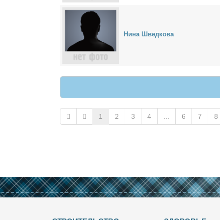
Ни­на Швед­ко­ва
1
2
3
4
...
6
7
8