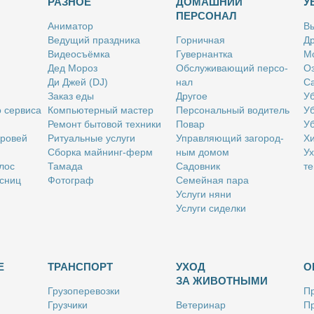
РАЗНОЕ
ДОМАШНИЙ
У
ПЕРСОНАЛ
Ани­ма­тор
Вы
Ве­ду­щий празд­ни­ка
Гор­нич­ная
Др
Ви­део­съём­ка
Гу­вер­нант­ка
Мо
Дед Мо­роз
Об­слу­жи­ва­ю­щий пер­со­
Оз
Ди Джей (DJ)
нал
Са
За­каз еды
Дру­гое
Уб
о сер­ви­са
Ком­пью­тер­ный ма­стер
Пер­со­наль­ный во­ди­тель
Уб
Ре­монт бы­то­вой тех­ни­ки
По­вар
Уб
бро­вей
Ри­ту­аль­ные услу­ги
Управ­ля­ю­щий за­го­род­
Хи
Сбор­ка май­нинг-ферм
ным до­мом
Ух
­лос
Та­ма­да
Са­дов­ник
те
с­ниц
Фо­то­граф
Се­мей­ная па­ра
Услу­ги ня­ни
Услу­ги си­дел­ки
Е
ТРАНСПОРТ
УХОД
О
ЗА ЖИВОТНЫМИ
Гру­зо­пе­ре­воз­ки
Пр
Груз­чи­ки
Ве­те­ри­нар
Пр