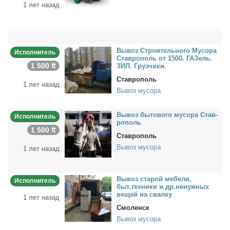
1 лет назад
Вы­воз Стро­и­тель­но­го Му­со­ра
Исполнитель
Став­ро­поль от 1500. ГАЗель.
1 500 ₶
ЗИЛ. Груз­чи­ки.
Ставрополь
1 лет назад
Вывоз мусора
Вы­воз бы­то­во­го му­со­ра Став­
Исполнитель
ро­поль
1 500 ₶
Ставрополь
Вывоз мусора
1 лет назад
Вы­воз ста­рой ме­бе­ли,
Исполнитель
быт.тех­ни­ки и др.ненуж­ных
ве­щей на свал­ку
1 лет назад
Смоленск
Вывоз мусора