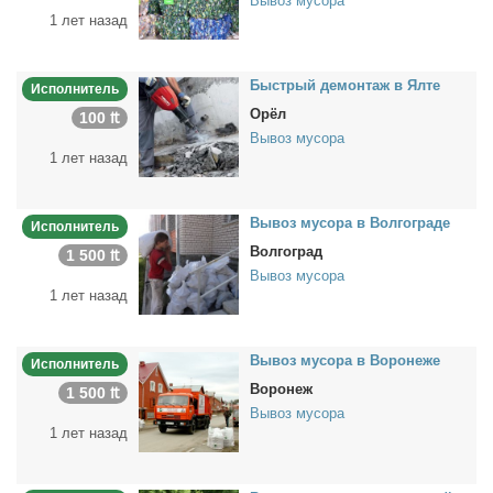
Вывоз мусора
1 лет назад
Быст­рый де­мон­таж в Ял­те
Исполнитель
Орёл
100 ₶
Вывоз мусора
1 лет назад
Вы­воз му­со­ра в Вол­го­гра­де
Исполнитель
Волгоград
1 500 ₶
Вывоз мусора
1 лет назад
Вы­воз му­со­ра в Во­ро­не­же
Исполнитель
Воронеж
1 500 ₶
Вывоз мусора
1 лет назад