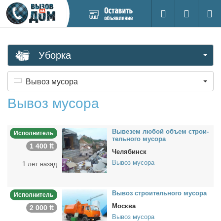
Добавить
Вход на са
Поиск
новое
объявление
Уборка
Вывоз мусора
Вывоз мусора
Вы­ве­зем лю­бой объ­ем стро­и­
Исполнитель
тель­но­го му­со­ра
1 400 ₶
Челябинск
Вывоз мусора
1 лет назад
Вы­воз стро­и­тель­но­го му­со­ра
Исполнитель
Москва
2 000 ₶
Вывоз мусора