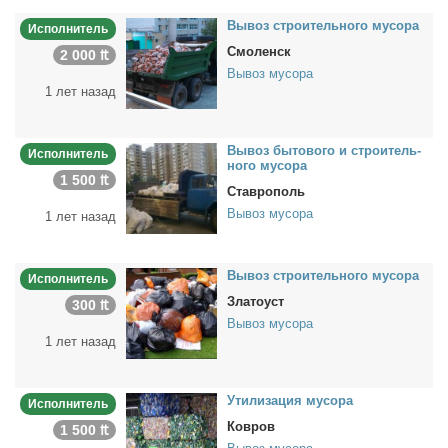
Вы­воз стро­и­тель­но­го му­со­ра
Исполнитель
Смоленск
2 000 ₶
Вывоз мусора
1 лет назад
Вы­воз бы­то­во­го и стро­и­тель­
Исполнитель
но­го му­со­ра
1 500 ₶
Ставрополь
Вывоз мусора
1 лет назад
Вы­воз стро­и­тель­но­го му­со­ра
Исполнитель
Златоуст
300 ₶
Вывоз мусора
1 лет назад
Ути­ли­за­ция му­со­ра
Исполнитель
Ковров
1 500 ₶