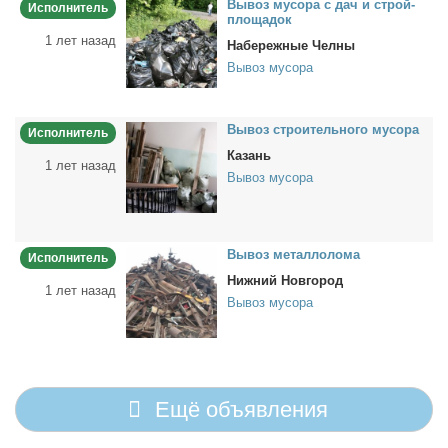
Вы­воз му­со­ра с дач и строй­
Исполнитель
пло­ща­док
1 лет назад
Набережные Челны
Вывоз мусора
Вы­воз стро­и­тель­но­го му­со­ра
Исполнитель
Казань
1 лет назад
Вывоз мусора
Вы­воз ме­тал­ло­ло­ма
Исполнитель
Нижний Новгород
1 лет назад
Вывоз мусора
Ещё объявления