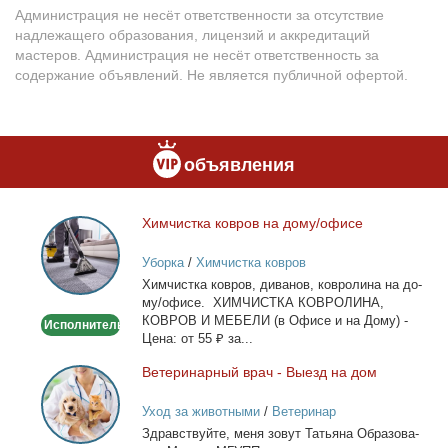
Администрация не несёт ответственности за отсутствие
надлежащего образования, лицензий и аккредитаций
мастеров. Администрация не несёт ответственность за
содержание объявлений. Не является публичной офертой.
объявления
Хим­чист­ка ков­ров на до­му/офи­се
Химчистка
ковров
Уборка
/
Химчистка ковров
на
Хим­чист­ка ков­ров, ди­ва­нов, ков­ро­ли­на на до­
дому/
му/офи­се. ХИМЧИСТКА КОВРОЛИНА,
офисе
КОВРОВ И МЕБЕЛИ (в Офи­се и на До­му) -
Исполнитель
Це­на: от 55 ₽ за...
Ве­те­ри­нар­ный врач - Вы­езд на дом
Ветеринарный
врач
Уход за животными
/
Ветеринар
-
Здрав­ствуй­те, ме­ня зо­вут Та­тья­на Об­ра­зо­ва­
Выезд