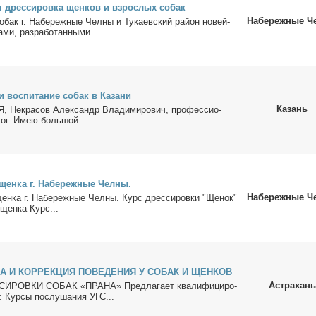
я дрес­си­ров­ка щен­ков и взрос­лых со­бак
Набережные Ч
о­бак г. На­бе­реж­ные Чел­ны и Ту­ка­ев­ский рай­он но­вей­
­ми, раз­ра­бо­тан­ны­ми...
и вос­пи­та­ние со­бак в Ка­за­ни
Казань
, Некра­сов Алек­сандр Вла­ди­ми­ро­вич, про­фес­сио­
лог. Имею боль­шой...
щен­ка г. На­бе­реж­ные Чел­ны.
Набережные Ч
щен­ка г. На­бе­реж­ные Чел­ны. Курс дрес­си­ров­ки "Ще­нок"
 щен­ка Курс...
А И КОРРЕКЦИЯ ПОВЕДЕНИЯ У СОБАК И ЩЕНКОВ
Астрахань
ОВКИ СОБАК «ПРАНА» Пред­ла­га­ет ква­ли­фи­ци­ро­
: Кур­сы по­слу­ша­ния УГС...