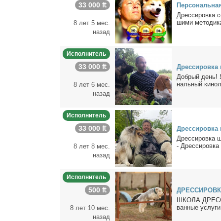
33 000 ₶
Пер­со­наль­на
Дрес­си­ров­ка с
ши­ми ме­то­ди­ка
8 лет 5 мес.
назад
Исполнитель
33 000 ₶
Дрес­си­ров­ка 
Доб­рый день! Я
наль­ный ки­но­
8 лет 6 мес.
назад
Исполнитель
33 000 ₶
Дрес­си­ров­ка 
Дрес­си­ров­ка 
- Дрес­си­ров­ка
8 лет 8 мес.
назад
Исполнитель
500 ₶
ДРЕССИРОВК
ШКОЛА ДРЕССИР
ван­ные услу­ги
8 лет 10 мес.
назад