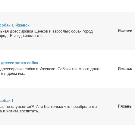
 со­бак г. Ижевск
Ижевск
ь­ная дрес­си­ров­ка щен­ков и взрос­лых со­бак го­род
род. Вы­езд ки­но­ло­га в...
 дрес­си­ров­ка со­бак
Ижевск
дрес­си­ров­ка со­бак в Ижев­ске. Со­ба­ки так мно­го да­ют
 мы да­ём им...
со­бак !
Рязань
Вас не слу­ша­ет­ся?! Или Вы толь­ко что при­об­ре­ли ма­
а и хо­ти­те вос­пи­тать...