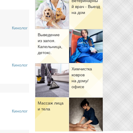
Ве­те­ри­нар­ны
й врач - Вы­езд
на дом
Кинолог
Вы­ве­де­ние
из за­поя.
Ка­пель­ни­ца,
де­токс.
Кинолог
Хим­чист­ка
ков­ров
на до­му/
офи­се
Мас­саж ли­ца
и те­ла
Кинолог