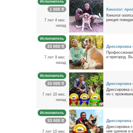
Исполнитель
1 000 ₶
Ки­но­лог: про­
Ки­но­лог-зоо­пс
рек­ция по­ве­де
7 лет 4 мес.
назад
Исполнитель
33 000 ₶
Дрес­си­ров­ка 
Про­фес­сио­нал
и при­го­род. Вы­
7 лет 9 мес.
назад
Исполнитель
33 000 ₶
Дрес­си­ров­ка 
Дрес­си­ров­ка 
но с про­жи­ва­ни
7 лет 10 мес.
назад
Исполнитель
33 000 ₶
Дрес­си­ров­ка 
Дрес­си­ров­ка с
ние щен­ков и в
7 лет 10 мес.