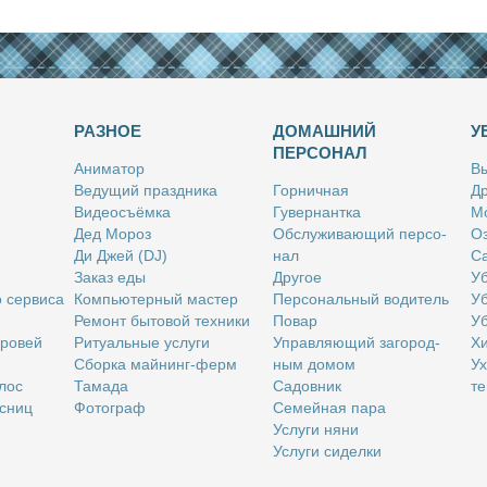
РАЗНОЕ
ДОМАШНИЙ
У
ПЕРСОНАЛ
Ани­ма­тор
Вы
Ве­ду­щий празд­ни­ка
Гор­нич­ная
Др
Ви­део­съём­ка
Гу­вер­нант­ка
Мо
Дед Мо­роз
Об­слу­жи­ва­ю­щий пер­со­
Оз
Ди Джей (DJ)
нал
Са
За­каз еды
Дру­гое
Уб
о сер­ви­са
Ком­пью­тер­ный ма­стер
Пер­со­наль­ный во­ди­тель
Уб
Ре­монт бы­то­вой тех­ни­ки
По­вар
Уб
бро­вей
Ри­ту­аль­ные услу­ги
Управ­ля­ю­щий за­го­род­
Хи
Сбор­ка май­нинг-ферм
ным до­мом
Ух
­лос
Та­ма­да
Са­дов­ник
те
с­ниц
Фо­то­граф
Се­мей­ная па­ра
Услу­ги ня­ни
Услу­ги си­дел­ки