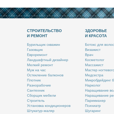
СТРОИТЕЛЬСТВО
ЗДОРОВЬЕ
И РЕМОНТ
И КРАСОТА
Бу­риль­щик сква­жин
Бо­токс для во­лос
Га­зов­щик
Ви­за­жист
Ев­ро­ре­монт
Врач
Ланд­шафт­ный ди­зай­нер
Кос­ме­то­лог
Мел­кий ре­монт
Мас­са­жист
Муж на час
Ма­стер ног­те­во­г
Остек­ле­ние бал­ко­нов
Мед­сест­ра
Плот­ник
Мик­роб­дей­динг 
Раз­но­ра­бо­чие
Нар­ко­лог
Сан­тех­ник
На­ра­щи­ва­ние во
Сбор­щик ме­бе­ли
На­ра­щи­ва­ние ре
Стро­и­тель
Па­рик­махер
Уста­нов­ка кон­ди­ци­о­не­ров
Пси­хи­атр
Шту­ка­тур-ма­ляр
Шу­га­ринг