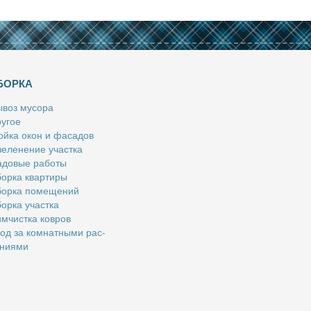
БОРКА
­воз му­со­ра
у­гое
й­ка окон и фа­са­дов
е­ле­не­ние участ­ка
­до­вые ра­бо­ты
ор­ка квар­ти­ры
ор­ка по­ме­ще­ний
ор­ка участ­ка
м­чист­ка ков­ров
од за ком­нат­ны­ми рас­
­ни­я­ми