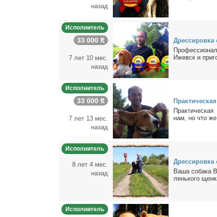
назад
Исполнитель
33 000 ₶
Дрес­си­ров­ка
Про­фес­сио­нал
Ижевск и при­го­
7 лет 10 мес.
назад
Исполнитель
33 000 ₶
Прак­ти­че­ская
Прак­ти­че­ская 
нам, но что же
7 лет 13 мес.
назад
Исполнитель
Дрес­си­ров­ка 
8 лет 4 мес.
Ва­ша со­ба­ка 
назад
лень­ко­го щен­к
Исполнитель