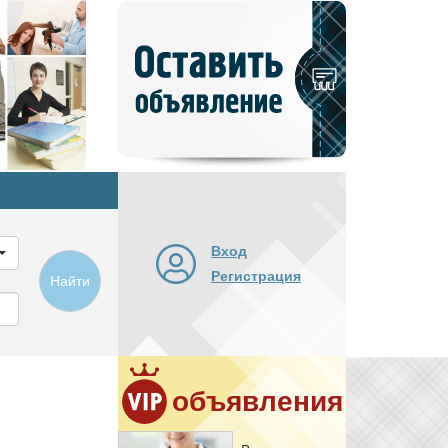
Добавить
новое
объявление
Вход
Регистрация
Найти
объявления