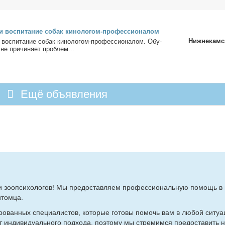
и вос­пи­та­ние со­бак ки­но­ло­гом-про­фес­сио­на­лом
Нижнекамс
 вос­пи­та­ние со­бак ки­но­ло­гом-про­фес­сио­на­лом. Обу­
 не при­чи­ня­ет про­блем...
Ещё объявления
 и зоо­пси­хо­ло­гов! Мы предо­став­ля­ем про­фес­сио­наль­ную по­мощь в 
­том­ца.
ро­ван­ных спе­ци­а­ли­стов, ко­то­рые го­то­вы по­мочь вам в лю­бой си­ту­
т ин­ди­ви­ду­аль­но­го под­хо­да, по­это­му мы стре­мим­ся предо­ста­вить