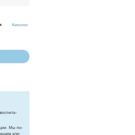
к
Кинолог
вос­пи­та­
а­ции. Мы по­
 на­шим кли­