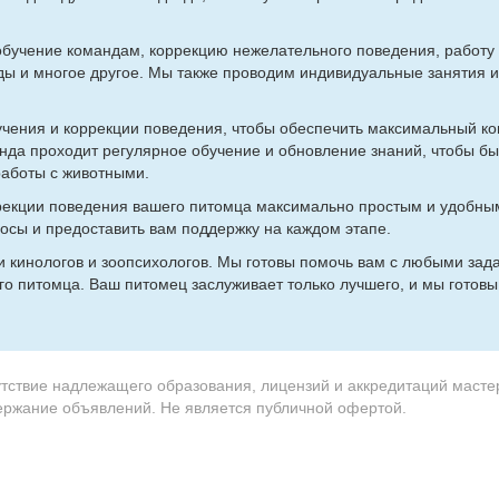
­че­ние ко­ман­дам, кор­рек­цию неже­ла­тель­но­го по­ве­де­ния, ра­бо­ту
­ды и мно­гое дру­гое. Мы так­же про­во­дим ин­ди­ви­ду­аль­ные за­ня­тия 
у­че­ния и кор­рек­ции по­ве­де­ния, чтобы обес­пе­чить мак­си­маль­ный к
н­да про­хо­дит ре­гу­ляр­ное обу­че­ние и об­нов­ле­ние зна­ний, чтобы бы
ра­бо­ты с жи­вот­ны­ми.
ек­ции по­ве­де­ния ва­ше­го пи­том­ца мак­си­маль­но про­стым и удоб­н
про­сы и предо­ста­вить вам под­держ­ку на каж­дом эта­пе.
и ки­но­ло­гов и зоо­пси­хо­ло­гов. Мы го­то­вы по­мочь вам с лю­бы­ми за­да
го пи­том­ца. Ваш пи­то­мец за­слу­жи­ва­ет толь­ко луч­ше­го, и мы го­то­в
утствие надлежащего образования, лицензий и аккредитаций масте
держание объявлений. Не является публичной офертой.