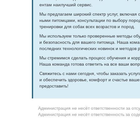
ен­там наи­луч­ший сер­вис.
Мы пред­ла­га­ем ши­ро­кий спектр услуг, вклю­чая обу
ны­ми пи­том­ца­ми, кон­суль­та­ции по вы­бо­ру по­ро
тре­ни­ров­ки для со­бак всех воз­рас­тов и по­род.
Мы ис­поль­зу­ем толь­ко про­ве­рен­ные ме­то­ды об
и без­опас­ность для ва­ше­го пи­том­ца. На­ша ко­ма
по­след­них тех­но­ло­ги­че­ских но­ви­нок и ме­то­дов 
Мы стре­мим­ся сде­лать про­цесс обу­че­ния и кор­р
На­ша ко­ман­да го­то­ва от­ве­тить на все ва­ши во­
Свя­жи­тесь с на­ми се­го­дня, чтобы за­ка­зать услу­г
и обес­пе­чить здо­ро­вье, ком­форт и сча­стье ва­ше­
предо­ста­вить!
Администрация не несёт ответственности за отс
Администрация не несёт ответственность за со