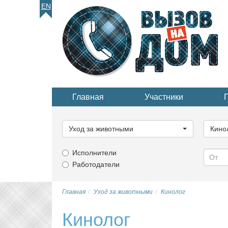
EN
Главная
Участники
Выберите
Выбер
категорию...
катего
Уход за животными
Кино
Исполнители
Работодатели
Главная
Уход за животными
Кинолог
Кинолог