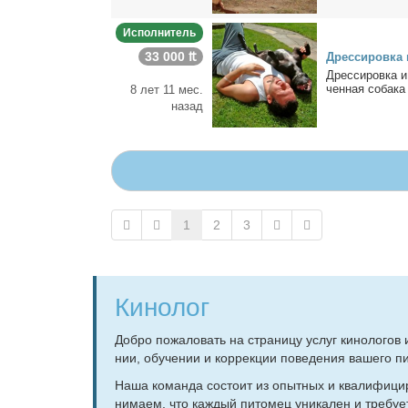
Исполнитель
33 000 ₶
Дрес­си­ров­ка 
Дрес­си­ров­ка и
чен­ная со­ба­ка
8 лет 11 мес.
назад
1
2
3
Кинолог
Доб­ро по­жа­ло­вать на стра­ни­цу услуг ки­но­ло­гов
нии, обу­че­нии и кор­рек­ции по­ве­де­ния ва­ше­го пи
На­ша ко­ман­да со­сто­ит из опыт­ных и ква­ли­фи­ци­
ни­ма­ем, что каж­дый пи­то­мец уни­ка­лен и тре­бу­е