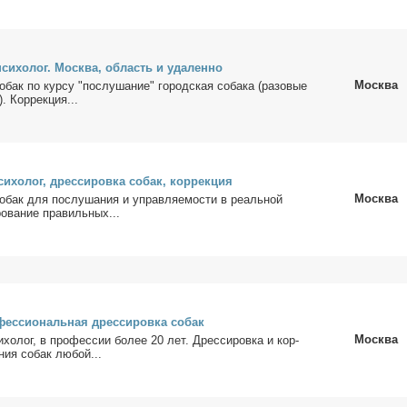
пси­хо­лог. Москва, об­ласть и уда­лен­но
Москва
о­бак по кур­су "по­слу­ша­ние" го­род­ская со­ба­ка (ра­зо­вые
). Кор­рек­ция...
си­хо­лог, дрес­си­ров­ка со­бак, кор­рек­ция
Москва
о­бак для по­слу­ша­ния и управ­ля­е­мо­сти в ре­аль­ной
о­ва­ние пра­виль­ных...
фес­сио­наль­ная дрес­си­ров­ка со­бак
Москва
и­хо­лог, в про­фес­сии бо­лее 20 лет. Дрес­си­ров­ка и кор­
­ния со­бак лю­бой...