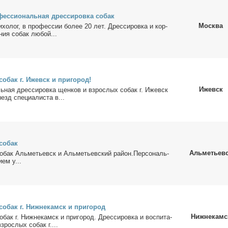
фес­сио­наль­ная дрес­си­ров­ка со­бак
Москва
и­хо­лог, в про­фес­сии бо­лее 20 лет. Дрес­си­ров­ка и кор­
­ния со­бак лю­бой...
со­бак г. Ижевск и при­го­род!
Ижевск
ь­ная дрес­си­ров­ка щен­ков и взрос­лых со­бак г. Ижевск
езд спе­ци­а­ли­ста в...
со­бак
Альметьев
со­бак Аль­ме­тьевск и Аль­ме­тьев­ский рай­он.Пер­со­наль­
­ем у...
со­бак г. Ниж­не­камск и при­го­род
Нижнекамс
о­бак г. Ниж­не­камск и при­го­род. Дрес­си­ров­ка и вос­пи­та­
зрос­лых со­бак г....