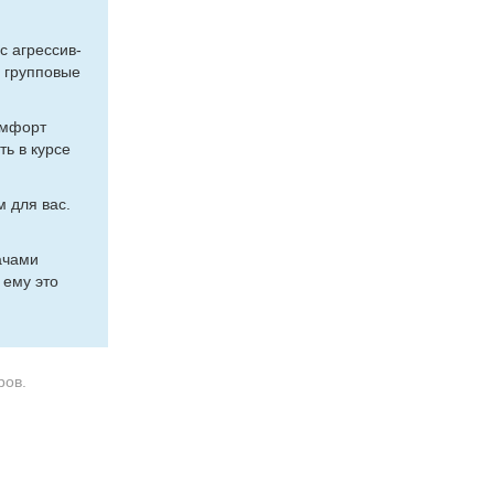
 с агрес­сив­
и груп­по­вые
ом­форт
ть в кур­се
ым для вас.
­ча­ми
ы ему это
ров.