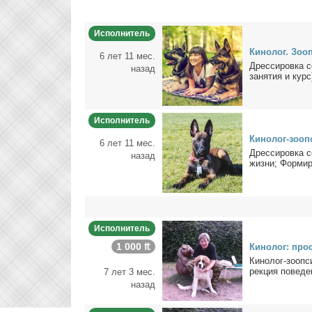
Исполнитель
Ки­но­лог. Зоо­
6 лет 11 мес.
Дрес­си­ров­ка с
назад
за­ня­тия и курс
Исполнитель
Ки­но­лог-зоо­п
6 лет 11 мес.
Дрес­си­ров­ка с
назад
жиз­ни; Фор­ми­р
Исполнитель
1 000 ₶
Ки­но­лог: про­
Ки­но­лог-зоо­пс
рек­ция по­ве­де
7 лет 3 мес.
назад