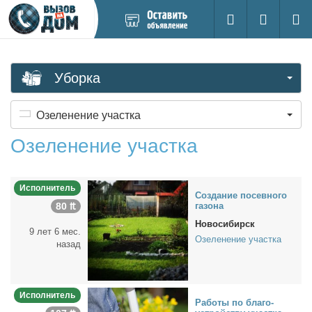
Добавить
Вход на са
Поиск
новое
объявление
Уборка
Озеленение участка
Озеленение участка
Исполнитель
Со­зда­ние по­сев­но­го
80 ₶
га­зо­на
Новосибирск
9 лет 6 мес.
Озеленение участка
назад
Исполнитель
Ра­бо­ты по бла­го­