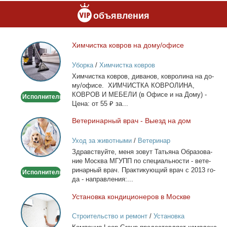
объявления
Хим­чист­ка ков­ров на до­му/офи­се
Химчистка
ковров
Уборка
/
Химчистка ковров
на
Хим­чист­ка ков­ров, ди­ва­нов, ков­ро­ли­на на до­
дому/
му/офи­се. ХИМЧИСТКА КОВРОЛИНА,
офисе
КОВРОВ И МЕБЕЛИ (в Офи­се и на До­му) -
Исполнитель
Це­на: от 55 ₽ за...
Ве­те­ри­нар­ный врач - Вы­езд на дом
Ветеринарный
врач
Уход за животными
/
Ветеринар
-
Здрав­ствуй­те, ме­ня зо­вут Та­тья­на Об­ра­зо­ва­
Выезд
ние Москва МГУПП по спе­ци­аль­но­сти - ве­те­
на
ри­нар­ный врач. Прак­ти­ку­ю­щий врач с 2013 го­
Исполнитель
дом
да - на­прав­ле­ния:...
Уста­нов­ка кон­ди­ци­о­не­ров в Москве
Установка
кондиционеров
Строительство и ремонт
/
Установка
в
кондиционеров