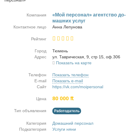
персонал»
«Мой пер­со­нал» агент­ство до­
Компания
маш­них услуг
Контактное лицо
Ан­на Ле­пу­но­ва
Рейтинг
Город
Тю­мень
Адрес
ул. Та­ври­че­ская, 9, стр 15, оф.306
Показать на карте
Телефон
Показать телефон
E-mail
Показать e-mail
Сайт
https://vk.com/moipersonal
80 000 ₶
Цена
Тип объявления
Работодатель
Категория
Домашний персонал
Подкатегория
Услуги няни