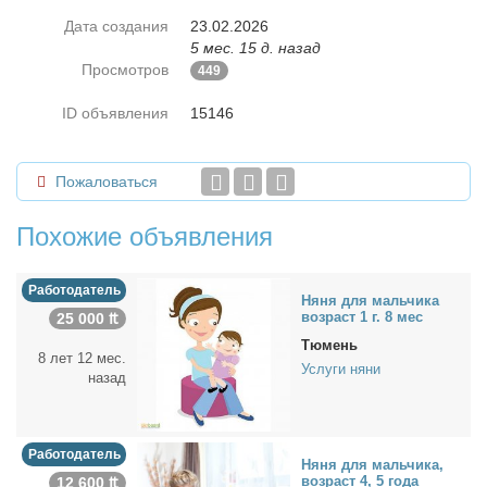
Дата создания
23.02.2026
5 мес. 15 д. назад
Просмотров
449
ID объявления
15146
Пожаловаться
Похожие объявления
Работодатель
Ня­ня для маль­чи­ка
воз­раст 1 г. 8 мес
25 000 ₶
Тюмень
8 лет 12 мес.
Услуги няни
назад
Работодатель
Ня­ня для маль­чи­ка,
воз­раст 4, 5 го­да
12 600 ₶