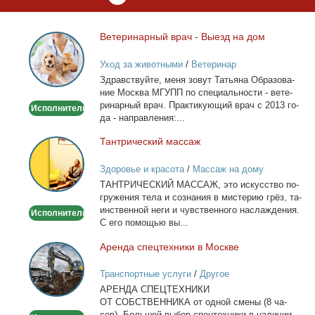
Ве­те­ри­нар­ный врач - Вы­езд на дом
Ветеринарный
врач
Уход за животными
/
Ветеринар
-
Здрав­ствуй­те, ме­ня зо­вут Та­тья­на Об­ра­зо­ва­
Выезд
ние Москва МГУПП по спе­ци­аль­но­сти - ве­те­
на
ри­нар­ный врач. Прак­ти­ку­ю­щий врач с 2013 го­
Исполнитель
дом
да - на­прав­ле­ния:...
Тан­три­че­ский мас­саж
Тантрический
массаж
Здоровье и красота
/
Массаж на дому
ТАНТРИЧЕСКИЙ МАССАЖ, это ис­кус­ство по­
гру­же­ния те­ла и со­зна­ния в ми­сте­рию грёз, та­
ин­ствен­ной неги и чув­ствен­но­го на­сла­жде­ния.
Исполнитель
С его по­мо­щью вы...
Арен­да спец­тех­ни­ки в Москве
Аренда
спецтехники
Транспортные услуги
/
Другое
в
АРЕНДА СПЕЦТЕХНИКИ
Москве
ОТ СОБСТВЕННИКА от од­ной сме­ны (8 ча­
сов). Боль­шой вы­бор спец­тех­ни­ки в на­ли­чии