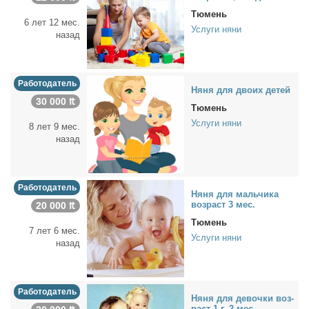
Тюмень
6 лет 12 мес.
Услуги няни
назад
Работодатель
Ня­ня для дво­их де­тей
30 000 ₶
Тюмень
Услуги няни
8 лет 9 мес.
назад
Работодатель
Ня­ня для маль­чи­ка
воз­раст 3 мес.
20 000 ₶
Тюмень
7 лет 6 мес.
Услуги няни
назад
Работодатель
Ня­ня для де­воч­ки воз­
раст 1 г. 2 мес