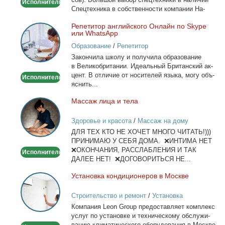
Исполнитель
Спец­тех­ни­ка в соб­ствен­но­сти ком­па­нии На­
лич­ный...
Ре­пе­ти­тор ан­глий­ско­го Он­лайн по Skype
Репетитор
или WhatsApp
английского
Образование
/
Репетитор
Онлайн
За­кон­чи­ла шко­лу и по­лу­чи­ла об­ра­зо­ва­ние
по
в Ве­ли­ко­бри­та­нии. Иде­аль­ный Бри­тан­ский ак­
Skype
цент. В от­ли­чие от но­си­те­лей язы­ка, мо­гу объ­
Исполнитель
или
яс­нить...
WhatsApp
Мас­саж ли­ца и те­ла
Массаж
лица
Здоровье и красота
/
Массаж на дому
и
ДЛЯ ТЕХ КТО НЕ ХОЧЕТ МНОГО ЧИТАТЬ!)))
тела
ПРИНИМАЮ У СЕБЯ ДОМА. ❌ИНТИМА НЕТ
❌ОКОНЧАНИЯ, РАССЛАБЛЕНИЯ И ТАК
Исполнитель
ДАЛЕЕ НЕТ! ❌ДОГОВОРИТЬСЯ НЕ...
Уста­нов­ка кон­ди­ци­о­не­ров в Москве
Установка
кондиционеров
Строительство и ремонт
/
Установка
в
кондиционеров
Ком­па­ния Leon Group предо­став­ля­ет ком­плекс
Москве
услуг по уста­нов­ке и тех­ни­че­ско­му об­слу­жи­
ва­нию кли­ма­ти­че­ско­го обо­ру­до­ва­ния в Москве