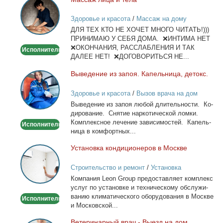
Массаж
лица
Здоровье и красота
/
Массаж на дому
и
ДЛЯ ТЕХ КТО НЕ ХОЧЕТ МНОГО ЧИТАТЬ!)))
тела
ПРИНИМАЮ У СЕБЯ ДОМА. ❌ИНТИМА НЕТ
❌ОКОНЧАНИЯ, РАССЛАБЛЕНИЯ И ТАК
Исполнитель
ДАЛЕЕ НЕТ! ❌ДОГОВОРИТЬСЯ НЕ...
Вы­ве­де­ние из за­поя. Ка­пель­ни­ца, де­токс.
Выведение
из
Здоровье и красота
/
Вызов врача на дом
запоя.
Вы­ве­де­ние из за­поя лю­бой дли­тель­но­сти. Ко­
Капельница,
ди­ро­ва­ние. Сня­тие нар­ко­ти­че­ской лом­ки.
детокс.
Ком­плекс­ное ле­че­ние за­ви­си­мо­стей. Ка­пель­
Исполнитель
ни­ца в ком­форт­ных...
Уста­нов­ка кон­ди­ци­о­не­ров в Москве
Установка
кондиционеров
Строительство и ремонт
/
Установка
в
кондиционеров
Ком­па­ния Leon Group предо­став­ля­ет ком­плекс
Москве
услуг по уста­нов­ке и тех­ни­че­ско­му об­слу­жи­
ва­нию кли­ма­ти­че­ско­го обо­ру­до­ва­ния в Москве
Исполнитель
и Мос­ков­ской...
Ве­те­ри­нар­ный врач - Вы­езд на дом