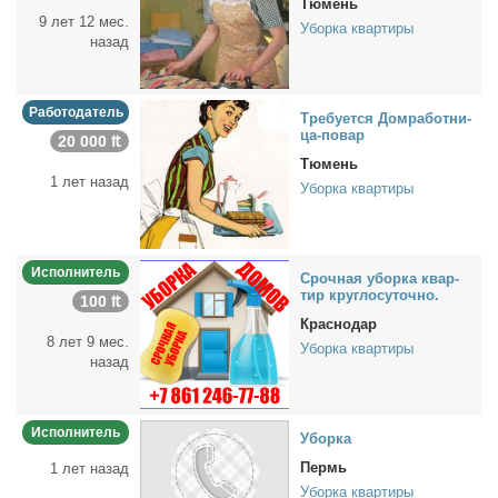
Тюмень
9 лет 12 мес.
Уборка квартиры
назад
Работодатель
Тре­бу­ет­ся Дом­ра­бот­ни­
ца-по­вар
20 000 ₶
Тюмень
1 лет назад
Уборка квартиры
Исполнитель
Сроч­ная убор­ка квар­
тир круг­ло­су­точ­но.
100 ₶
Краснодар
8 лет 9 мес.
Уборка квартиры
назад
Исполнитель
Убор­ка
Пермь
1 лет назад
Уборка квартиры