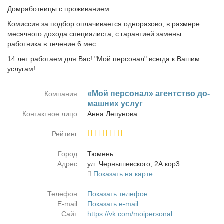
Домработницы с проживанием.
Комиссия за подбор оплачивается одноразово, в размере
месячного дохода специалиста, с гарантией замены
работника в течение 6 мес.
14 лет работаем для Вас! "Мой персонал" всегда к Вашим
услугам!
«Мой пер­со­нал» агент­ство до­
Компания
маш­них услуг
Контактное лицо
Ан­на Ле­пу­но­ва
Рейтинг
Город
Тю­мень
Адрес
ул. Чер­ны­шев­ско­го, 2А кор3
Показать на карте
Телефон
Показать телефон
E-mail
Показать e-mail
Сайт
https://vk.com/moipersonal