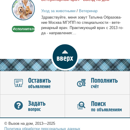
Ветеринарный
врач
Уход за животными
/
Ветеринар
-
Здрав­ствуй­те, ме­ня зо­вут Та­тья­на Об­ра­зо­ва­
Выезд
ние Москва МГУПП по спе­ци­аль­но­сти - ве­те­
на
ри­нар­ный врач. Прак­ти­ку­ю­щий врач с 2013 го­
Исполнитель
дом
да - на­прав­ле­ния:...
© Вызов на дом, 2013—2025
Политика обработки персональных данных