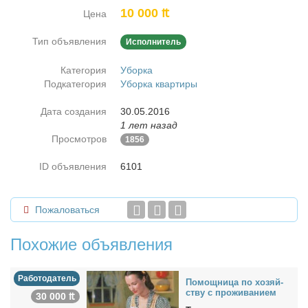
10 000 ₶
Цена
Тип объявления
Исполнитель
Категория
Уборка
Подкатегория
Уборка квартиры
Дата создания
30.05.2016
1 лет назад
Просмотров
1856
ID объявления
6101
Пожаловаться
Похожие объявления
Работодатель
По­мощ­ни­ца по хо­зяй­
ству с про­жи­ва­ни­ем
30 000 ₶