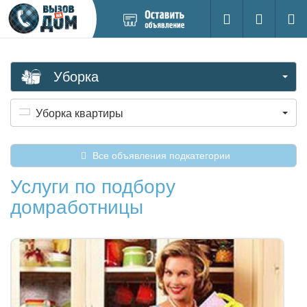
Добавить
Вход на са
Поиск
новое
объявление
Уборка
Уборка квартиры
Все объявления подкатегории
Услуги по подбору
домработницы