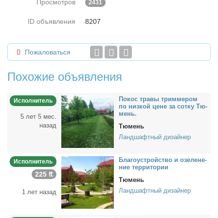
Просмотров
2431
ID объявления
8207
Пожаловаться
Похожие объявления
По­кос тра­вы трим­ме­ром
Исполнитель
по низ­кой цене за сотку Тю­
мень.
5 лет 5 мес.
назад
Тюмень
Ландшафтный дизайнер
Бла­го­устрой­ство и озе­ле­не­
Исполнитель
ние тер­ри­то­рии
225 ₶
Тюмень
Ландшафтный дизайнер
1 лет назад