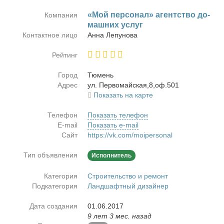
«Мой пер­со­нал» агент­ство до­
Компания
маш­них услуг
Контактное лицо
Ан­на Ле­пу­но­ва
Рейтинг
Город
Тю­мень
Адрес
ул. Пер­во­май­ская,8,оф.501
Показать на карте
Телефон
Показать телефон
E-mail
Показать e-mail
Сайт
https://vk.com/moipersonal
Тип объявления
Исполнитель
Категория
Строительство и ремонт
Подкатегория
Ландшафтный дизайнер
Дата создания
01.06.2017
9 лет 3 мес. назад