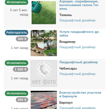
Аэра­ция, ска­ри­фи­ка­ция,
Исполнитель
вы­че­сы­ва­ние га­зо­на Тю­
мень
5 лет 5 мес.
назад
Тюмень
Ландшафтный дизайнер
Услу­ги ланд­шафт­но­го ди­
Работодатель
зай­на
300 ₶
Владимир
Ландшафтный дизайнер
1 лет назад
Ланд­шафт­ный ди­зай­нер
Исполнитель
Чебоксары
1 000 ₶
Ландшафтный дизайнер
1 лет назад
Бла­го­устрой­ство участ­ков
Исполнитель
в Бар­нау­ле
300 ₶
Барнаул
Ландшафтный дизайнер
1 лет назад