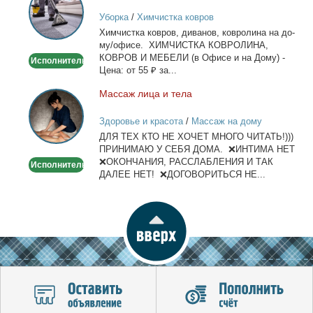
ковров
Уборка
/
Химчистка ковров
на
Хим­чист­ка ков­ров, ди­ва­нов, ков­ро­ли­на на до­
дому/
му/офи­се. ХИМЧИСТКА КОВРОЛИНА,
офисе
КОВРОВ И МЕБЕЛИ (в Офи­се и на До­му) -
Исполнитель
Це­на: от 55 ₽ за...
Мас­саж ли­ца и те­ла
Массаж
лица
Здоровье и красота
/
Массаж на дому
и
ДЛЯ ТЕХ КТО НЕ ХОЧЕТ МНОГО ЧИТАТЬ!)))
тела
ПРИНИМАЮ У СЕБЯ ДОМА. ❌ИНТИМА НЕТ
❌ОКОНЧАНИЯ, РАССЛАБЛЕНИЯ И ТАК
Исполнитель
ДАЛЕЕ НЕТ! ❌ДОГОВОРИТЬСЯ НЕ...