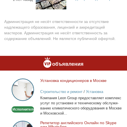
Администрация не несёт ответственности за отсутствие
надлежащего образования, лицензий и аккредитаций
мастеров. Администрация не несёт ответственность за
содержание объявлений. Не является публичной офертой.
объявления
Уста­нов­ка кон­ди­ци­о­не­ров в Москве
Установка
кондиционеров
Строительство и ремонт
/
Установка
в
кондиционеров
Ком­па­ния Leon Group предо­став­ля­ет ком­плекс
Москве
услуг по уста­нов­ке и тех­ни­че­ско­му об­слу­жи­
ва­нию кли­ма­ти­че­ско­го обо­ру­до­ва­ния в Москве
Исполнитель
и Мос­ков­ской...
Ре­пе­ти­тор ан­глий­ско­го Он­лайн по Skype
Репетитор
или WhatsApp