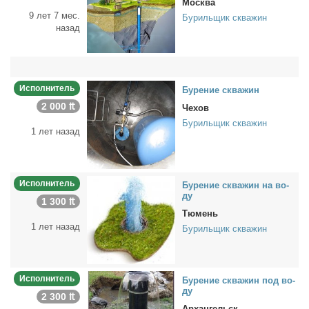
Москва
9 лет 7 мес.
Бурильщик скважин
назад
Исполнитель
Бу­ре­ние сква­жин
2 000 ₶
Чехов
Бурильщик скважин
1 лет назад
Исполнитель
Бу­ре­ние сква­жин на во­
ду
1 300 ₶
Тюмень
1 лет назад
Бурильщик скважин
Исполнитель
Бу­ре­ние сква­жин под во­
ду
2 300 ₶
Архангельск