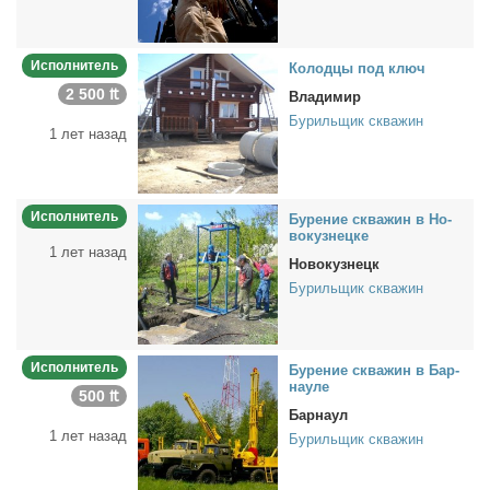
Исполнитель
Ко­лод­цы под ключ
2 500 ₶
Владимир
Бурильщик скважин
1 лет назад
Исполнитель
Бу­ре­ние сква­жин в Но­
во­куз­нец­ке
1 лет назад
Новокузнецк
Бурильщик скважин
Исполнитель
Бу­ре­ние сква­жин в Бар­
нау­ле
500 ₶
Барнаул
1 лет назад
Бурильщик скважин