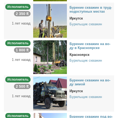
Исполнитель
Бу­ре­ние сква­жин в труд­
но­до­ступ­ных ме­стах
2 350 ₶
Иркутск
1 лет назад
Бурильщик скважин
Исполнитель
Бу­ре­ние сква­жин на во­
ду в Крас­но­яр­ске
1 800 ₶
Красноярск
1 лет назад
Бурильщик скважин
Исполнитель
Бу­ре­ние сква­жин на во­
ду зи­мой
2 500 ₶
Иркутск
1 лет назад
Бурильщик скважин
Исполнитель
Бу­ре­ние сква­жин под во­