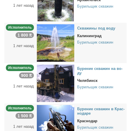
1 лет назад
Бурильщик скважин
Исполнитель
Сква­жи­ны под во­ду
1 800 ₶
Калининград
Бурильщик скважин
1 лет назад
Исполнитель
Бу­ре­ние сква­жин на во­
ду
900 ₶
Челябинск
1 лет назад
Бурильщик скважин
Исполнитель
Бу­ре­ние сква­жин в Крас­
но­да­ре
1 500 ₶
Краснодар
1 лет назад
Бурильщик скважин