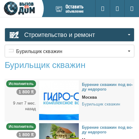
Добавить
Вход на са
Поиск
новое
объявление
Строительство и ремонт
Бурильщик скважин
Бурильщик скважин
Исполнитель
Бу­ре­ние сква­жин под во­
ду недо­ро­го
1 800 ₶
Москва
9 лет 7 мес.
Бурильщик скважин
назад
Исполнитель
Бу­ре­ние сква­жин под во­
ду недо­ро­го
1 800 ₶