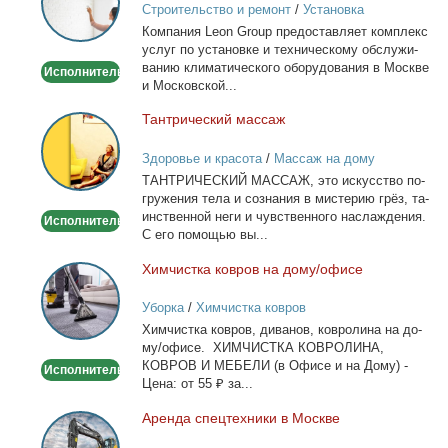
Строительство и ремонт
/
Установка
в
кондиционеров
Ком­па­ния Leon Group предо­став­ля­ет ком­плекс
Москве
услуг по уста­нов­ке и тех­ни­че­ско­му об­слу­жи­
ва­нию кли­ма­ти­че­ско­го обо­ру­до­ва­ния в Москве
Исполнитель
и Мос­ков­ской...
Тан­три­че­ский мас­саж
Тантрический
массаж
Здоровье и красота
/
Массаж на дому
ТАНТРИЧЕСКИЙ МАССАЖ, это ис­кус­ство по­
гру­же­ния те­ла и со­зна­ния в ми­сте­рию грёз, та­
ин­ствен­ной неги и чув­ствен­но­го на­сла­жде­ния.
Исполнитель
С его по­мо­щью вы...
Хим­чист­ка ков­ров на до­му/офи­се
Химчистка
ковров
Уборка
/
Химчистка ковров
на
Хим­чист­ка ков­ров, ди­ва­нов, ков­ро­ли­на на до­
дому/
му/офи­се. ХИМЧИСТКА КОВРОЛИНА,
офисе
КОВРОВ И МЕБЕЛИ (в Офи­се и на До­му) -
Исполнитель
Це­на: от 55 ₽ за...
Арен­да спец­тех­ни­ки в Москве
Аренда
спецтехники