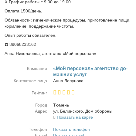
⏳ График работы с 9.00 до 19.00.
Оплата 1500/день.
Обязанности: гигиенические процедуры, приготовление пищи,
кормление, поддержание чистоты.
Опыт работы обязателен.
☎️ 89068233162
Анна Николаевна, агентство «Мой персонал»
«Мой пер­со­нал» агент­ство до­
Компания
маш­них услуг
Контактное лицо
Ан­на Ле­пу­но­ва
Рейтинг
Город
Тю­мень
Адрес
ул. Бе­лин­ско­го, Дом обо­ро­ны
Показать на карте
Телефон
Показать телефон
E-mail
Показать e-mail