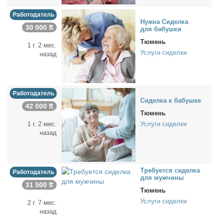
Работодатель
Нуж­на Си­дел­ка
30 000 ₶
для ба­буш­ки
Тюмень
1 г. 2 мес.
Услуги сиделки
назад
Работодатель
Си­дел­ка к ба­буш­ке
42 000 ₶
Тюмень
1 г. 2 мес.
Услуги сиделки
назад
Тре­бу­ет­ся си­дел­ка
Работодатель
для муж­чи­ны
31 500 ₶
Тюмень
Услуги сиделки
2 г. 7 мес.
назад