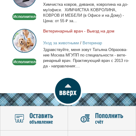
Хим­чист­ка ков­ров, ди­ва­нов, ков­ро­ли­на на до­
дому/
му/офи­се. ХИМЧИСТКА КОВРОЛИНА,
офисе
КОВРОВ И МЕБЕЛИ (в Офи­се и на До­му) -
Исполнитель
Це­на: от 55 ₽ за...
Ве­те­ри­нар­ный врач - Вы­езд на дом
Ветеринарный
врач
Уход за животными
/
Ветеринар
-
Здрав­ствуй­те, ме­ня зо­вут Та­тья­на Об­ра­зо­ва­
Выезд
ние Москва МГУПП по спе­ци­аль­но­сти - ве­те­
на
ри­нар­ный врач. Прак­ти­ку­ю­щий врач с 2013 го­
Исполнитель
дом
да - на­прав­ле­ния:...