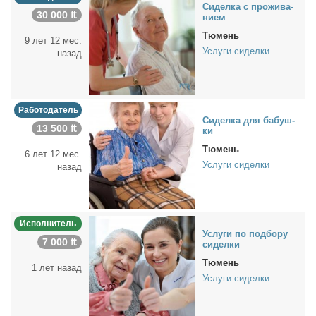
Си­дел­ка с про­жи­ва­
30 000 ₶
ни­ем
Тюмень
9 лет 12 мес.
Услуги сиделки
назад
Работодатель
Си­дел­ка для ба­буш­
13 500 ₶
ки
Тюмень
6 лет 12 мес.
Услуги сиделки
назад
Исполнитель
Услу­ги по под­бо­ру
7 000 ₶
си­дел­ки
Тюмень
1 лет назад
Услуги сиделки