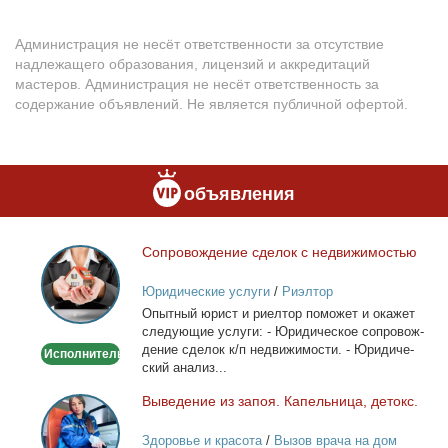
Администрация не несёт ответственности за отсутствие
надлежащего образования, лицензий и аккредитаций
мастеров. Администрация не несёт ответственность за
содержание объявлений. Не является публичной офертой.
объявления
Со­про­вож­де­ние сде­лок с недви­жи­мо­стью
Сопровождение
сделок
Юридические услуги
/
Риэлтор
с
Опыт­ный юрист и ри­ел­тор по­мо­жет и ока­жет
недвижимостью
сле­ду­ю­щие услу­ги: - Юри­ди­че­ское со­про­вож­
де­ние сде­лок к/п недви­жи­мо­сти. - Юри­ди­че­
Исполнитель
ский ана­лиз...
Вы­ве­де­ние из за­поя. Ка­пель­ни­ца, де­токс.
Выведение
из
Здоровье и красота
/
Вызов врача на дом
запоя.