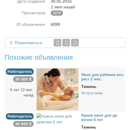
Дата создания
30.05.2016
1 лет назад
Просмотров
3170
ID объявления
6099
Пожаловаться
Похожие объявления
Работодатель
Ня­ня для ре­бен­ка воз­
30 000 ₶
раст 2 мес.
Тюмень
6 лет 12 мес.
Услуги няни
назад
Нуж­на ня­ня для де­
Работодатель
воч­ки 6 лет
40 000 ₶
Тюмень