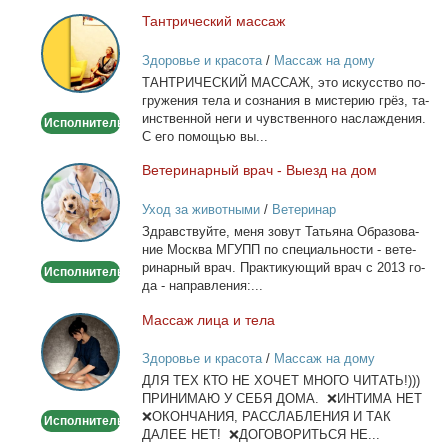
Тан­три­че­ский мас­саж
Тантрический
массаж
Здоровье и красота
/
Массаж на дому
ТАНТРИЧЕСКИЙ МАССАЖ, это ис­кус­ство по­
гру­же­ния те­ла и со­зна­ния в ми­сте­рию грёз, та­
ин­ствен­ной неги и чув­ствен­но­го на­сла­жде­ния.
Исполнитель
С его по­мо­щью вы...
Ве­те­ри­нар­ный врач - Вы­езд на дом
Ветеринарный
врач
Уход за животными
/
Ветеринар
-
Здрав­ствуй­те, ме­ня зо­вут Та­тья­на Об­ра­зо­ва­
Выезд
ние Москва МГУПП по спе­ци­аль­но­сти - ве­те­
на
ри­нар­ный врач. Прак­ти­ку­ю­щий врач с 2013 го­
Исполнитель
дом
да - на­прав­ле­ния:...
Мас­саж ли­ца и те­ла
Массаж
лица
Здоровье и красота
/
Массаж на дому
и
ДЛЯ ТЕХ КТО НЕ ХОЧЕТ МНОГО ЧИТАТЬ!)))
тела
ПРИНИМАЮ У СЕБЯ ДОМА. ❌ИНТИМА НЕТ
❌ОКОНЧАНИЯ, РАССЛАБЛЕНИЯ И ТАК
Исполнитель
ДАЛЕЕ НЕТ! ❌ДОГОВОРИТЬСЯ НЕ...