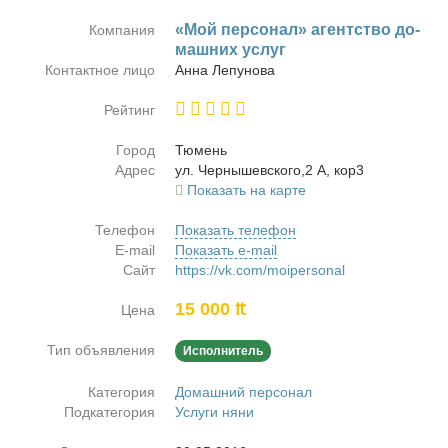
«Мой пер­со­нал» агент­ство до­
Компания
маш­них услуг
Контактное лицо
Ан­на Ле­пу­но­ва
Рейтинг
Город
Тю­мень
Адрес
ул. Чер­ны­шев­ско­го,2 А, кор3
Показать на карте
Телефон
Показать телефон
E-mail
Показать e-mail
Сайт
https://vk.com/moipersonal
15 000 ₶
Цена
Тип объявления
Исполнитель
Категория
Домашний персонал
Подкатегория
Услуги няни