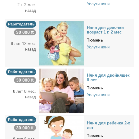
Услуги няни
2 г. 2 мес.
назад
Работодатель
Ня­ня для де­воч­ки
30 000 ₶
воз­раст 1 г. 2 мес
Тюмень
8 лет 12 мес.
Услуги няни
назад
Работодатель
Ня­ня для двой­ня­шек
30 000 ₶
8 лет
Тюмень
8 лет 8 мес.
Услуги няни
назад
Работодатель
Ня­ня для ре­бен­ка 2-х
30 000 ₶
лет
Тюмень