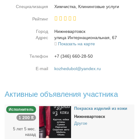
Специализация
Хим­чист­ка, Кли­нин­го­вые услу­ги
Рейтинг
Город
Ниж­не­вар­товск
Адрес
ули­ца Ин­тер­на­цио­наль­ная, 67
Показать на карте
Телефон
+7 (346) 660-28-50
E-mail
kozhedubol@yandex.ru
Активные объявления участника
По­крас­ка из­де­лий из ко­жи
Исполнитель
Нижневартовск
1 200 ₶
Другое
5 лет 5 мес.
назад