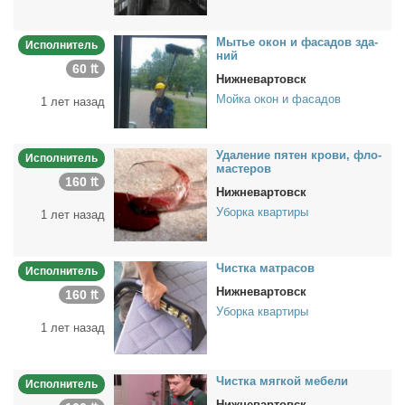
Мы­тье окон и фа­са­дов зда­
Исполнитель
ний
60 ₶
Нижневартовск
Мойка окон и фасадов
1 лет назад
Уда­ле­ние пя­тен кро­ви, фло­
Исполнитель
ма­сте­ров
160 ₶
Нижневартовск
Уборка квартиры
1 лет назад
Чист­ка мат­ра­сов
Исполнитель
Нижневартовск
160 ₶
Уборка квартиры
1 лет назад
Чист­ка мяг­кой ме­бе­ли
Исполнитель
Нижневартовск