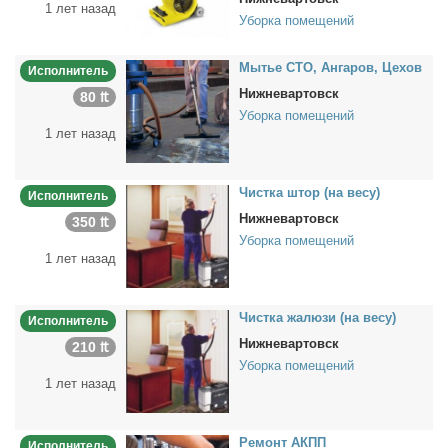
1 лет назад
Уборка помещений
Мы­тье СТО, Ан­га­ров, Це­хов
Исполнитель
Нижневартовск
80 ₶
Уборка помещений
1 лет назад
Чист­ка штор (на ве­су)
Исполнитель
Нижневартовск
350 ₶
Уборка помещений
1 лет назад
Чист­ка жа­лю­зи (на ве­су)
Исполнитель
Нижневартовск
210 ₶
Уборка помещений
1 лет назад
Ре­монт АКПП
Исполнитель