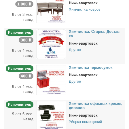
Нижневартовск
1 000 ₶
Химчистка ковров
9 лет 3 мес.
назад
Хим­чист­ка. Стир­ка. До­став­
Исполнитель
ка
380 ₶
Нижневартовск
Другое
9 лет 4 мес.
назад
Хим­чист­ка тер­мо­су­мок
Исполнитель
Нижневартовск
400 ₶
Другое
9 лет 4 мес.
назад
Хим­чист­ка офис­ных кре­сел,
Исполнитель
ди­ва­нов
9 лет 6 мес.
Нижневартовск
назад
Уборка помещений