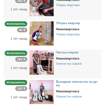
160 ₶
Уборка квартиры
1 лет назад
Убор­ка квар­тир
Исполнитель
Нижневартовск
90 ₶
Уборка квартиры
1 лет назад
Чист­ка ков­ров
Исполнитель
Нижневартовск
160 ₶
Химчистка ковров
1 лет назад
Вы­езд­ная хим­чист­ка на до­
Исполнитель
му
160 ₶
Нижневартовск
Химчистка ковров
1 лет назад