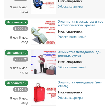
Нижневартовск
Уборка квартиры
9 лет 6 мес.
назад
Хим­чист­ка мас­саж­ных и кос­
Исполнитель
ме­то­ло­ги­че­ских кре­сел
1 000 ₶
Нижневартовск
Уборка помещений
9 лет 6 мес.
назад
Хим­чист­ка че­мо­да­нов, до­
Исполнитель
рож­ных су­мок
2 800 ₶
Нижневартовск
Уборка помещений
9 лет 6 мес.
назад
Хим­чист­ка че­мо­да­нов (тек­
Исполнитель
стиль)
2 800 ₶
Нижневартовск
Уборка квартиры
9 лет 6 мес.
назад