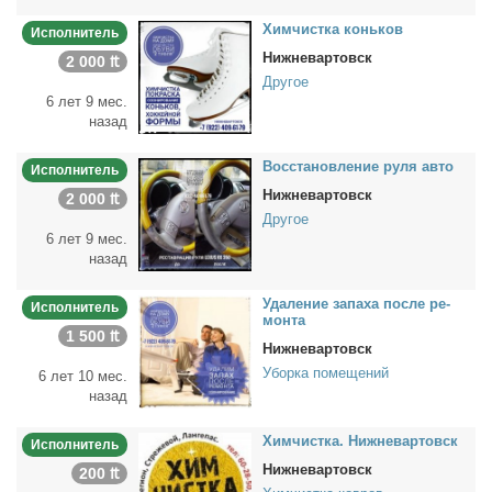
Хим­чист­ка конь­ков
Исполнитель
Нижневартовск
2 000 ₶
Другое
6 лет 9 мес.
назад
Вос­ста­нов­ле­ние ру­ля ав­то
Исполнитель
Нижневартовск
2 000 ₶
Другое
6 лет 9 мес.
назад
Уда­ле­ние за­па­ха по­сле ре­
Исполнитель
мон­та
1 500 ₶
Нижневартовск
Уборка помещений
6 лет 10 мес.
назад
Хим­чист­ка. Ниж­не­вар­товск
Исполнитель
Нижневартовск
200 ₶