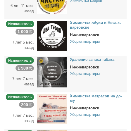
Химчистка ковров
6 лет 11 мес.
назад
Хим­чист­ка обу­ви в Ниж­не­
Исполнитель
вар­тов­ске
1 000 ₶
Нижневартовск
Уборка квартиры
7 лет 5 мес.
назад
Уда­ле­ние за­па­ха та­ба­ка
Исполнитель
Нижневартовск
1 500 ₶
Уборка квартиры
7 лет 7 мес.
назад
Хим­чист­ка мат­ра­сов на до­
Исполнитель
му
200 ₶
Нижневартовск
Уборка квартиры
7 лет 7 мес.
назад