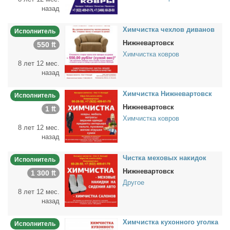
назад
Хим­чист­ка чех­лов ди­ва­нов
Исполнитель
Нижневартовск
550 ₶
Химчистка ковров
8 лет 12 мес.
назад
Хим­чист­ка Ниж­не­вар­товск
Исполнитель
Нижневартовск
1 ₶
Химчистка ковров
8 лет 12 мес.
назад
Чист­ка ме­хо­вых на­ки­док
Исполнитель
Нижневартовск
1 300 ₶
Другое
8 лет 12 мес.
назад
Хим­чист­ка ку­хон­но­го угол­ка
Исполнитель