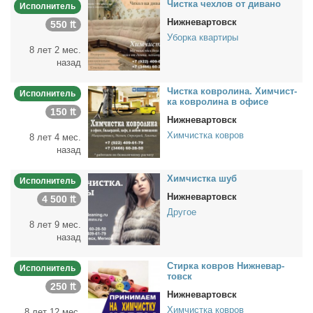
Чист­ка чех­лов от ди­ва­но
Исполнитель
Нижневартовск
550 ₶
Уборка квартиры
8 лет 2 мес.
назад
Чист­ка ков­ро­ли­на. Хим­чист­
Исполнитель
ка ков­ро­ли­на в офи­се
150 ₶
Нижневартовск
Химчистка ковров
8 лет 4 мес.
назад
Хим­чист­ка шуб
Исполнитель
Нижневартовск
4 500 ₶
Другое
8 лет 9 мес.
назад
Стир­ка ков­ров Ниж­не­вар­
Исполнитель
товск
250 ₶
Нижневартовск
Химчистка ковров
8 лет 12 мес.