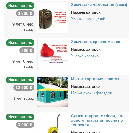
Хим­чист­ка че­мо­да­нов (ко­жа)
Исполнитель
Нижневартовск
3 300 ₶
Уборка помещений
9 лет 6 мес.
назад
Хим­чист­ка крес­ло-ме­шок
Исполнитель
Нижневартовск
800 ₶
Уборка квартиры
9 лет 6 мес.
назад
Мы­тье тор­го­вых па­ла­ток
Исполнитель
Нижневартовск
12 500 ₶
Мойка окон и фасадов
1 лет назад
Суш­ка ков­ров, ме­бе­ли, по­
Исполнитель
ло­во­го по­кры­тия по­сле по­
3 000 ₶
топ­ле­ния.
Нижневартовск