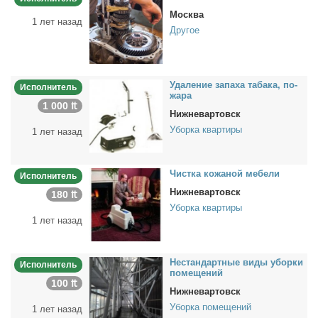
Москва
1 лет назад
Другое
Уда­ле­ние за­па­ха та­ба­ка, по­
Исполнитель
жа­ра
1 000 ₶
Нижневартовск
Уборка квартиры
1 лет назад
Чист­ка ко­жа­ной ме­бе­ли
Исполнитель
Нижневартовск
180 ₶
Уборка квартиры
1 лет назад
Нестан­дарт­ные ви­ды убор­ки
Исполнитель
по­ме­ще­ний
100 ₶
Нижневартовск
Уборка помещений
1 лет назад