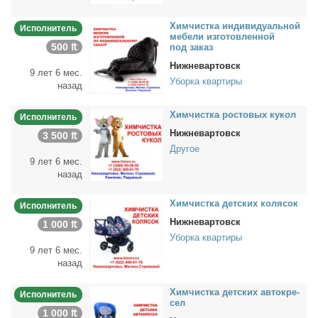
Хим­чист­ка ин­ди­ви­ду­аль­ной
Исполнитель
ме­бе­ли из­го­тов­лен­ной
500 ₶
под за­каз
Нижневартовск
9 лет 6 мес.
Уборка квартиры
назад
Хим­чист­ка ро­сто­вых ку­кол
Исполнитель
Нижневартовск
3 500 ₶
Другое
9 лет 6 мес.
назад
Хим­чист­ка дет­ских ко­ля­сок
Исполнитель
Нижневартовск
1 000 ₶
Уборка квартиры
9 лет 6 мес.
назад
Хим­чист­ка дет­ских ав­то­кре­
Исполнитель
сел
1 000 ₶