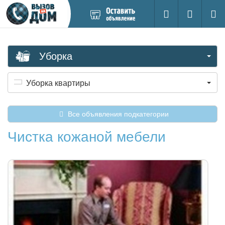
Добавить
Вход на са
Поиск
новое
объявление
Уборка
Уборка квартиры
Все объявления подкатегории
Чистка кожаной мебели