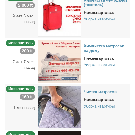
Хим­чист­ка че­мо­да­нов
(тек­стиль)
2 800 ₶
Нижневартовск
9 лет 6 мес.
Уборка квартиры
назад
Исполнитель
Хим­чист­ка мат­ра­сов
на до­му
200 ₶
Нижневартовск
7 лет 7 мес.
Уборка квартиры
назад
Исполнитель
Чист­ка мат­ра­сов
160 ₶
Нижневартовск
Уборка квартиры
1 лет назад
Исполнитель