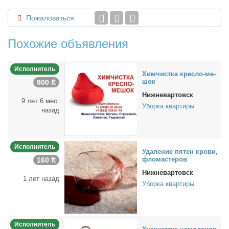
Пожаловаться
Похожие объявления
Исполнитель
Хим­чист­ка крес­ло-ме­
шок
800 ₶
Нижневартовск
9 лет 6 мес.
Уборка квартиры
назад
Исполнитель
Уда­ле­ние пя­тен кро­ви,
фло­ма­сте­ров
160 ₶
Нижневартовск
1 лет назад
Уборка квартиры
Исполнитель