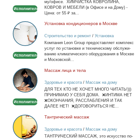
му/офи­се. ХИМЧИСТКА КОВРОЛИНА,
офисе
КОВРОВ И МЕБЕЛИ (в Офи­се и на До­му) -
Исполнитель
Це­на: от 55 ₽ за...
Уста­нов­ка кон­ди­ци­о­не­ров в Москве
Установка
кондиционеров
Строительство и ремонт
/
Установка
в
кондиционеров
Ком­па­ния Leon Group предо­став­ля­ет ком­плекс
Москве
услуг по уста­нов­ке и тех­ни­че­ско­му об­слу­жи­
ва­нию кли­ма­ти­че­ско­го обо­ру­до­ва­ния в Москве
Исполнитель
и Мос­ков­ской...
Мас­саж ли­ца и те­ла
Массаж
лица
Здоровье и красота
/
Массаж на дому
и
ДЛЯ ТЕХ КТО НЕ ХОЧЕТ МНОГО ЧИТАТЬ!)))
тела
ПРИНИМАЮ У СЕБЯ ДОМА. ❌ИНТИМА НЕТ
❌ОКОНЧАНИЯ, РАССЛАБЛЕНИЯ И ТАК
Исполнитель
ДАЛЕЕ НЕТ! ❌ДОГОВОРИТЬСЯ НЕ...
Тан­три­че­ский мас­саж
Тантрический
массаж
Здоровье и красота
/
Массаж на дому
ТАНТРИЧЕСКИЙ МАССАЖ, это ис­кус­ство по­