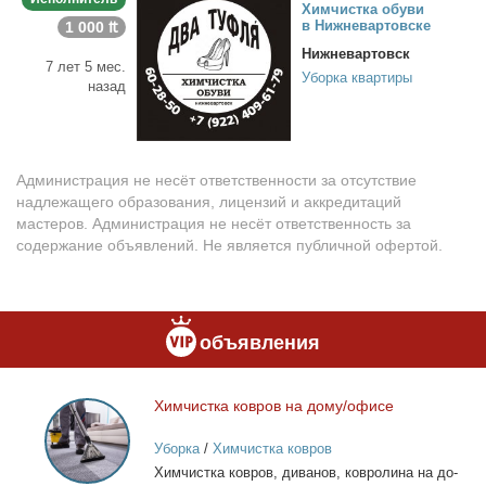
Хим­чист­ка обу­ви
в Ниж­не­вар­тов­ске
1 000 ₶
Нижневартовск
7 лет 5 мес.
Уборка квартиры
назад
Администрация не несёт ответственности за отсутствие
надлежащего образования, лицензий и аккредитаций
мастеров. Администрация не несёт ответственность за
содержание объявлений. Не является публичной офертой.
объявления
Хим­чист­ка ков­ров на до­му/офи­се
Химчистка
ковров
Уборка
/
Химчистка ковров
на
Хим­чист­ка ков­ров, ди­ва­нов, ков­ро­ли­на на до­
дому/