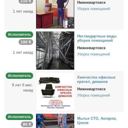
210 ₶
Нижневартовск
Уборка помещений
1 лет назад
Исполнитель
Нестан­дарт­ные ви­ды
убор­ки по­ме­ще­ний
100 ₶
Нижневартовск
1 лет назад
Уборка помещений
Исполнитель
Хим­чист­ка офис­ных
кре­сел, ди­ва­нов
9 лет 6 мес.
Нижневартовск
назад
Уборка помещений
Исполнитель
Мы­тье СТО, Ан­га­ров,
Це­хов
80 ₶