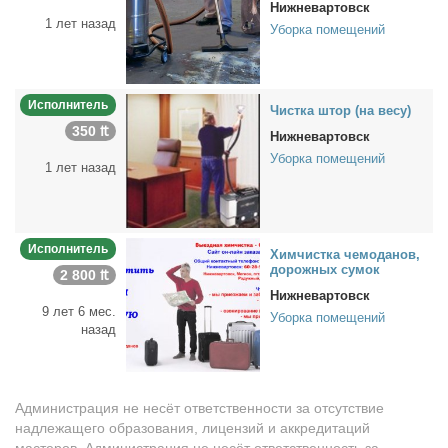
Нижневартовск
1 лет назад
Уборка помещений
Исполнитель
Чист­ка штор (на ве­су)
350 ₶
Нижневартовск
Уборка помещений
1 лет назад
Исполнитель
Хим­чист­ка че­мо­да­нов,
до­рож­ных су­мок
2 800 ₶
Нижневартовск
9 лет 6 мес.
Уборка помещений
назад
Администрация не несёт ответственности за отсутствие
надлежащего образования, лицензий и аккредитаций