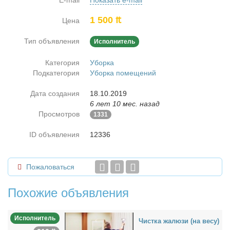
E-mail
Показать e-mail
1 500 ₶
Цена
Тип объявления
Исполнитель
Категория
Уборка
Подкатегория
Уборка помещений
Дата создания
18.10.2019
6 лет 10 мес. назад
Просмотров
1331
ID объявления
12336
Пожаловаться
Похожие объявления
Исполнитель
Чист­ка жа­лю­зи (на ве­су)