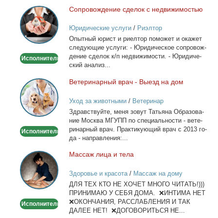
лич­ный...
Со­про­вож­де­ние сде­лок с недви­жи­мо­стью
Сопровождение
сделок
Юридические услуги
/
Риэлтор
с
Опыт­ный юрист и ри­ел­тор по­мо­жет и ока­жет
недвижимостью
сле­ду­ю­щие услу­ги: - Юри­ди­че­ское со­про­вож­
де­ние сде­лок к/п недви­жи­мо­сти. - Юри­ди­че­
Исполнитель
ский ана­лиз...
Ве­те­ри­нар­ный врач - Вы­езд на дом
Ветеринарный
врач
Уход за животными
/
Ветеринар
-
Здрав­ствуй­те, ме­ня зо­вут Та­тья­на Об­ра­зо­ва­
Выезд
ние Москва МГУПП по спе­ци­аль­но­сти - ве­те­
на
ри­нар­ный врач. Прак­ти­ку­ю­щий врач с 2013 го­
Исполнитель
дом
да - на­прав­ле­ния:...
Мас­саж ли­ца и те­ла
Массаж
лица
Здоровье и красота
/
Массаж на дому
и
ДЛЯ ТЕХ КТО НЕ ХОЧЕТ МНОГО ЧИТАТЬ!)))
тела
ПРИНИМАЮ У СЕБЯ ДОМА. ❌ИНТИМА НЕТ
❌ОКОНЧАНИЯ, РАССЛАБЛЕНИЯ И ТАК
Исполнитель
ДАЛЕЕ НЕТ! ❌ДОГОВОРИТЬСЯ НЕ...