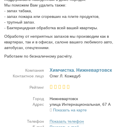
Мы поможем Вам удалить также:
- запах табака,
- запах пожара или сгоревших на плите продуктов,
- трупный запах.
- Бактерицидная обработка всей вашей квартиры.
Обработку от неприятных запахов мы производим как в
квартирах, так и в офисах, салоне вашего любимого авто,
автобусах, спецтехники.
Работаем по безналичному расчёту.
Хим­чист­ка. Ниж­не­вар­товск
Компания
Контактное лицо
Олег Л. Ко­же­дуб
Рейтинг
Город
Ниж­не­вар­товск
Адрес
ули­ца Ин­тер­на­цио­наль­ная, 67 А
Показать на карте
Телефон
Показать телефон