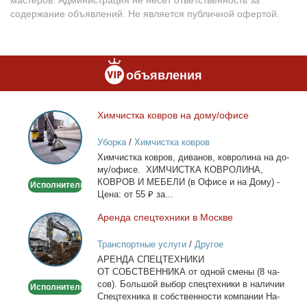
мастеров. Администрация не несёт ответственность за
содержание объявлений. Не является публичной офертой.
объявления
Хим­чист­ка ков­ров на до­му/офи­се
Химчистка
ковров
Уборка
/
Химчистка ковров
на
Хим­чист­ка ков­ров, ди­ва­нов, ков­ро­ли­на на до­
дому/
му/офи­се. ХИМЧИСТКА КОВРОЛИНА,
офисе
КОВРОВ И МЕБЕЛИ (в Офи­се и на До­му) -
Исполнитель
Це­на: от 55 ₽ за...
Арен­да спец­тех­ни­ки в Москве
Аренда
спецтехники
Транспортные услуги
/
Другое
в
АРЕНДА СПЕЦТЕХНИКИ
Москве
ОТ СОБСТВЕННИКА от од­ной сме­ны (8 ча­
сов). Боль­шой вы­бор спец­тех­ни­ки в на­ли­чии
Исполнитель
Спец­тех­ни­ка в соб­ствен­но­сти ком­па­нии На­