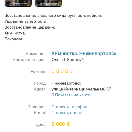
Восстановление внешнего вида руля автомобиля.
Удаление вытертости.
Восстановление царапин.
Химчистка.
Покраска
Хим­чист­ка. Ниж­не­вар­товск
Компания
Контактное лицо
Олег Л. Ко­же­дуб
Рейтинг
Город
Ниж­не­вар­товск
Адрес
ули­ца Ин­тер­на­цио­наль­ная, 67
Показать на карте
Телефон
Показать телефон
E-mail
Показать e-mail
2 000 ₶
Цена