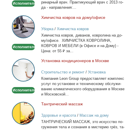
ри­нар­ный врач. Прак­ти­ку­ю­щий врач с 2013 го­
Исполнитель
дом
да - на­прав­ле­ния:...
Хим­чист­ка ков­ров на до­му/офи­се
Химчистка
ковров
Уборка
/
Химчистка ковров
на
Хим­чист­ка ков­ров, ди­ва­нов, ков­ро­ли­на на до­
дому/
му/офи­се. ХИМЧИСТКА КОВРОЛИНА,
офисе
КОВРОВ И МЕБЕЛИ (в Офи­се и на До­му) -
Исполнитель
Це­на: от 55 ₽ за...
Уста­нов­ка кон­ди­ци­о­не­ров в Москве
Установка
кондиционеров
Строительство и ремонт
/
Установка
в
кондиционеров
Ком­па­ния Leon Group предо­став­ля­ет ком­плекс
Москве
услуг по уста­нов­ке и тех­ни­че­ско­му об­слу­жи­
ва­нию кли­ма­ти­че­ско­го обо­ру­до­ва­ния в Москве
Исполнитель
и Мос­ков­ской...
Тан­три­че­ский мас­саж
Тантрический
массаж
Здоровье и красота
/
Массаж на дому
ТАНТРИЧЕСКИЙ МАССАЖ, это ис­кус­ство по­
гру­же­ния те­ла и со­зна­ния в ми­сте­рию грёз, та­