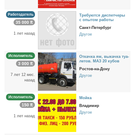
Работодатель
Тре­бу­ют­ся дис­пет­че­ры
с опы­том ра­бо­ты
35 000 ₶
Санкт-Петербург
1 лет назад
Другое
Исполнитель
От­кач­ка ям, вы­кач­ка туа­
ле­тов. МАЗ 20 ку­бов
3 000 ₶
Ростов-на-Дону
7 лет 12 мес.
Другое
назад
Исполнитель
Мой­ка
150 ₶
Владимир
Другое
1 лет назад