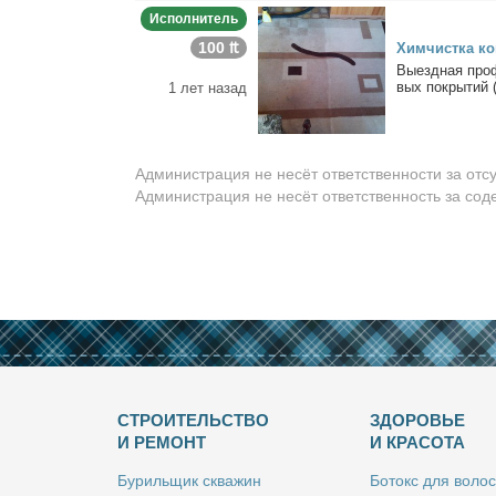
Исполнитель
100 ₶
Хим­чист­ка ко
Вы­езд­ная про­ф
вых по­кры­тий (
1 лет назад
Администрация не несёт ответственности за отс
Администрация не несёт ответственность за со
СТРОИТЕЛЬСТВО
ЗДОРОВЬЕ
И РЕМОНТ
И КРАСОТА
Бу­риль­щик сква­жин
Бо­токс для во­лос