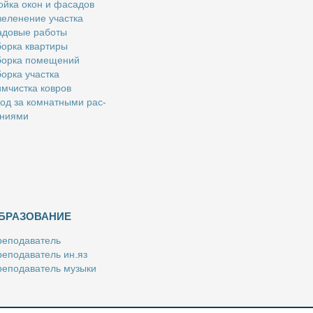
й­ка окон и фа­са­дов
е­ле­не­ние участ­ка
­до­вые ра­бо­ты
ор­ка квар­ти­ры
ор­ка по­ме­ще­ний
ор­ка участ­ка
м­чист­ка ков­ров
од за ком­нат­ны­ми рас­
­ни­я­ми
БРАЗОВАНИЕ
е­по­да­ва­тель
е­по­да­ва­тель ин.яз
е­по­да­ва­тель му­зы­ки
­пе­ти­тор