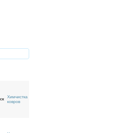
Химчистка
ск
ковров