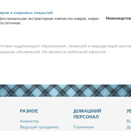
в­ров и ков­ро­вых по­кры­тий
Нижневартов
ес­сио­наль­ная экс­трак­тор­ная хим­чист­ка ков­ров, ков­ро­
оста­точ­ная...
утствие надлежащего образования, лицензий и аккредитаций масте
держание объявлений. Не является публичной офертой.
РАЗНОЕ
ДОМАШНИЙ
У
ПЕРСОНАЛ
Ани­ма­тор
Вы
Ве­ду­щий празд­ни­ка
Гор­нич­ная
Др