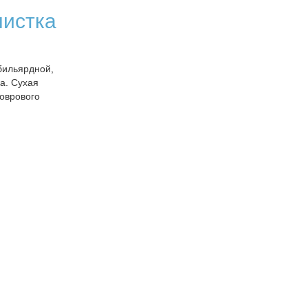
чистка
бильярдной,
а. Сухая
коврового