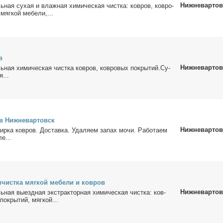
Нижневартов
ь­ная су­хая и влаж­ная хи­ми­че­ская чист­ка: ков­ров, ков­ро­
мяг­кой ме­бе­ли,...
в
Нижневартов
­ная хи­ми­че­ская чист­ка ков­ров, ков­ро­вых по­кры­тий.Су­
я...
в Ниж­не­вар­товск
Нижневартов
ир­ка ков­ров. До­став­ка. Уда­ля­ем за­пах мо­чи. Ра­бо­та­ем
ле...
­чист­ка мяг­кой ме­бе­ли и ков­ров
Нижневартов
­ная вы­езд­ная экс­трак­тор­ная хи­ми­че­ская чист­ка: ков­
по­кры­тий, мяг­кой...