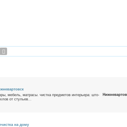
ж­не­вар­товск
Нижневартов
­ры, ме­бель, мат­ра­сы. чист­ка пред­ме­тов ин­те­рье­ра: што­
х­лов от сту­льев...
­чист­ка на до­му