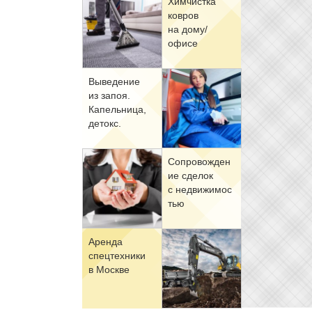
Хим­чист­ка
ков­ров
на до­му/
офи­се
Вы­ве­де­ние
из за­поя.
Ка­пель­ни­ца,
де­токс.
Со­про­вож­де­н
ие сде­лок
с недви­жи­мо­с
тью
Арен­да
спец­тех­ни­ки
в Москве