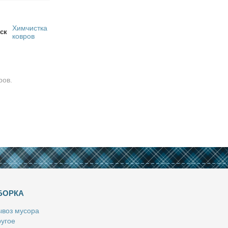
Химчистка
ск
ковров
ров.
БОРКА
­воз му­со­ра
у­гое