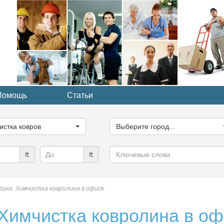
Помощь
Статьи
ите
Выберите
рию...
город...
истка ковров
Выберите город...
Ключевые
₶
₶
слова
лина. Химчистка ковролина в офисе
 Химчистка ковролина в о