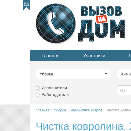
EN
Главная
Участники
Выберите
Выбер
категорию...
катего
Уборка
Химч
Исполнители
Работодатели
Главная
Уборка
Химчистка ковров
Чистка ковро
Чистка ковролина.