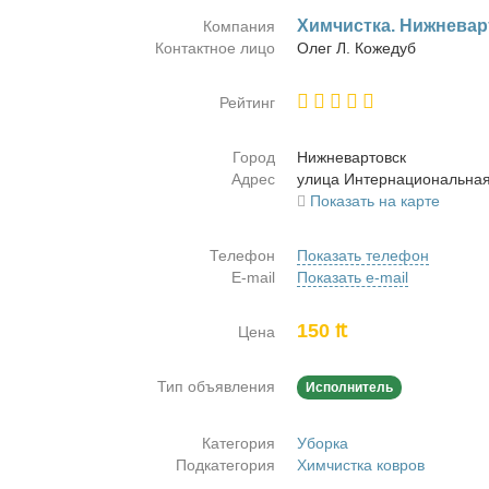
Хим­чист­ка. Ниж­не­вар
Компания
Контактное лицо
Олег Л. Ко­же­дуб
Рейтинг
Город
Ниж­не­вар­товск
Адрес
ули­ца Ин­тер­на­цио­наль­на
Показать на карте
Телефон
Показать телефон
E-mail
Показать e-mail
150 ₶
Цена
Тип объявления
Исполнитель
Категория
Уборка
Подкатегория
Химчистка ковров