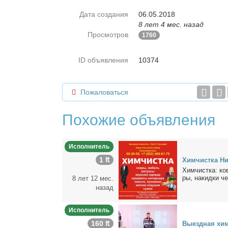
Дата создания
06.05.2018
8 лет 4 мес. назад
Просмотров
1760
ID объявления
10374
Пожаловаться
Похожие объявления
Исполнитель
1 ₶
Хим­чист­ка Ни
Хим­чист­ка: ков
ры, на­кид­ки че
8 лет 12 мес.
назад
Исполнитель
160 ₶
Вы­езд­ная хим