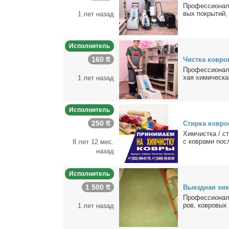
Про­фес­сио­нал
вых по­кры­тий, 
1 лет назад
Исполнитель
160 ₶
Чист­ка ков­ро
Про­фес­сио­наль
хая хи­ми­че­ска
1 лет назад
Исполнитель
250 ₶
Стир­ка ков­ро
Хим­чист­ка / ст
с ков­ра­ми по­с
8 лет 12 мес.
назад
Исполнитель
1 500 ₶
Вы­езд­ная хим
Про­фес­сио­наль
ров, ков­ро­вых 
1 лет назад