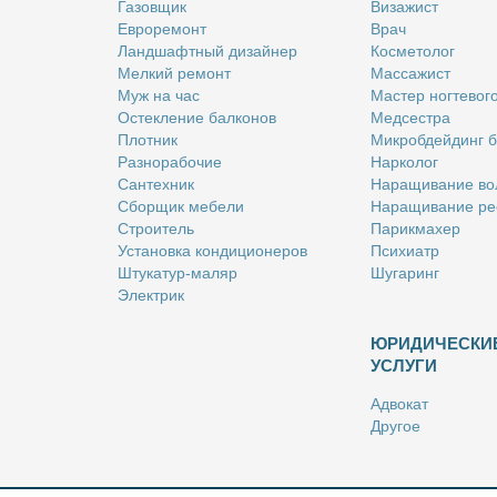
Га­зов­щик
Ви­за­жист
Ев­ро­ре­монт
Врач
Ланд­шафт­ный ди­зай­нер
Кос­ме­то­лог
Мел­кий ре­монт
Мас­са­жист
Муж на час
Ма­стер ног­те­во­г
Остек­ле­ние бал­ко­нов
Мед­сест­ра
Плот­ник
Мик­роб­дей­динг 
Раз­но­ра­бо­чие
Нар­ко­лог
Сан­тех­ник
На­ра­щи­ва­ние во
Сбор­щик ме­бе­ли
На­ра­щи­ва­ние ре
Стро­и­тель
Па­рик­махер
Уста­нов­ка кон­ди­ци­о­не­ров
Пси­хи­атр
Шту­ка­тур-ма­ляр
Шу­га­ринг
Элек­трик
ЮРИДИЧЕСКИ
УСЛУГИ
Адво­кат
Дру­гое
Но­та­ри­ус
Оцен­щик
Ри­эл­тор