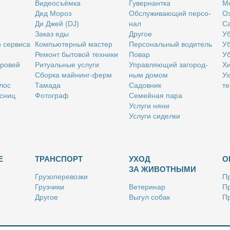
Ви­део­съём­ка
Гу­вер­нант­ка
Мо
Дед Мо­роз
Об­слу­жи­ва­ю­щий пер­со­
Оз
Ди Джей (DJ)
нал
Са
За­каз еды
Дру­гое
Уб
о сер­ви­са
Ком­пью­тер­ный ма­стер
Пер­со­наль­ный во­ди­тель
Уб
Ре­монт бы­то­вой тех­ни­ки
По­вар
Уб
бро­вей
Ри­ту­аль­ные услу­ги
Управ­ля­ю­щий за­го­род­
Хи
Сбор­ка май­нинг-ферм
ным до­мом
Ух
­лос
Та­ма­да
Са­дов­ник
те
с­ниц
Фо­то­граф
Се­мей­ная па­ра
Услу­ги ня­ни
Услу­ги си­дел­ки
Е
ТРАНСПОРТ
УХОД
О
ЗА ЖИВОТНЫМИ
Гру­зо­пе­ре­воз­ки
Пр
Груз­чи­ки
Ве­те­ри­нар
Пр
Дру­гое
Вы­гул со­бак
Пр
Ку­рьер
Дру­гое
Ре
Лич­ный во­ди­тель
Ки­но­лог
Так­си
Стриж­ка жи­вот­ных