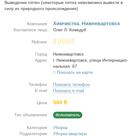
Выведение пятен (некоторые пятна невозможно вывести в
силу их природного происхождения)
Хим­чист­ка. Ниж­не­вар­товск
Компания
Контактное лицо
Олег Л. Ко­же­дуб
Рейтинг
Город
Ниж­не­вар­товск
Адрес
г. Ниж­не­вар­товск, ули­ца Ин­тер­на­цио­
наль­ная, 67
Показать на карте
Телефон
Показать телефон
E-mail
Показать e-mail
500 ₶
Цена
Тип объявления
Исполнитель
Категория
Уборка
Подкатегория
Уборка квартиры