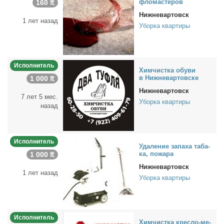
фло­ма­сте­ров
160 ₶
Нижневартовск
1 лет назад
Уборка квартиры
Исполнитель
Хим­чист­ка обу­ви
в Ниж­не­вар­тов­ске
1 000 ₶
Нижневартовск
7 лет 5 мес.
Уборка квартиры
назад
Исполнитель
Уда­ле­ние за­па­ха та­ба­
ка, по­жа­ра
1 000 ₶
Нижневартовск
1 лет назад
Уборка квартиры
Исполнитель
Хим­чист­ка крес­ло-ме­