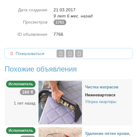
Дата создания
21.03.2017
9 лет 6 мес. назад
Просмотров
1761
ID объявления
7766
Пожаловаться
Похожие объявления
Исполнитель
Чист­ка мат­ра­сов
160 ₶
Нижневартовск
Уборка квартиры
1 лет назад
Исполнитель
Уда­ле­ние пя­тен кро­ви,