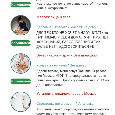
детокс.
Ком­плекс­ное ле­че­ние за­ви­си­мо­стей. Ка­пель­
Исполнитель
ни­ца в ком­форт­ных...
Мас­саж ли­ца и те­ла
Массаж
лица
Здоровье и красота
/
Массаж на дому
и
ДЛЯ ТЕХ КТО НЕ ХОЧЕТ МНОГО ЧИТАТЬ!)))
тела
ПРИНИМАЮ У СЕБЯ ДОМА. ❌ИНТИМА НЕТ
❌ОКОНЧАНИЯ, РАССЛАБЛЕНИЯ И ТАК
Исполнитель
ДАЛЕЕ НЕТ! ❌ДОГОВОРИТЬСЯ НЕ...
Ве­те­ри­нар­ный врач - Вы­езд на дом
Ветеринарный
врач
Уход за животными
/
Ветеринар
-
Здрав­ствуй­те, ме­ня зо­вут Та­тья­на Об­ра­зо­ва­
Выезд
ние Москва МГУПП по спе­ци­аль­но­сти - ве­те­
на
ри­нар­ный врач. Прак­ти­ку­ю­щий врач с 2013 го­
Исполнитель
дом
да - на­прав­ле­ния:...
Уста­нов­ка кон­ди­ци­о­не­ров в Москве
Установка
кондиционеров
Строительство и ремонт
/
Установка
в
кондиционеров
Ком­па­ния Leon Group предо­став­ля­ет ком­плекс
Москве
услуг по уста­нов­ке и тех­ни­че­ско­му об­слу­жи­