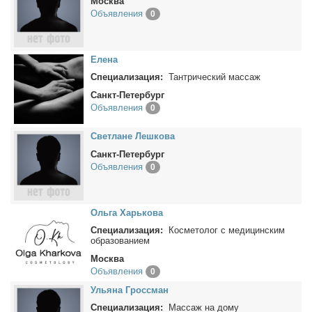
Москва
Объявления
0
Еле­на
Специализация:
Тантрический массаж
Санкт-Петербург
Объявления
0
Свет­лане Леш­ко­ва
Санкт-Петербург
Объявления
0
Оль­га Харь­ко­ва
Специализация:
Косметолог с медицинским
образованием
Москва
Объявления
0
Улья­на Гросс­ман
Специализация:
Массаж на дому