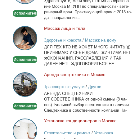
Здрав­ствуй­те, ме­ня зо­вут Та­тья­на Об­ра­зо­ва­
Выезд
ние Москва МГУПП по спе­ци­аль­но­сти - ве­те­
на
ри­нар­ный врач. Прак­ти­ку­ю­щий врач с 2013 го­
Исполнитель
дом
да - на­прав­ле­ния:...
Мас­саж ли­ца и те­ла
Массаж
лица
Здоровье и красота
/
Массаж на дому
и
ДЛЯ ТЕХ КТО НЕ ХОЧЕТ МНОГО ЧИТАТЬ!)))
тела
ПРИНИМАЮ У СЕБЯ ДОМА. ❌ИНТИМА НЕТ
❌ОКОНЧАНИЯ, РАССЛАБЛЕНИЯ И ТАК
Исполнитель
ДАЛЕЕ НЕТ! ❌ДОГОВОРИТЬСЯ НЕ...
Арен­да спец­тех­ни­ки в Москве
Аренда
спецтехники
Транспортные услуги
/
Другое
в
АРЕНДА СПЕЦТЕХНИКИ
Москве
ОТ СОБСТВЕННИКА от од­ной сме­ны (8 ча­
сов). Боль­шой вы­бор спец­тех­ни­ки в на­ли­чии
Исполнитель
Спец­тех­ни­ка в соб­ствен­но­сти ком­па­нии На­
лич­ный...
Уста­нов­ка кон­ди­ци­о­не­ров в Москве
Установка
кондиционеров
Строительство и ремонт
/
Установка
в
кондиционеров