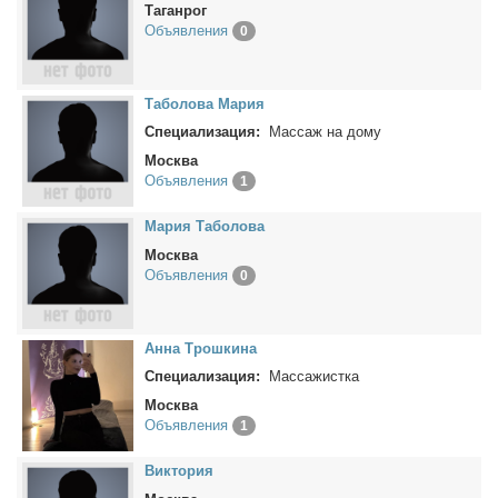
Таганрог
Объявления
0
Та­бо­ло­ва Ма­рия
Специализация:
Массаж на дому
Москва
Объявления
1
Ма­рия Та­бо­ло­ва
Москва
Объявления
0
Ан­на Трош­ки­на
Специализация:
Массажистка
Москва
Объявления
1
Вик­то­рия