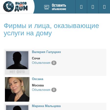
Добавить
Вход на са
Поиск
новое
объявление
Фирмы и лица, оказывающие
услуги на дому
Ва­ле­рия Га­луц­ких
Сочи
Объявления
0
Ок­са­на
Москва
Объявления
0
Ма­ри­на Маль­це­ва