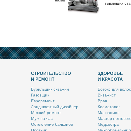
назад
ты­ва­ю­щих стан
СТРОИТЕЛЬСТВО
ЗДОРОВЬЕ
И РЕМОНТ
И КРАСОТА
Бу­риль­щик сква­жин
Бо­токс для во­лос
Га­зов­щик
Ви­за­жист
Ев­ро­ре­монт
Врач
Ланд­шафт­ный ди­зай­нер
Кос­ме­то­лог
Мел­кий ре­монт
Мас­са­жист
Муж на час
Ма­стер ног­те­во­г
Остек­ле­ние бал­ко­нов
Мед­сест­ра
Плот­ник
Мик­роб­дей­динг 