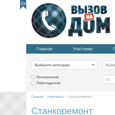
EN
Главная
Участники
Выберите
Выбер
категорию...
катего
Выберите категорию...
Выбе
Исполнители
Работодатели
Главная
Участники
Станкоремонт
Станкоремонт