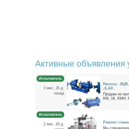
Активные объявления 
Исполнитель
На­со­сы ЭЦВ,
2 мес. 26 д.
,Х,АХ
назад
Про­дам из на­
КМ, 1К, КМН, 
Исполнитель
Ре­монт стан­к
2 мес. 26 д.
Мы спе­ци­а­ли­з