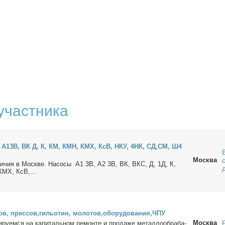
участника
 А13В, ВК Д, К, КМ, КМН, КМХ, КсВ, НКУ, 4НК, СД,СМ, Ш4
Москва
ли­чия в Москве. На­со­сы А1 3В, А2 3В, ВК, ВКС, Д, 1Д, К,
КМХ, КсВ,...
ов, прес­сов,ги­льо­тин, мо­ло­тов,обо­ру­до­ва­ния,ЧПУ
Москва
и­ру­ем­ся на ка­пи­таль­ном ре­мон­те и про­да­же ме­тал­ло­об­ра­ба­