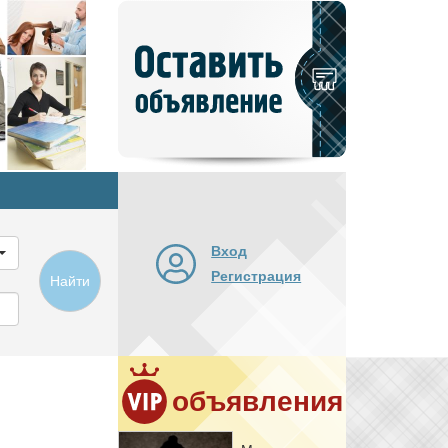
Добавить
новое
объявление
Вход
Регистрация
Найти
объявления