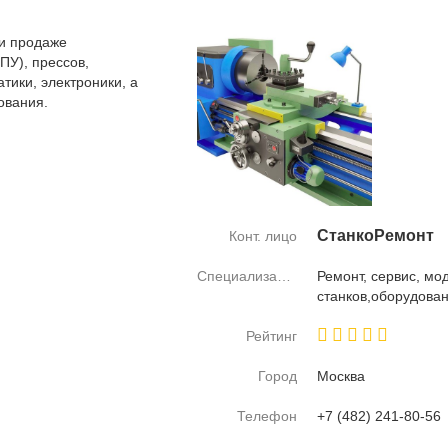
и продаже
ПУ), прессов,
тики, электроники, а
ования.
СтанкоРемонт
Конт. лицо
Специализация
Ре­монт, сер­вис, мо­
стан­ков,обо­ру­до­ва­
Рейтинг
Город
Москва
Телефон
+7 (482) 241-80-56