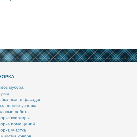
БОРКА
­воз му­со­ра
у­гое
й­ка окон и фа­са­дов
е­ле­не­ние участ­ка
­до­вые ра­бо­ты
ор­ка квар­ти­ры
ор­ка по­ме­ще­ний
ор­ка участ­ка
м­чист­ка ков­ров