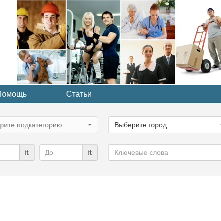
Помощь
Статьи
ите
Выберите
рию...
город...
рите подкатегорию...
Выберите город...
Ключевые
₶
₶
слова