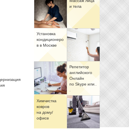
Мас­саж ли­ца
и те­ла
Уста­нов­ка
кон­ди­ци­о­не­ро
в в Москве
Ре­пе­ти­тор
ан­глий­ско­го
Он­лайн
дер­ни­за­ция
по Skype или..
ния
.
Хим­чист­ка
ков­ров
на до­му/
офи­се