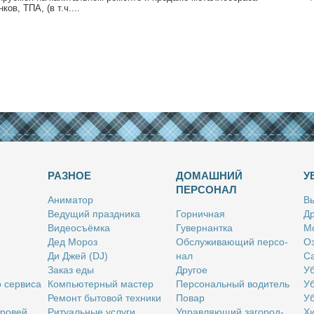
­ков, ТПА, (в т.ч....
РАЗНОЕ
ДОМАШНИЙ
У
ПЕРСОНАЛ
Ани­ма­тор
Вы
Ве­ду­щий празд­ни­ка
Гор­нич­ная
Др
Ви­део­съём­ка
Гу­вер­нант­ка
Мо
Дед Мо­роз
Об­слу­жи­ва­ю­щий пер­со­
Оз
Ди Джей (DJ)
нал
Са
За­каз еды
Дру­гое
Уб
о сер­ви­са
Ком­пью­тер­ный ма­стер
Пер­со­наль­ный во­ди­тель
Уб
Ре­монт бы­то­вой тех­ни­ки
По­вар
Уб
бро­вей
Ри­ту­аль­ные услу­ги
Управ­ля­ю­щий за­го­род­
Хи