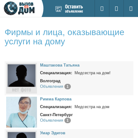
Добавить
Вход на са
Поиск
новое
объявление
Фирмы и лица, оказывающие
услуги на дому
Ма­шта­ко­ва Та­тья­на
Специализация:
Медсестра на дом!
Волгоград
Объявления
1
Рим­ма Кар­по­ва
Специализация:
Медсестра на дом
Санкт-Петербург
Объявления
1
Умар Эди­гов