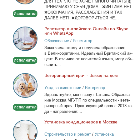
ДЛЯ ТЕХ КТО НЕ ХОЧЕТ МНОГО ЧИТАТЬ!)))
тела
ПРИНИМАЮ У СЕБЯ ДОМА. ❌ИНТИМА НЕТ
❌ОКОНЧАНИЯ, РАССЛАБЛЕНИЯ И ТАК
Исполнитель
ДАЛЕЕ НЕТ! ❌ДОГОВОРИТЬСЯ НЕ...
Ре­пе­ти­тор ан­глий­ско­го Он­лайн по Skype
Репетитор
или WhatsApp
английского
Образование
/
Репетитор
Онлайн
За­кон­чи­ла шко­лу и по­лу­чи­ла об­ра­зо­ва­ние
по
в Ве­ли­ко­бри­та­нии. Иде­аль­ный Бри­тан­ский ак­
Skype
цент. В от­ли­чие от но­си­те­лей язы­ка, мо­гу объ­
Исполнитель
или
яс­нить...
WhatsApp
Ве­те­ри­нар­ный врач - Вы­езд на дом
Ветеринарный
врач
Уход за животными
/
Ветеринар
-
Здрав­ствуй­те, ме­ня зо­вут Та­тья­на Об­ра­зо­ва­
Выезд
ние Москва МГУПП по спе­ци­аль­но­сти - ве­те­
на
ри­нар­ный врач. Прак­ти­ку­ю­щий врач с 2013 го­
Исполнитель
дом
да - на­прав­ле­ния:...
Уста­нов­ка кон­ди­ци­о­не­ров в Москве
Установка
кондиционеров
Строительство и ремонт
/
Установка
в
кондиционеров