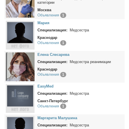
категории
Москва
Объявления
1
Ма­рия
Специализация:
Медсестра
Краснодар
Объявления
1
Еле­на Сле­са­ре­ва
Специализация:
Медсестра реанимации
Краснодар
Объявления
1
EasyMed
Специализация:
Медсестра
Санкт-Петербург
Объявления
1
Мар­га­ри­та Ма­лу­ши­на
Специализация:
Медсестра