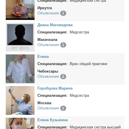
Специализация:
Медицинская сестра
Иркутск
Объявления
1
Ди­а­на Ма­го­ме­до­ва
Специализация:
Медсестра
Махачкала
Объявления
1
Еле­на
Специализация:
Врач общей практики
Чебоксары
Объявления
2
Го­роб­цо­ва Ма­ри­на
Специализация:
Медсестра
Москва
Объявления
1
Еле­на Кузь­ми­на
Специализация:
Медицинская сестра высшей