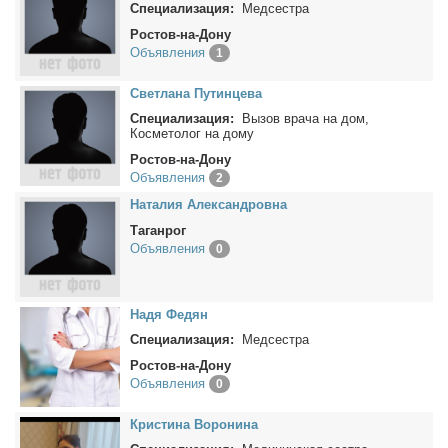
Специализация:
Медсестра
Ростов-на-Дону
Объявления
1
Свет­ла­на Пу­тин­це­ва
Специализация:
Вызов врача на дом,
Косметолог на дому
Ростов-на-Дону
Объявления
2
На­та­лия Алек­сан­дров­на
Таганрог
Объявления
0
На­дя Фе­дян
Специализация:
Медсестра
Ростов-на-Дону
Объявления
0
Кри­сти­на Во­ро­ни­на