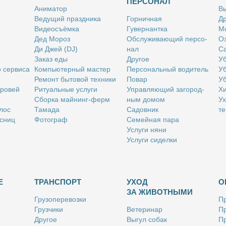
ПЕРСОНАЛ
Ани­ма­тор
Вы
Ве­ду­щий празд­ни­ка
Гор­нич­ная
Др
Ви­део­съём­ка
Гу­вер­нант­ка
Мо
Дед Мо­роз
Об­слу­жи­ва­ю­щий пер­со­
Оз
Ди Джей (DJ)
нал
Са
За­каз еды
Дру­гое
Уб
о сер­ви­са
Ком­пью­тер­ный ма­стер
Пер­со­наль­ный во­ди­тель
Уб
Ре­монт бы­то­вой тех­ни­ки
По­вар
Уб
бро­вей
Ри­ту­аль­ные услу­ги
Управ­ля­ю­щий за­го­род­
Хи
Сбор­ка май­нинг-ферм
ным до­мом
Ух
­лос
Та­ма­да
Са­дов­ник
те
с­ниц
Фо­то­граф
Се­мей­ная па­ра
Услу­ги ня­ни
Услу­ги си­дел­ки
Е
ТРАНСПОРТ
УХОД
О
ЗА ЖИВОТНЫМИ
Гру­зо­пе­ре­воз­ки
Пр
Груз­чи­ки
Ве­те­ри­нар
Пр
Дру­гое
Вы­гул со­бак
Пр