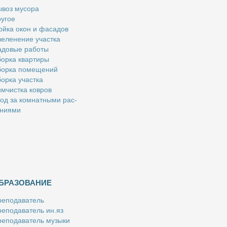
­воз му­со­ра
у­гое
й­ка окон и фа­са­дов
е­ле­не­ние участ­ка
­до­вые ра­бо­ты
ор­ка квар­ти­ры
ор­ка по­ме­ще­ний
ор­ка участ­ка
м­чист­ка ков­ров
од за ком­нат­ны­ми рас­
­ни­я­ми
БРАЗОВАНИЕ
е­по­да­ва­тель
е­по­да­ва­тель ин.яз
е­по­да­ва­тель му­зы­ки