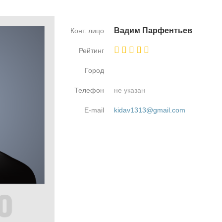
Ва­дим Пар­фен­тьев
Конт. лицо
Рейтинг
Город
Телефон
не указан
E-mail
kidav1313@gmail.com