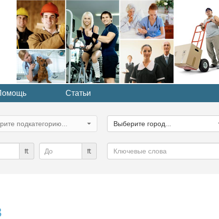
Помощь
Статьи
ите
Выберите
рию...
город...
рите подкатегорию...
Выберите город...
Ключевые
₶
₶
слова
в