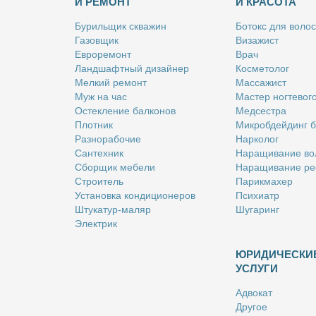
И РЕМОНТ
И КРАСОТА
Бу­риль­щик сква­жин
Бо­токс для во­лос
Га­зов­щик
Ви­за­жист
Ев­ро­ре­монт
Врач
Ланд­шафт­ный ди­зай­нер
Кос­ме­то­лог
Мел­кий ре­монт
Мас­са­жист
Муж на час
Ма­стер ног­те­во­г
Остек­ле­ние бал­ко­нов
Мед­сест­ра
Плот­ник
Мик­роб­дей­динг 
Раз­но­ра­бо­чие
Нар­ко­лог
Сан­тех­ник
На­ра­щи­ва­ние во
Сбор­щик ме­бе­ли
На­ра­щи­ва­ние ре
Стро­и­тель
Па­рик­махер
Уста­нов­ка кон­ди­ци­о­не­ров
Пси­хи­атр
Шту­ка­тур-ма­ляр
Шу­га­ринг
Элек­трик
ЮРИДИЧЕСКИ
УСЛУГИ
Адво­кат
Дру­гое