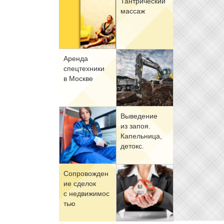
Тан­три­че­ский
мас­саж
Арен­да
спец­тех­ни­ки
в Москве
Вы­ве­де­ние
из за­поя.
Ка­пель­ни­ца,
де­токс.
Со­про­вож­де­н
ие сде­лок
с недви­жи­мо­с
тью