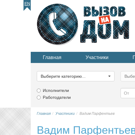
EN
Главная
Участники
Выберите
Выбер
категорию...
катего
Выберите категорию...
Выбе
Исполнители
Работодатели
Главная
Участники
Вадим Парфентьев
Вадим Парфентье