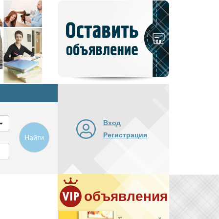
Добавить
новое
объявление
Вход
Регистрация
Найти
объявления