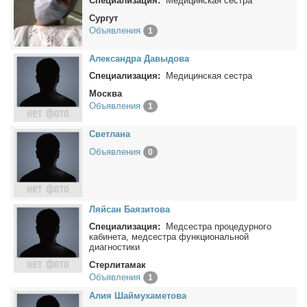
Специализация:
Медицинская сестра
Сургут
Объявления
1
Алек­сандра Да­вы­до­ва
Специализация:
Медицинская сестра
Москва
Объявления
1
Свет­ла­на
Объявления
0
Ляй­сан Ба­язи­то­ва
Специализация:
Медсестра процедурного
кабинета, медсестра функциональной
диагностики
Стерлитамак
Объявления
1
Алия Шай­му­ха­ме­то­ва