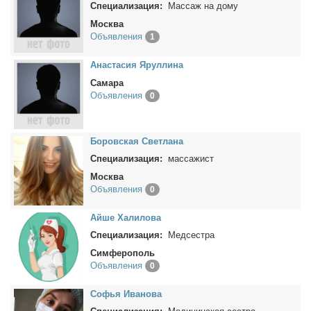
Специализация:
Массаж на дому
Москва
Объявления
1
Ана­ста­сия Ярул­ли­на
Самара
Объявления
0
Бо­ров­ская Свет­ла­на
Специализация:
массажист
Москва
Объявления
0
Ай­ше Ха­ли­ло­ва
Специализация:
Медсестра
Симферополь
Объявления
0
Со­фья Ива­но­ва