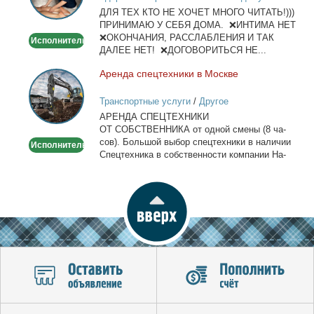
и
ДЛЯ ТЕХ КТО НЕ ХОЧЕТ МНОГО ЧИТАТЬ!)))
тела
ПРИНИМАЮ У СЕБЯ ДОМА. ❌ИНТИМА НЕТ
❌ОКОНЧАНИЯ, РАССЛАБЛЕНИЯ И ТАК
Исполнитель
ДАЛЕЕ НЕТ! ❌ДОГОВОРИТЬСЯ НЕ...
Арен­да спец­тех­ни­ки в Москве
Аренда
спецтехники
Транспортные услуги
/
Другое
в
АРЕНДА СПЕЦТЕХНИКИ
Москве
ОТ СОБСТВЕННИКА от од­ной сме­ны (8 ча­
сов). Боль­шой вы­бор спец­тех­ни­ки в на­ли­чии
Исполнитель
Спец­тех­ни­ка в соб­ствен­но­сти ком­па­нии На­
лич­ный...