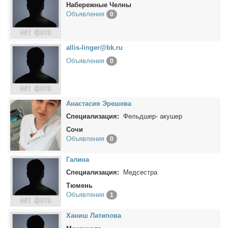
Набережные Челны
Объявления
0
allis-linger@bk.ru
Объявления
0
Ана­ста­сия Эре­ше­ва
Специализация:
Фельдшер- акушер
Сочи
Объявления
0
Га­ли­на
Специализация:
Медсестра
Тюмень
Объявления
1
Ха­ниш Ла­ти­по­ва