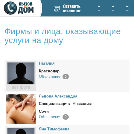
Добавить
Вход на са
Поиск
новое
объявление
Фирмы и лица, оказывающие
услуги на дому
На­та­лия
Краснодар
Объявления
0
Льво­ва Алек­сандра
Специализация:
Массажист
Сочи
Объявления
0
Яна Ти­мо­фе­е­ва