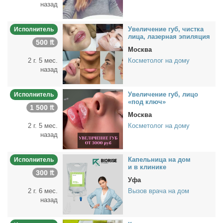
назад
Уве­ли­че­ние губ, чист­ка
Исполнитель
ли­ца, ла­зер­ная эпи­ля­ция
500 ₶
Москва
2 г. 5 мес.
Косметолог на дому
назад
Уве­ли­че­ние губ, ли­цо
Исполнитель
«под ключ»
1 500 ₶
Москва
2 г. 5 мес.
Косметолог на дому
назад
Ка­пель­ни­ца на дом
Исполнитель
и в кли­ни­ке
300 ₶
Уфа
2 г. 6 мес.
Вызов врача на дом
назад