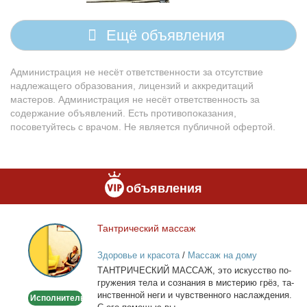
Ещё объявления
Администрация не несёт ответственности за отсутствие
надлежащего образования, лицензий и аккредитаций
мастеров. Администрация не несёт ответственность за
содержание объявлений. Есть противопоказания,
посоветуйтесь с врачом. Не является публичной офертой.
объявления
Тан­три­че­ский мас­саж
Тантрический
массаж
Здоровье и красота
/
Массаж на дому
ТАНТРИЧЕСКИЙ МАССАЖ, это ис­кус­ство по­
гру­же­ния те­ла и со­зна­ния в ми­сте­рию грёз, та­
ин­ствен­ной неги и чув­ствен­но­го на­сла­жде­ния.
Исполнитель