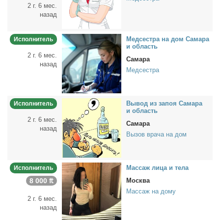
2 г. 6 мес.
назад
Мед­сест­ра на дом Са­ма­ра
Исполнитель
и об­ласть
2 г. 6 мес.
Самара
назад
Медсестра
Вы­вод из за­поя Са­ма­ра
Исполнитель
и об­ласть
2 г. 6 мес.
Самара
назад
Вызов врача на дом
Мас­саж ли­ца и те­ла
Исполнитель
8 000 ₶
Москва
Массаж на дому
2 г. 6 мес.
назад