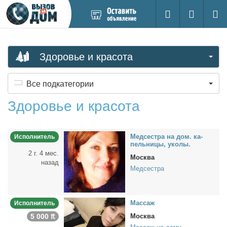
Добавить
Вход на са
Поиск
новое
объявление
Здоровье и красота
Все подкатегории
Здоровье и красота
Мед­сест­ра на дом. ка­
Исполнитель
пель­ни­цы, уко­лы.
2 г. 4 мес.
Москва
назад
Медсестра
Мас­саж
Исполнитель
5 000 ₶
Москва