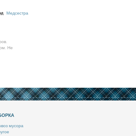
ад
Медсестра
ров.
ом. Не
БОРКА
­воз му­со­ра
у­гое