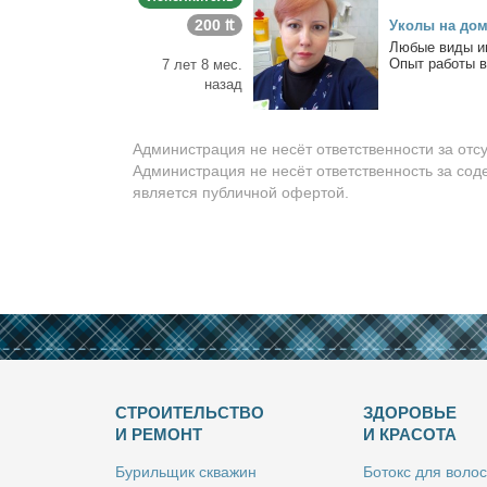
200 ₶
Уко­лы на до­м
Лю­бые ви­ды ин
Опыт ра­бо­ты в 
7 лет 8 мес.
назад
Администрация не несёт ответственности за отс
Администрация не несёт ответственность за сод
является публичной офертой.
СТРОИТЕЛЬСТВО
ЗДОРОВЬЕ
И РЕМОНТ
И КРАСОТА
Бу­риль­щик сква­жин
Бо­токс для во­лос