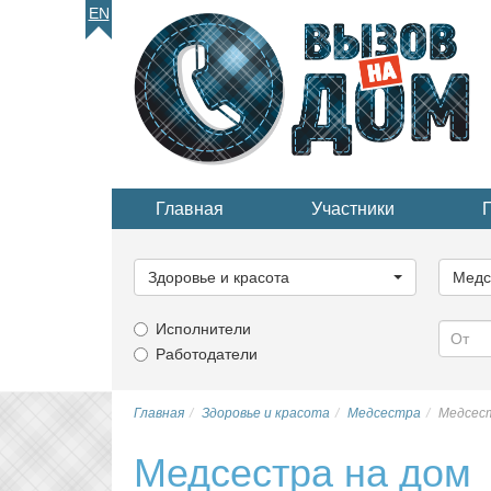
EN
Главная
Участники
Выберите
Выбер
категорию...
катего
Здоровье и красота
Медс
Исполнители
Работодатели
Главная
Здоровье и красота
Медсестра
Медсест
Медсестра на дом