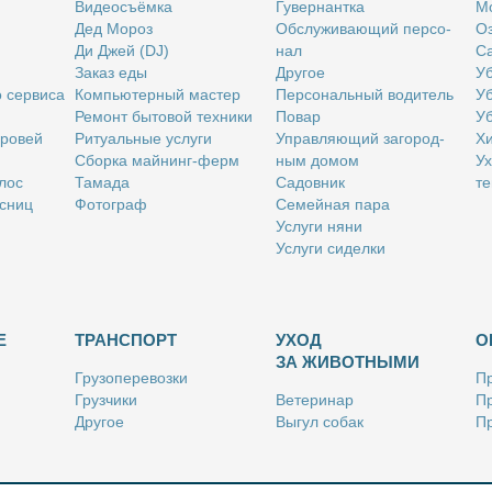
Ви­део­съём­ка
Гу­вер­нант­ка
Мо
Дед Мо­роз
Об­слу­жи­ва­ю­щий пер­со­
Оз
Ди Джей (DJ)
нал
Са
За­каз еды
Дру­гое
Уб
о сер­ви­са
Ком­пью­тер­ный ма­стер
Пер­со­наль­ный во­ди­тель
Уб
Ре­монт бы­то­вой тех­ни­ки
По­вар
Уб
бро­вей
Ри­ту­аль­ные услу­ги
Управ­ля­ю­щий за­го­род­
Хи
Сбор­ка май­нинг-ферм
ным до­мом
Ух
­лос
Та­ма­да
Са­дов­ник
те
с­ниц
Фо­то­граф
Се­мей­ная па­ра
Услу­ги ня­ни
Услу­ги си­дел­ки
Е
ТРАНСПОРТ
УХОД
О
ЗА ЖИВОТНЫМИ
Гру­зо­пе­ре­воз­ки
Пр
Груз­чи­ки
Ве­те­ри­нар
Пр
Дру­гое
Вы­гул со­бак
Пр
Ку­рьер
Дру­гое
Ре
Лич­ный во­ди­тель
Ки­но­лог
Так­си
Стриж­ка жи­вот­ных