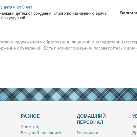
у де­тям от 0 лет
Волгогр
ъ­ек­ций де­тям от рож­де­ния, стро­го по на­зна­че­нию вра­ча.
про­це­дур­ной...
утствие надлежащего образования, лицензий и аккредитаций масте
ержание объявлений. Есть противопоказания, посоветуйтесь с врач
РАЗНОЕ
ДОМАШНИЙ
У
ПЕРСОНАЛ
Ани­ма­тор
Вы
Ве­ду­щий празд­ни­ка
Гор­нич­ная
Др