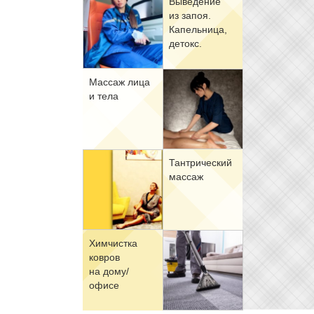
Вы­ве­де­ние
из за­поя.
Ка­пель­ни­ца,
де­токс.
Мас­саж ли­ца
и те­ла
Тан­три­че­ский
мас­саж
Хим­чист­ка
ков­ров
на до­му/
офи­се