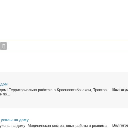
а дом
Волгогр
ом! Тер­ри­то­ри­аль­но ра­бо­таю в Крас­но­ок­тябрь­ском, Трак­тор­
 по...
и уко­лы на до­му
Волгогр
 уко­лы на до­му Ме­ди­цин­ская сест­ра, опыт ра­бо­ты в ре­ани­ма­