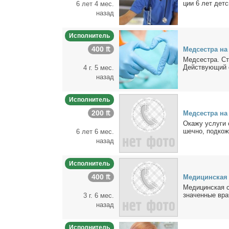
ции 6 лет дет­с
6 лет 4 мес.
назад
Исполнитель
400 ₶
Мед­сест­ра н
Мед­сест­ра. Ста
Дей­ству­ю­щий с
4 г. 5 мес.
назад
Исполнитель
200 ₶
Мед­сест­ра н
Ока­жу услу­ги 
шеч­но, под­кож­
6 лет 6 мес.
назад
Исполнитель
400 ₶
Ме­ди­цин­ская
Ме­ди­цин­ская 
зна­чен­ные вра
3 г. 6 мес.
назад
Исполнитель