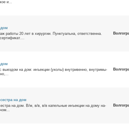
кое и...
а дом
Волгогр
ж ра­бо­ты 20 лет в хи­рур­гии. Пунк­ту­аль­на, от­вет­ствен­на.
ер­ти­фи­кат....
а дом
Волгогр
с вы­ез­дом на дом: инъ­ек­ции (уко­лы) внут­ри­вен­но, внут­ри­мы­
но,...
 сест­ра на дом
Волгогр
сест­ра на дом. В/м, в/в, в/в ка­пель­ные инъ­ек­ции на до­му на­
­чом...