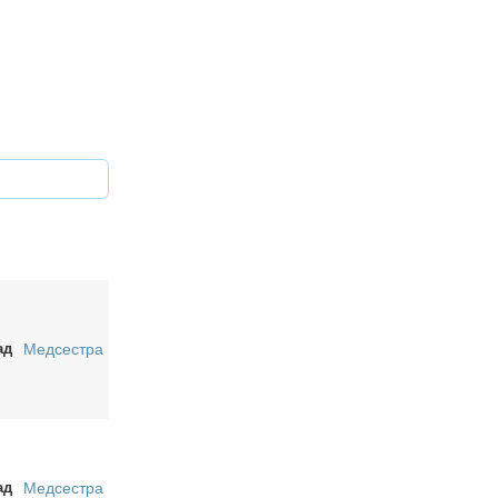
ад
Медсестра
ад
Медсестра