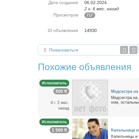
Дата создания
06.02.2024
2 г. 6 мес. назад
Просмотров
717
ID объявления
14930
Пожаловаться
Похожие объявления
Исполнитель
500 ₶
Мед­сест­ра н
Мед­сест­ра на д
ном, осталь­ные
4 г. 2 мес.
назад
Исполнитель
1 500 ₶
Ка­пель­ни­ца 
Ка­пель­ни­цы и