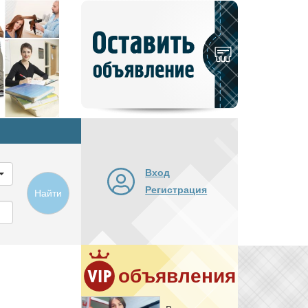
Добавить
новое
объявление
Вход
Регистрация
Найти
объявления