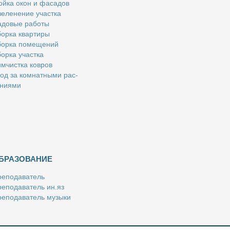
й­ка окон и фа­са­дов
е­ле­не­ние участ­ка
­до­вые ра­бо­ты
ор­ка квар­ти­ры
ор­ка по­ме­ще­ний
ор­ка участ­ка
м­чист­ка ков­ров
од за ком­нат­ны­ми рас­
­ни­я­ми
БРАЗОВАНИЕ
е­по­да­ва­тель
е­по­да­ва­тель ин.яз
е­по­да­ва­тель му­зы­ки
­пе­ти­тор