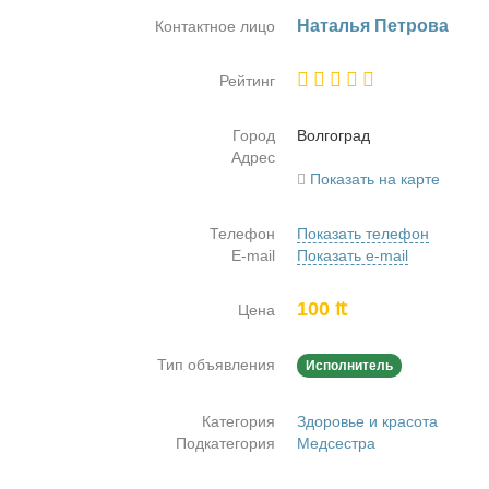
На­та­лья Пет­ро­ва
Контактное лицо
Рейтинг
Город
Вол­го­град
Адрес
Показать на карте
Телефон
Показать телефон
E-mail
Показать e-mail
100 ₶
Цена
Тип объявления
Исполнитель
Категория
Здоровье и красота
Подкатегория
Медсестра