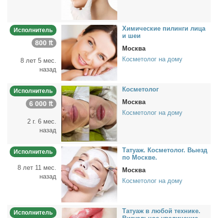
Хи­ми­че­ские пи­лин­ги ли­ца
Исполнитель
и шеи
800 ₶
Москва
Косметолог на дому
8 лет 5 мес.
назад
Кос­ме­то­лог
Исполнитель
Москва
6 000 ₶
Косметолог на дому
2 г. 6 мес.
назад
Та­ту­аж. Кос­ме­то­лог. Вы­езд
Исполнитель
по Москве.
8 лет 11 мес.
Москва
назад
Косметолог на дому
Та­ту­аж в лю­бой тех­ни­ке.
Исполнитель