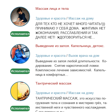
Мас­саж ли­ца и те­ла
Массаж
лица
Здоровье и красота
/
Массаж на дому
и
ДЛЯ ТЕХ КТО НЕ ХОЧЕТ МНОГО ЧИТАТЬ!)))
тела
ПРИНИМАЮ У СЕБЯ ДОМА. ❌ИНТИМА НЕТ
❌ОКОНЧАНИЯ, РАССЛАБЛЕНИЯ И ТАК
Исполнитель
ДАЛЕЕ НЕТ! ❌ДОГОВОРИТЬСЯ НЕ...
Вы­ве­де­ние из за­поя. Ка­пель­ни­ца, де­токс.
Выведение
из
Здоровье и красота
/
Вызов врача на дом
запоя.
Вы­ве­де­ние из за­поя лю­бой дли­тель­но­сти. Ко­
Капельница,
ди­ро­ва­ние. Сня­тие нар­ко­ти­че­ской лом­ки.
детокс.
Ком­плекс­ное ле­че­ние за­ви­си­мо­стей. Ка­пель­
Исполнитель
ни­ца в ком­форт­ных...
Тан­три­че­ский мас­саж
Тантрический
массаж
Здоровье и красота
/
Массаж на дому
ТАНТРИЧЕСКИЙ МАССАЖ, это ис­кус­ство по­
гру­же­ния те­ла и со­зна­ния в ми­сте­рию грёз, та­
ин­ствен­ной неги и чув­ствен­но­го на­сла­жде­ния.
Исполнитель
С его по­мо­щью вы...