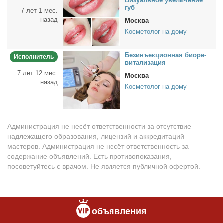
Ви­зу­аль­ное уве­ли­че­ние
губ
7 лет 1 мес.
назад
Москва
Косметолог на дому
Бе­з­инъ­ек­ци­он­ная био­ре­
Исполнитель
ви­та­ли­за­ция
7 лет 12 мес.
Москва
назад
Косметолог на дому
Администрация не несёт ответственности за отсутствие
надлежащего образования, лицензий и аккредитаций
мастеров. Администрация не несёт ответственность за
содержание объявлений. Есть противопоказания,
посоветуйтесь с врачом. Не является публичной офертой.
объявления