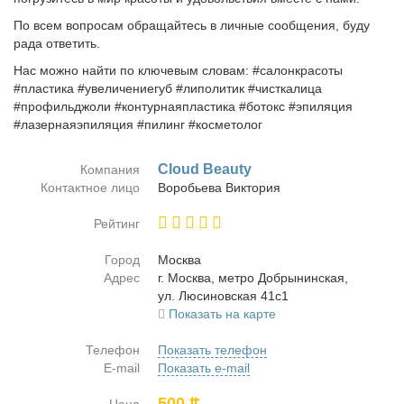
По всем вопросам обращайтесь в личные сообщения, буду
рада ответить.
Нас можно найти по ключевым словам: #салонкрасоты
#пластика #увеличениегуб #липолитик #чисткалица
#профильджоли #контурнаяпластика #ботокс #эпиляция
#лазернаяэпиляция #пилинг #косметолог
Cloud Beauty
Компания
Контактное лицо
Во­ро­бье­ва Вик­то­рия
Рейтинг
Город
Москва
Адрес
г. Москва, мет­ро Доб­ры­нин­ская,
ул. Лю­си­нов­ская 41с1
Показать на карте
Телефон
Показать телефон
E-mail
Показать e-mail
500 ₶