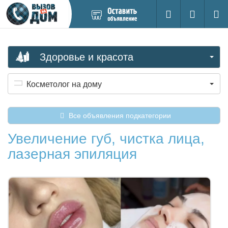
Добавить
Вход на са
Поиск
новое
объявление
Здоровье и красота
Косметолог на дому
Все объявления подкатегории
Увеличение губ, чистка лица,
лазерная эпиляция