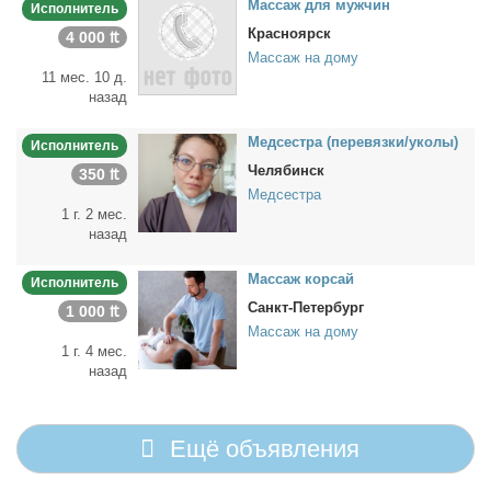
Мас­саж для муж­чин
Исполнитель
Красноярск
4 000 ₶
Массаж на дому
11 мес. 10 д.
назад
Мед­сест­ра (пе­ре­вяз­ки/уко­лы)
Исполнитель
Челябинск
350 ₶
Медсестра
1 г. 2 мес.
назад
Мас­саж кор­сай
Исполнитель
Санкт-Петербург
1 000 ₶
Массаж на дому
1 г. 4 мес.
назад
Ещё объявления