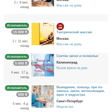
2 г. 9 мес.
Массаж на дому
назад
Исполнитель
15 000 ₶
Тан­три­че­ский мас­саж
Москва
2 г. 11 мес.
Массаж на дому
назад
Сня­тие за­поя и по­хме­лья
Исполнитель
Калининград
5 000 ₶
Вызов врача на дом
4 мес. 17 д.
назад
Вы­ве­де­ние, по­мощь при по­
Исполнитель
хме­лье, за­пое, ин­ток­си­ка­ции,
500 ₶
врач и мед­сест­ра
Санкт-Петербург
5 мес. 4 д.
Медсестра
назад