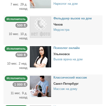
Нарколог на дом
7 мес. 29 д.
назад
Фельд­шер вы­зов на дом
Исполнитель
Чехов
500 ₶
Медсестра
10 мес. 10 д.
назад
Пси­хо­лог он­лайн
Исполнитель
Ульяновск
500 ₶
Вызов врача на дом
10 мес. 2 нед.
назад
Клас­си­че­ский мас­саж
Исполнитель
Санкт-Петербург
1 000 ₶
Массаж на дому
11 мес. 9 д.
назад