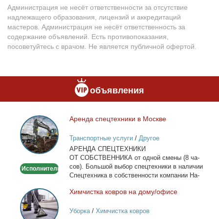
Администрация не несёт ответственности за отсутствие
надлежащего образования, лицензий и аккредитаций
мастеров. Администрация не несёт ответственность за
содержание объявлений. Есть противопоказания,
посоветуйтесь с врачом. Не является публичной офертой.
объявления
Арен­да спец­тех­ни­ки в Москве
Аренда
спецтехники
Транспортные услуги
/
Другое
в
АРЕНДА СПЕЦТЕХНИКИ
Москве
ОТ СОБСТВЕННИКА от од­ной сме­ны (8 ча­
сов). Боль­шой вы­бор спец­тех­ни­ки в на­ли­чии
Исполнитель
Спец­тех­ни­ка в соб­ствен­но­сти ком­па­нии На­
лич­ный...
Хим­чист­ка ков­ров на до­му/офи­се
Химчистка
ковров
Уборка
/
Химчистка ковров
на