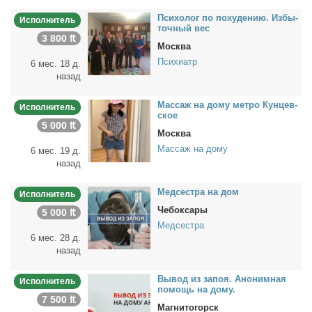
Пси­хо­лог по по­ху­де­нию. Из­бы­
Исполнитель
точ­ный вес
3 800 ₶
Москва
Психиатр
6 мес. 18 д.
назад
Мас­саж на до­му мет­ро Кун­цев­
Исполнитель
ское
5 000 ₶
Москва
Массаж на дому
6 мес. 19 д.
назад
Мед­сест­ра на дом
Исполнитель
Чебоксары
5 000 ₶
Медсестра
6 мес. 28 д.
назад
Вы­вод из за­поя. Ано­ним­ная
Исполнитель
по­мощь на до­му.
7 500 ₶
Магнитогорск