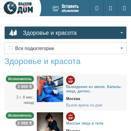
Добавить
Вход на са
Поиск
новое
объявление
Здоровье и красота
Все подкатегории
Здоровье и красота
Исполнитель
3 000 ₶
Вы­ве­де­ние из за­поя. Ка­пель­
ни­ца, де­токс.
2 г. 8 мес.
Москва
назад
Вызов врача на дом
Исполнитель
2 000 ₶
Мас­саж ли­ца и те­ла
Москва