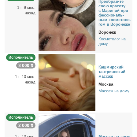
Пре­об­ра­зи­те
свою кра­со­ту
1 г. 9 мес.
с Ма­ри­ной про­
назад
фес­сио­наль­
ным кос­ме­то­ло­
гом в Во­ро­не­же
Воронеж
Косметолог на
дому
Исполнитель
8 000 ₶
Каш­мир­ский
тан­три­че­ский
мас­саж
1 г. 10 мес.
назад
Москва
Массаж на дому
Исполнитель
2 000 ₶
1 г. 10 мес.
Мас­саж на до­му