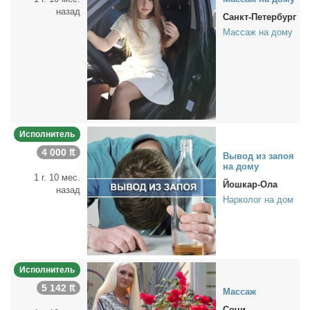
назад
Санкт-Петербург
Массаж на дому
Исполнитель
4 000 ₶
Вы­вод из за­поя
на до­му
1 г. 10 мес.
Йошкар-Ола
назад
Нарколог на дом
Исполнитель
5 142 ₶
Мас­саж
Сочи