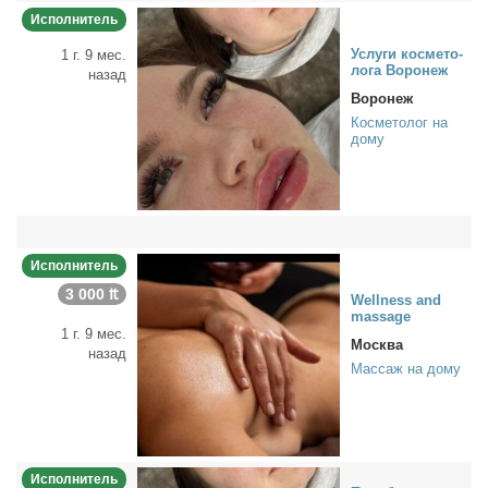
Исполнитель
Услу­ги кос­ме­то­
1 г. 9 мес.
ло­га Во­ро­неж
назад
Воронеж
Косметолог на
дому
Исполнитель
3 000 ₶
Wellness and
massage
1 г. 9 мес.
Москва
назад
Массаж на дому
Исполнитель