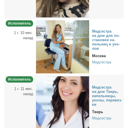
Исполнитель
Мед­сест­ра
1 г. 10 мес.
на дом для по­
назад
ста­нов­ки ка­
пель­ниц и уко­
лов
Москва
Медсестра
Исполнитель
Мед­сест­ра
1 г. 11 мес.
на дом Тверь,
назад
ка­пель­ни­цы,
уко­лы, пе­ре­вяз­
ки
Тверь
Медсестра