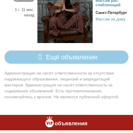
Мас­саж рас­
слаб­ля­ю­щий
1 г. 11 мес.
Санкт-Петербург
назад
Массаж на дому
Ещё объявления
Администрация не несёт ответственности за отсутствие
надлежащего образования, лицензий и аккредитаций
мастеров. Администрация не несёт ответственность за
содержание объявлений. Есть противопоказания,
посоветуйтесь с врачом. Не является публичной офертой.
объявления