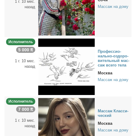
1 г. 10 мес.
Массаж на дому
назад
Исполнитель
5 000 ₶
Про­фес­сио­
наль­но-оздо­ро­
ви­тель­ный мас­
1 г. 10 мес.
саж все­го те­ла
назад
Москва
Массаж на дому
Исполнитель
7 000 ₶
Мас­саж Клас­си­
че­ский
1 г. 10 мес.
Москва
назад
Массаж на дому