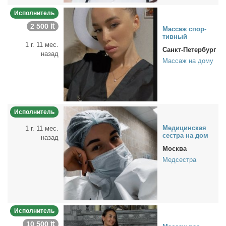
Исполнитель
2 500 ₶
Мас­саж спор­
тив­ный
1 г. 11 мес.
Санкт-Петербург
назад
Массаж на дому
Исполнитель
Ме­ди­цин­ская
1 г. 11 мес.
сест­ра на дом
назад
Москва
Медсестра
Исполнитель
10 500 ₶