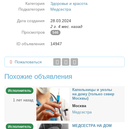
Категория
Здоровье и красота
Подкатегория
Медсестра
Дата создания
28.03.2024
2 г. 4 мес. назад
Просмотров
546
ID объявления
14947
Пожаловаться
Похожие объявления
Ка­пель­ни­цы и уко­лы
Исполнитель
на до­му (толь­ко се­вер
Моск­вы)
1 лет назад
Москва
Медсестра
МЕДСЕСТРА НА ДОМ
Исполнитель