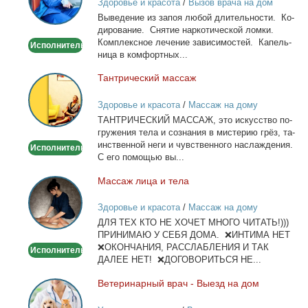
Здоровье и красота
/
Вызов врача на дом
запоя.
Вы­ве­де­ние из за­поя лю­бой дли­тель­но­сти. Ко­
Капельница,
ди­ро­ва­ние. Сня­тие нар­ко­ти­че­ской лом­ки.
детокс.
Ком­плекс­ное ле­че­ние за­ви­си­мо­стей. Ка­пель­
Исполнитель
ни­ца в ком­форт­ных...
Тан­три­че­ский мас­саж
Тантрический
массаж
Здоровье и красота
/
Массаж на дому
ТАНТРИЧЕСКИЙ МАССАЖ, это ис­кус­ство по­
гру­же­ния те­ла и со­зна­ния в ми­сте­рию грёз, та­
ин­ствен­ной неги и чув­ствен­но­го на­сла­жде­ния.
Исполнитель
С его по­мо­щью вы...
Мас­саж ли­ца и те­ла
Массаж
лица
Здоровье и красота
/
Массаж на дому
и
ДЛЯ ТЕХ КТО НЕ ХОЧЕТ МНОГО ЧИТАТЬ!)))
тела
ПРИНИМАЮ У СЕБЯ ДОМА. ❌ИНТИМА НЕТ
❌ОКОНЧАНИЯ, РАССЛАБЛЕНИЯ И ТАК
Исполнитель
ДАЛЕЕ НЕТ! ❌ДОГОВОРИТЬСЯ НЕ...
Ве­те­ри­нар­ный врач - Вы­езд на дом
Ветеринарный
врач