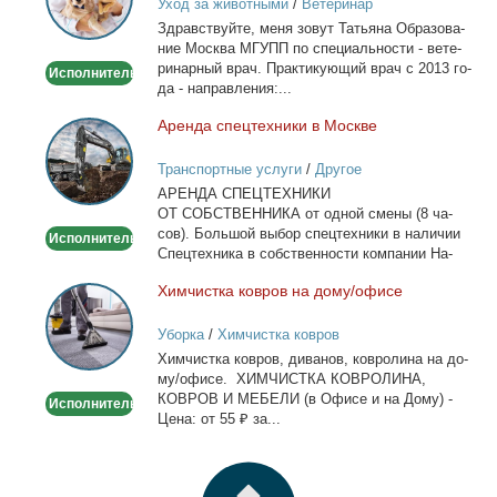
Уход за животными
/
Ветеринар
-
Здрав­ствуй­те, ме­ня зо­вут Та­тья­на Об­ра­зо­ва­
Выезд
ние Москва МГУПП по спе­ци­аль­но­сти - ве­те­
на
ри­нар­ный врач. Прак­ти­ку­ю­щий врач с 2013 го­
Исполнитель
дом
да - на­прав­ле­ния:...
Арен­да спец­тех­ни­ки в Москве
Аренда
спецтехники
Транспортные услуги
/
Другое
в
АРЕНДА СПЕЦТЕХНИКИ
Москве
ОТ СОБСТВЕННИКА от од­ной сме­ны (8 ча­
сов). Боль­шой вы­бор спец­тех­ни­ки в на­ли­чии
Исполнитель
Спец­тех­ни­ка в соб­ствен­но­сти ком­па­нии На­
лич­ный...
Хим­чист­ка ков­ров на до­му/офи­се
Химчистка
ковров
Уборка
/
Химчистка ковров
на
Хим­чист­ка ков­ров, ди­ва­нов, ков­ро­ли­на на до­
дому/
му/офи­се. ХИМЧИСТКА КОВРОЛИНА,
офисе
КОВРОВ И МЕБЕЛИ (в Офи­се и на До­му) -
Исполнитель
Це­на: от 55 ₽ за...