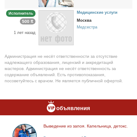
Ме­ди­цин­ские услу­ги
Исполнитель
Москва
500 ₶
Медсестра
1 лет назад
Администрация не несёт ответственности за отсутствие
надлежащего образования, лицензий и аккредитаций
мастеров. Администрация не несёт ответственность за
содержание объявлений. Есть противопоказания,
посоветуйтесь с врачом. Не является публичной офертой.
объявления
Вы­ве­де­ние из за­поя. Ка­пель­ни­ца, де­токс.
Выведение
из