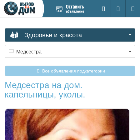
Добавить
Вход на са
Поиск
новое
объявление
Здоровье и красота
Медсестра
Все объявления подкатегории
Медсестра на дом.
капельницы, уколы.