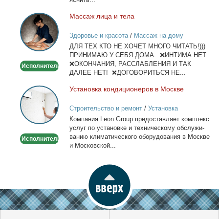
WhatsApp
Мас­саж ли­ца и те­ла
Массаж
лица
Здоровье и красота
/
Массаж на дому
и
ДЛЯ ТЕХ КТО НЕ ХОЧЕТ МНОГО ЧИТАТЬ!)))
тела
ПРИНИМАЮ У СЕБЯ ДОМА. ❌ИНТИМА НЕТ
❌ОКОНЧАНИЯ, РАССЛАБЛЕНИЯ И ТАК
Исполнитель
ДАЛЕЕ НЕТ! ❌ДОГОВОРИТЬСЯ НЕ...
Уста­нов­ка кон­ди­ци­о­не­ров в Москве
Установка
кондиционеров
Строительство и ремонт
/
Установка
в
кондиционеров
Ком­па­ния Leon Group предо­став­ля­ет ком­плекс
Москве
услуг по уста­нов­ке и тех­ни­че­ско­му об­слу­жи­
ва­нию кли­ма­ти­че­ско­го обо­ру­до­ва­ния в Москве
Исполнитель
и Мос­ков­ской...