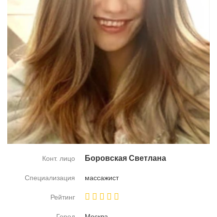
Бо­ров­ская Свет­ла­на
Конт. лицо
Специализация
мас­са­жист
Рейтинг
Город
Москва