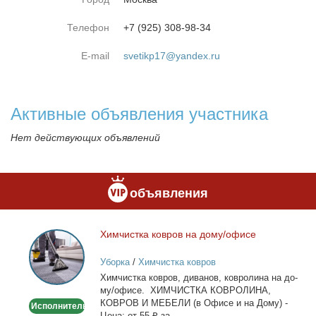
Телефон
+7 (925) 308-98-34
E-mail
svetikp17@yandex.ru
Активные объявления участника
Нет действующих объявлений
объявления
Хим­чист­ка ков­ров на до­му/офи­се
Химчистка
ковров
Уборка
/
Химчистка ковров
на
Хим­чист­ка ков­ров, ди­ва­нов, ков­ро­ли­на на до­
дому/
му/офи­се. ХИМЧИСТКА КОВРОЛИНА,
офисе
КОВРОВ И МЕБЕЛИ (в Офи­се и на До­му) -
Исполнитель
Це­на: от 55 ₽ за...