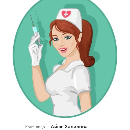
Ай­ше Ха­ли­ло­ва
Конт. лицо