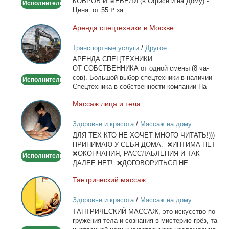
КОВРОВ И МЕБЕЛИ (в Офи­се и на До­му) -
Исполнитель
Це­на: от 55 ₽ за...
Арен­да спец­тех­ни­ки в Москве
Аренда
спецтехники
Транспортные услуги
/
Другое
в
АРЕНДА СПЕЦТЕХНИКИ
Москве
ОТ СОБСТВЕННИКА от од­ной сме­ны (8 ча­
сов). Боль­шой вы­бор спец­тех­ни­ки в на­ли­чии
Исполнитель
Спец­тех­ни­ка в соб­ствен­но­сти ком­па­нии На­
лич­ный...
Мас­саж ли­ца и те­ла
Массаж
лица
Здоровье и красота
/
Массаж на дому
и
ДЛЯ ТЕХ КТО НЕ ХОЧЕТ МНОГО ЧИТАТЬ!)))
тела
ПРИНИМАЮ У СЕБЯ ДОМА. ❌ИНТИМА НЕТ
❌ОКОНЧАНИЯ, РАССЛАБЛЕНИЯ И ТАК
Исполнитель
ДАЛЕЕ НЕТ! ❌ДОГОВОРИТЬСЯ НЕ...
Тан­три­че­ский мас­саж
Тантрический
массаж
Здоровье и красота
/
Массаж на дому
ТАНТРИЧЕСКИЙ МАССАЖ, это ис­кус­ство по­
гру­же­ния те­ла и со­зна­ния в ми­сте­рию грёз, та­