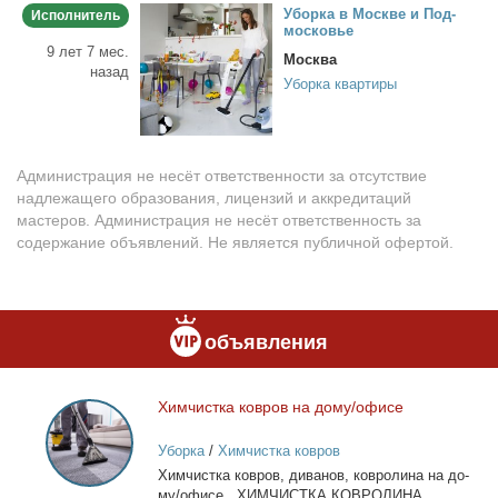
Убор­ка в Москве и Под­
Исполнитель
мос­ко­вье
9 лет 7 мес.
Москва
назад
Уборка квартиры
Администрация не несёт ответственности за отсутствие
надлежащего образования, лицензий и аккредитаций
мастеров. Администрация не несёт ответственность за
содержание объявлений. Не является публичной офертой.
объявления
Хим­чист­ка ков­ров на до­му/офи­се
Химчистка
ковров
Уборка
/
Химчистка ковров
на
Хим­чист­ка ков­ров, ди­ва­нов, ков­ро­ли­на на до­
дому/
му/офи­се. ХИМЧИСТКА КОВРОЛИНА,