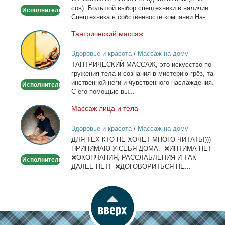
сов). Боль­шой вы­бор спец­тех­ни­ки в на­ли­чии
Исполнитель
Спец­тех­ни­ка в соб­ствен­но­сти ком­па­нии На­
лич­ный...
Тан­три­че­ский мас­саж
Тантрический
массаж
Здоровье и красота
/
Массаж на дому
ТАНТРИЧЕСКИЙ МАССАЖ, это ис­кус­ство по­
гру­же­ния те­ла и со­зна­ния в ми­сте­рию грёз, та­
ин­ствен­ной неги и чув­ствен­но­го на­сла­жде­ния.
Исполнитель
С его по­мо­щью вы...
Мас­саж ли­ца и те­ла
Массаж
лица
Здоровье и красота
/
Массаж на дому
и
ДЛЯ ТЕХ КТО НЕ ХОЧЕТ МНОГО ЧИТАТЬ!)))
тела
ПРИНИМАЮ У СЕБЯ ДОМА. ❌ИНТИМА НЕТ
❌ОКОНЧАНИЯ, РАССЛАБЛЕНИЯ И ТАК
Исполнитель
ДАЛЕЕ НЕТ! ❌ДОГОВОРИТЬСЯ НЕ...