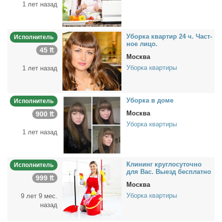
1 лет назад
Убор­ка квар­тир 24 ч. Част­
Исполнитель
ное ли­цо.
45 ₶
Москва
Уборка квартиры
1 лет назад
Убор­ка в до­ме
Исполнитель
Москва
900 ₶
Уборка квартиры
1 лет назад
Кли­нинг круг­ло­су­точ­но
Исполнитель
для Вас. Вы­езд бес­плат­но
999 ₶
Москва
Уборка квартиры
9 лет 9 мес.
назад