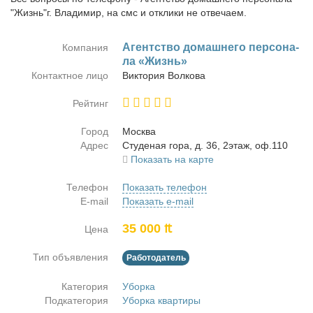
"Жизнь"г. Владимир, на смс и отклики не отвечаем.
Агент­ство до­маш­не­го пер­со­на­
Компания
ла «Жизнь»
Контактное лицо
Вик­то­рия Вол­ко­ва
Рейтинг
Город
Москва
Адрес
Сту­де­ная го­ра, д. 36, 2этаж, оф.110
Показать на карте
Телефон
Показать телефон
E-mail
Показать e-mail
35 000 ₶
Цена
Тип объявления
Работодатель
Категория
Уборка
Подкатегория
Уборка квартиры