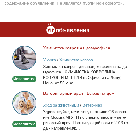
содержание объявлений. Не является публичной офертой.
объявления
Хим­чист­ка ков­ров на до­му/офи­се
Химчистка
ковров
Уборка
/
Химчистка ковров
на
Хим­чист­ка ков­ров, ди­ва­нов, ков­ро­ли­на на до­
дому/
му/офи­се. ХИМЧИСТКА КОВРОЛИНА,
офисе
КОВРОВ И МЕБЕЛИ (в Офи­се и на До­му) -
Исполнитель
Це­на: от 55 ₽ за...
Ве­те­ри­нар­ный врач - Вы­езд на дом
Ветеринарный
врач
Уход за животными
/
Ветеринар
-
Здрав­ствуй­те, ме­ня зо­вут Та­тья­на Об­ра­зо­ва­
Выезд
ние Москва МГУПП по спе­ци­аль­но­сти - ве­те­
на
ри­нар­ный врач. Прак­ти­ку­ю­щий врач с 2013 го­
Исполнитель
дом
да - на­прав­ле­ния:...