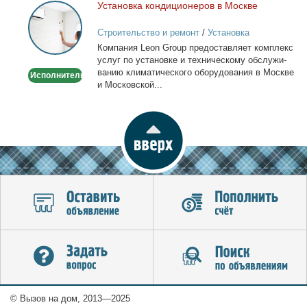
Уста­нов­ка кон­ди­ци­о­не­ров в Москве
Установка
кондиционеров
Строительство и ремонт
/
Установка
в
кондиционеров
Ком­па­ния Leon Group предо­став­ля­ет ком­плекс
Москве
услуг по уста­нов­ке и тех­ни­че­ско­му об­слу­жи­
ва­нию кли­ма­ти­че­ско­го обо­ру­до­ва­ния в Москве
Исполнитель
и Мос­ков­ской...
© Вызов на дом, 2013—2025