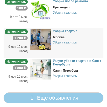
Убор­ка по­сле ре­мон­та
Исполнитель
Краснодар
100 ₶
Уборка квартиры
9 лет 9 мес.
назад
Убор­ка квар­тир
Исполнитель
Москва
1 200 ₶
Уборка квартиры
9 лет 10 мес.
назад
Услу­ги убор­ки квар­тир в Санкт-
Исполнитель
Пе­тер­бур­ге
1 800 ₶
Санкт-Петербург
Уборка квартиры
9 лет 10 мес.
назад
Ещё объявления