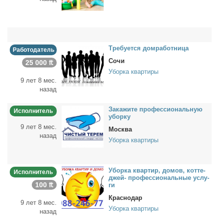
Тре­бу­ет­ся дом­ра­бот­ни­ца
Работодатель
Сочи
25 000 ₶
Уборка квартиры
9 лет 8 мес.
назад
За­ка­жи­те про­фес­сио­наль­ную
Исполнитель
убор­ку
9 лет 8 мес.
Москва
назад
Уборка квартиры
Убор­ка квар­тир, до­мов, кот­те­
Исполнитель
джей- про­фес­сио­наль­ные услу­
100 ₶
ги
Краснодар
9 лет 8 мес.
Уборка квартиры
назад