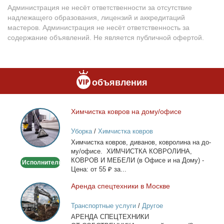
Администрация не несёт ответственности за отсутствие
надлежащего образования, лицензий и аккредитаций
мастеров. Администрация не несёт ответственность за
содержание объявлений. Не является публичной офертой.
объявления
Хим­чист­ка ков­ров на до­му/офи­се
Химчистка
ковров
Уборка
/
Химчистка ковров
на
Хим­чист­ка ков­ров, ди­ва­нов, ков­ро­ли­на на до­
дому/
му/офи­се. ХИМЧИСТКА КОВРОЛИНА,
офисе
КОВРОВ И МЕБЕЛИ (в Офи­се и на До­му) -
Исполнитель
Це­на: от 55 ₽ за...
Арен­да спец­тех­ни­ки в Москве
Аренда
спецтехники
Транспортные услуги
/
Другое
в
АРЕНДА СПЕЦТЕХНИКИ
Москве