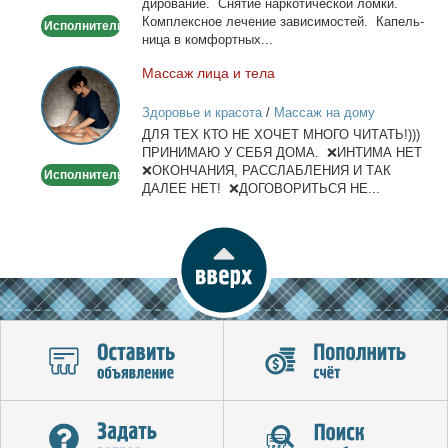
ди­ро­ва­ние. Сня­тие нар­ко­ти­че­ской лом­ки.
детокс.
Ком­плекс­ное ле­че­ние за­ви­си­мо­стей. Ка­пель­
Исполнитель
ни­ца в ком­форт­ных...
Мас­саж ли­ца и те­ла
Массаж
лица
Здоровье и красота
/
Массаж на дому
и
ДЛЯ ТЕХ КТО НЕ ХОЧЕТ МНОГО ЧИТАТЬ!)))
тела
ПРИНИМАЮ У СЕБЯ ДОМА. ❌ИНТИМА НЕТ
❌ОКОНЧАНИЯ, РАССЛАБЛЕНИЯ И ТАК
Исполнитель
ДАЛЕЕ НЕТ! ❌ДОГОВОРИТЬСЯ НЕ...