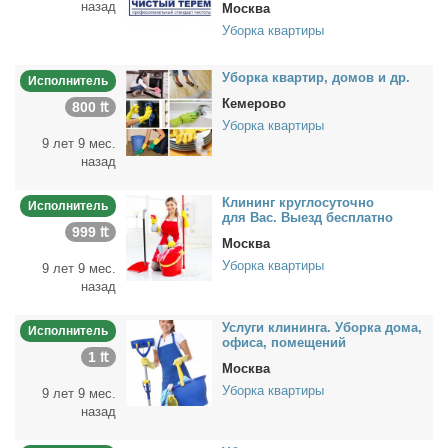
назад
Москва
Уборка квартиры
Убор­ка квар­тир, до­мов и др.
Исполнитель
Кемерово
800 ₶
Уборка квартиры
9 лет 9 мес.
назад
Кли­нинг круг­ло­су­точ­но
Исполнитель
для Вас. Вы­езд бес­плат­но
999 ₶
Москва
Уборка квартиры
9 лет 9 мес.
назад
Услу­ги кли­нин­га. Убор­ка до­ма,
Исполнитель
офи­са, по­ме­ще­ний
1 ₶
Москва
Уборка квартиры
9 лет 9 мес.
назад