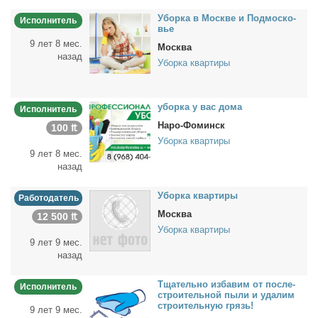
Убор­ка в Москве и Под­мос­ко­
Исполнитель
вье
9 лет 8 мес.
Москва
назад
Уборка квартиры
убор­ка у вас до­ма
Исполнитель
Наро-Фоминск
100 ₶
Уборка квартиры
9 лет 8 мес.
назад
Убор­ка квар­ти­ры
Работодатель
Москва
12 500 ₶
Уборка квартиры
9 лет 9 мес.
назад
Тща­тель­но из­ба­вим от по­сле­
Исполнитель
стро­и­тель­ной пы­ли и уда­лим
стро­и­тель­ную грязь!
9 лет 9 мес.