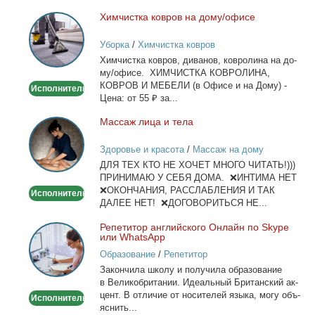
Хим­чист­ка ков­ров на до­му/офи­се
Химчистка
ковров
Уборка
/
Химчистка ковров
на
Хим­чист­ка ков­ров, ди­ва­нов, ков­ро­ли­на на до­
дому/
му/офи­се. ХИМЧИСТКА КОВРОЛИНА,
офисе
КОВРОВ И МЕБЕЛИ (в Офи­се и на До­му) -
Исполнитель
Це­на: от 55 ₽ за...
Мас­саж ли­ца и те­ла
Массаж
лица
Здоровье и красота
/
Массаж на дому
и
ДЛЯ ТЕХ КТО НЕ ХОЧЕТ МНОГО ЧИТАТЬ!)))
тела
ПРИНИМАЮ У СЕБЯ ДОМА. ❌ИНТИМА НЕТ
❌ОКОНЧАНИЯ, РАССЛАБЛЕНИЯ И ТАК
Исполнитель
ДАЛЕЕ НЕТ! ❌ДОГОВОРИТЬСЯ НЕ...
Ре­пе­ти­тор ан­глий­ско­го Он­лайн по Skype
Репетитор
или WhatsApp
английского
Образование
/
Репетитор
Онлайн
За­кон­чи­ла шко­лу и по­лу­чи­ла об­ра­зо­ва­ние
по
в Ве­ли­ко­бри­та­нии. Иде­аль­ный Бри­тан­ский ак­
Skype
цент. В от­ли­чие от но­си­те­лей язы­ка, мо­гу объ­
Исполнитель
или
яс­нить...
WhatsApp