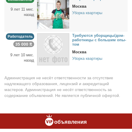
Москва
9 лет 11 мес.
Уборка квартиры
назад
Тре­бу­ют­ся убор­щи­цы/дом­
Работодатель
ра­бот­ни­цы с боль­шим опы­
35 000 ₶
том
Москва
9 лет 10 мес.
Уборка квартиры
назад
Администрация не несёт ответственности за отсутствие
надлежащего образования, лицензий и аккредитаций
мастеров. Администрация не несёт ответственность за
содержание объявлений. Не является публичной офертой.
объявления