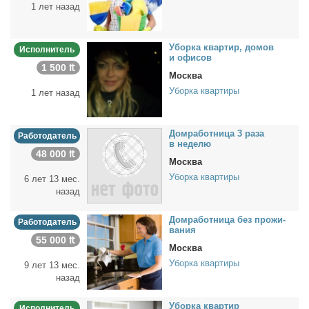
1 лет назад
Убор­ка квар­тир, до­мов
Исполнитель
и офи­сов
1 500 ₶
Москва
Уборка квартиры
1 лет назад
Дом­ра­бот­ни­ца 3 ра­за
Работодатель
в неде­лю
48 000 ₶
Москва
Уборка квартиры
6 лет 13 мес.
назад
Дом­ра­бот­ни­ца без про­жи­
Работодатель
ва­ния
55 000 ₶
Москва
Уборка квартиры
9 лет 13 мес.
назад
Убор­ка квар­тир
Исполнитель