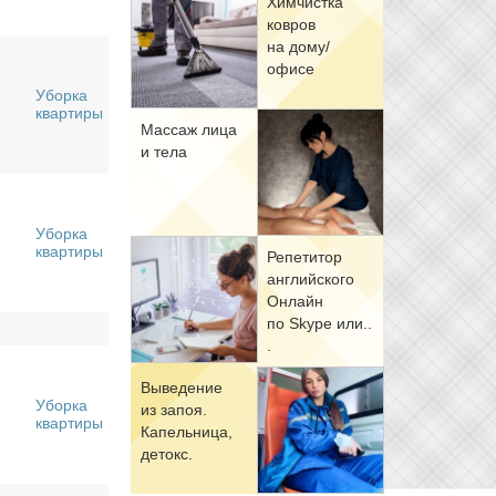
Хим­чист­ка
ков­ров
на до­му/
офи­се
Уборка
квартиры
Мас­саж ли­ца
и те­ла
Уборка
квартиры
Ре­пе­ти­тор
ан­глий­ско­го
Он­лайн
по Skype или..
.
Вы­ве­де­ние
Уборка
из за­поя.
квартиры
Ка­пель­ни­ца,
де­токс.