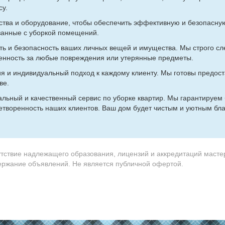
су.
тва и обо­ру­до­ва­ние, чтобы обес­пе­чить эф­фек­тив­ную и без­опас­ную
зан­ные с убор­кой по­ме­ще­ний.
ность и без­опас­ность ва­ших лич­ных ве­щей и иму­ще­ства. Мы стро­го сл
ен­ность за лю­бые по­вре­жде­ния или уте­рян­ные пред­ме­ты.
ия и ин­ди­ви­ду­аль­ный под­ход к каж­до­му кли­ен­ту. Мы го­то­вы предо­с
­ве.
аль­ный и ка­че­ствен­ный сер­вис по убор­ке квар­тир. Мы га­ран­ти­ру­ем
е­тво­рен­ность на­ших кли­ен­тов. Ваш дом бу­дет чи­стым и уют­ным бла­
утствие надлежащего образования, лицензий и аккредитаций масте
держание объявлений. Не является публичной офертой.