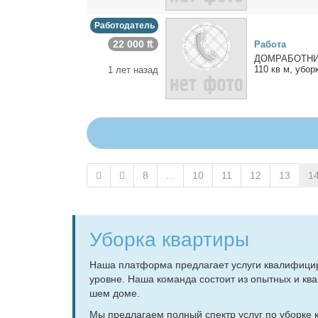
Работодатель
22 000 ₶
Ра­бо­та
ДОМРАБОТНИЦА 2
110 кв м, убор­к
1 лет назад
8
...
10
11
12
13
1
Уборка квартиры
На­ша плат­фор­ма пред­ла­га­ет услу­ги ква­ли­фи­ци
уровне. На­ша ко­ман­да со­сто­ит из опыт­ных и ква­ли
шем до­ме.
Мы пред­ла­га­ем пол­ный спектр услуг по убор­ке кв