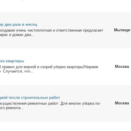
ир два ра­за в ме­сяц
Мытищи
л­да­вии очень чи­сто­плот­ная и от­вет­ствен­ная пред­ла­га­ет
и­рах и до­мах два...
ка квар­ти­ры
Москва
0 пра­вил для вер­ной и ско­рой убор­ке квартирыУбираем
 Слу­ча­ет­ся, что...
­джей по­сле стро­и­тель­ных ра­бот
Москва
осу­ществ­ле­ния ре­монт­ных ра­бот Для мно­гих убор­ка по­
­го ре­мон­та...