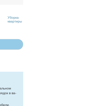
Уборка
квартиры
наль­ном
ря­док в ва­
­бе­ли,