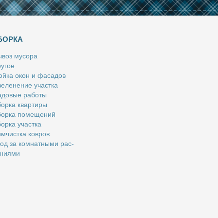
БОРКА
­воз му­со­ра
у­гое
й­ка окон и фа­са­дов
е­ле­не­ние участ­ка
­до­вые ра­бо­ты
ор­ка квар­ти­ры
ор­ка по­ме­ще­ний
ор­ка участ­ка
м­чист­ка ков­ров
од за ком­нат­ны­ми рас­
­ни­я­ми