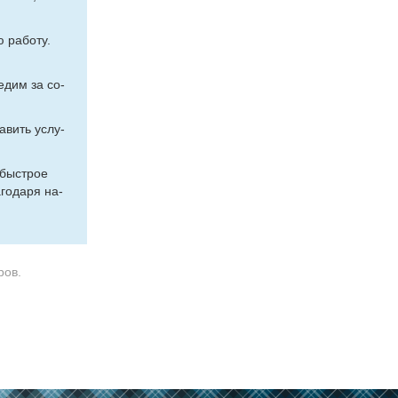
 ра­бо­ту.
е­дим за со­
та­вить услу­
 быст­рое
го­да­ря на­
ров.