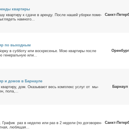
рен­ды квар­ти­ры
Санкт-Петер
­шу квар­ти­ру к сда­че в арен­ду. По­сле на­шей убор­ки по­ме­
­гля­деть на­мно­го...
тир по вы­ход­ным
Оренбург
бор­ку в суб­бо­ту или вос­кре­се­нье. Мою квар­ти­ры по­сле
ю ге­не­раль­ную или...
ир и до­мов в Бар­нау­ле
Барнаул
 квар­ти­ру, дом. Ока­зы­ва­ют весь ком­плекс услуг от мы­
н, по­ла,...
Санкт-Петер
 Гра­фик раз в неде­лю или раз в 2 неде­ли (по до­го­во­рен­
ат­ная, лю­бя­щая...