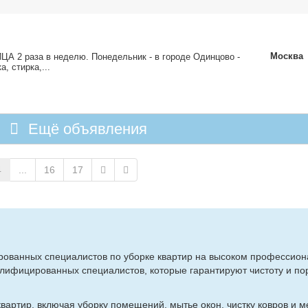
Москва
 ра­за в неде­лю. По­не­дель­ник - в го­ро­де Один­цо­во -
а, стир­ка,...
Ещё объявления
4
...
16
17
­ро­ван­ных спе­ци­а­ли­стов по убор­ке квар­тир на вы­со­ком про­фес­сио­
­фи­ци­ро­ван­ных спе­ци­а­ли­стов, ко­то­рые га­ран­ти­ру­ют чи­сто­ту и по­
ар­тир, вклю­чая убор­ку по­ме­ще­ний, мы­тье окон, чист­ку ков­ров и ме