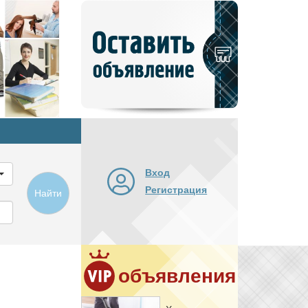
Добавить
новое
объявление
Вход
Регистрация
Найти
объявления