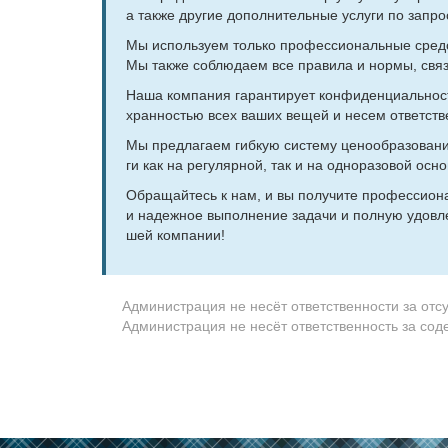
а так­же дру­гие до­пол­ни­тель­ные услу­ги по за­про­
Мы ис­поль­зу­ем толь­ко про­фес­сио­наль­ные сред­с
Мы так­же со­блю­да­ем все пра­ви­ла и нор­мы, свя­
На­ша ком­па­ния га­ран­ти­ру­ет кон­фи­ден­ци­аль­
хран­но­стью всех ва­ших ве­щей и несем от­вет­ств
Мы пред­ла­га­ем гиб­кую си­сте­му це­но­об­ра­зо­ва­н
ги как на ре­гу­ляр­ной, так и на од­но­ра­зо­вой ос­но
Об­ра­щай­тесь к нам, и вы по­лу­чи­те про­фес­сио­н
и на­деж­ное вы­пол­не­ние за­да­чи и пол­ную удо­вл
шей ком­па­нии!
Администрация не несёт ответственности за отс
Администрация не несёт ответственность за со