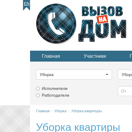
EN
Главная
Участники
Выберите
Выбер
категорию...
катего
Уборка
Убор
Исполнители
Работодатели
Главная
Уборка
Уборка квартиры
Уборка квартиры