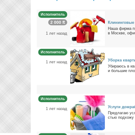
Исполнитель
2 000 ₶
Кли­нин­го­вые
На­ша фир­ма пр
в Москве, офис­
1 лет назад
Исполнитель
Убор­ка квар­
1 лет назад
Уби­ра­юсь в кв
и боль­шие пло­
Исполнитель
Услу­ги дом­ра­
1 лет назад
Пред­ла­гаю усл
стью под­хо­жу к