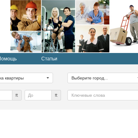
Помощь
Статьи
ите
Выберите
рию...
город...
ка квартиры
Выберите город...
Ключевые
₶
₶
слова