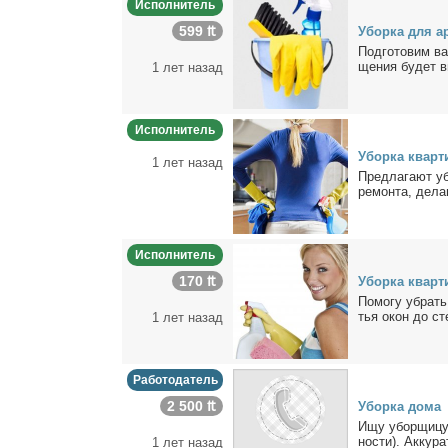
Исполнитель
599 ₶
Убор­ка для а
Под­го­то­вим ва
ще­ния бу­дет вы
1 лет назад
Исполнитель
Убор­ка квар­
1 лет назад
Пред­ла­га­ют у
ре­мон­та, де­ла
Исполнитель
170 ₶
Убор­ка квар­т
По­мо­гу убрать
тья окон до сте
1 лет назад
Работодатель
2 500 ₶
Убор­ка до­ма
Ищу убор­щи­цу.
но­сти). Ак­ку­р
1 лет назад