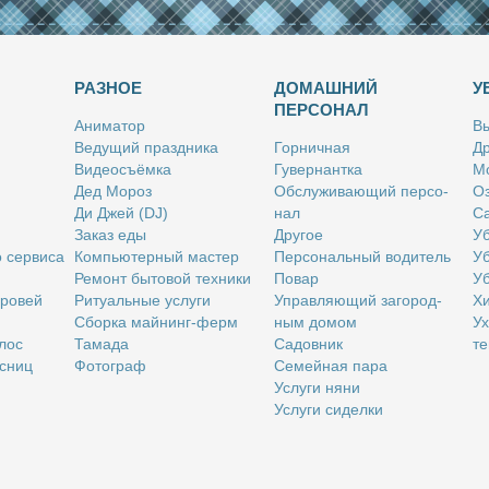
РАЗНОЕ
ДОМАШНИЙ
У
ПЕРСОНАЛ
Ани­ма­тор
Вы
Ве­ду­щий празд­ни­ка
Гор­нич­ная
Др
Ви­део­съём­ка
Гу­вер­нант­ка
Мо
Дед Мо­роз
Об­слу­жи­ва­ю­щий пер­со­
Оз
Ди Джей (DJ)
нал
Са
За­каз еды
Дру­гое
Уб
о сер­ви­са
Ком­пью­тер­ный ма­стер
Пер­со­наль­ный во­ди­тель
Уб
Ре­монт бы­то­вой тех­ни­ки
По­вар
Уб
бро­вей
Ри­ту­аль­ные услу­ги
Управ­ля­ю­щий за­го­род­
Хи
Сбор­ка май­нинг-ферм
ным до­мом
Ух
­лос
Та­ма­да
Са­дов­ник
те
с­ниц
Фо­то­граф
Се­мей­ная па­ра
Услу­ги ня­ни
Услу­ги си­дел­ки