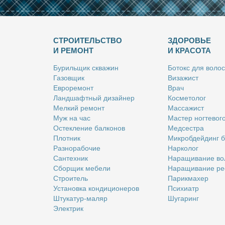
СТРОИТЕЛЬСТВО
ЗДОРОВЬЕ
И РЕМОНТ
И КРАСОТА
Бу­риль­щик сква­жин
Бо­токс для во­лос
Га­зов­щик
Ви­за­жист
Ев­ро­ре­монт
Врач
Ланд­шафт­ный ди­зай­нер
Кос­ме­то­лог
Мел­кий ре­монт
Мас­са­жист
Муж на час
Ма­стер ног­те­во­г
Остек­ле­ние бал­ко­нов
Мед­сест­ра
Плот­ник
Мик­роб­дей­динг 
Раз­но­ра­бо­чие
Нар­ко­лог
Сан­тех­ник
На­ра­щи­ва­ние во
Сбор­щик ме­бе­ли
На­ра­щи­ва­ние ре
Стро­и­тель
Па­рик­махер
Уста­нов­ка кон­ди­ци­о­не­ров
Пси­хи­атр
Шту­ка­тур-ма­ляр
Шу­га­ринг
Элек­трик