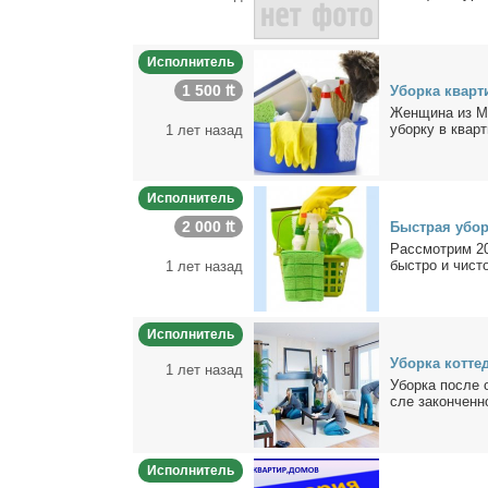
Исполнитель
1 500 ₶
Убор­ка квар­т
Жен­щи­на из Мо
убор­ку в квар­т
1 лет назад
Исполнитель
2 000 ₶
Быст­рая убор­
Рас­смот­рим 2
быст­ро и чи­сто
1 лет назад
Исполнитель
Убор­ка кот­те
1 лет назад
Убор­ка по­сле 
сле за­кон­чен­но
Исполнитель