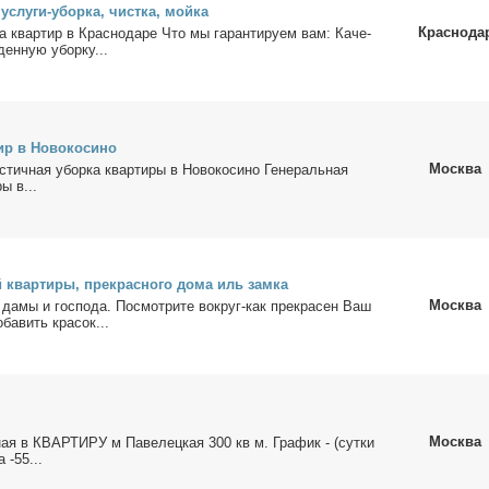
услу­ги-убор­ка, чист­ка, мой­ка
Краснода
а квар­тир в Крас­но­да­ре Что мы га­ран­ти­ру­ем вам: Ка­че­
ден­ную убор­ку...
р в Но­во­ко­си­но
Москва
тич­ная убор­ка квар­ти­ры в Но­во­ко­си­но Ге­не­раль­ная
ры в...
 квар­ти­ры, пре­крас­но­го до­ма иль зам­ка
Москва
да­мы и гос­по­да. По­смот­ри­те во­круг-как пре­кра­сен Ваш
ба­вить кра­сок...
Москва
ная в КВАРТИРУ м Па­ве­лец­кая 300 кв м. Гра­фик - (сут­ки
 -55...