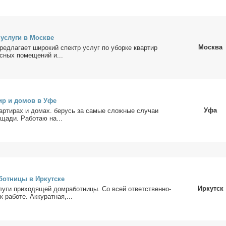
 услу­ги в Москве
Москва
ед­ла­га­ет ши­ро­кий спектр услуг по убор­ке квар­тир
ных по­ме­ще­ний и...
тир и до­мов в Уфе
Уфа
ар­ти­рах и до­мах. бе­русь за са­мые слож­ные слу­чаи
ща­ди. Ра­бо­таю на...
бот­ни­цы в Ир­кут­ске
Иркутск
у­ги при­хо­дя­щей дом­ра­бот­ни­цы. Со всей от­вет­ствен­но­
 ра­бо­те. Ак­ку­рат­ная,...