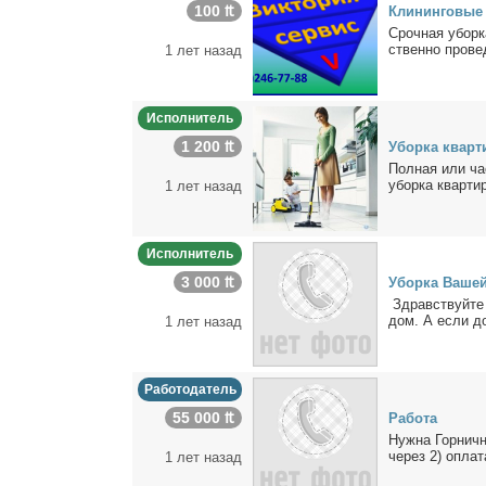
100 ₶
Кли­нин­го­вые 
Сроч­ная убор­к
ствен­но про­ве­
1 лет назад
Исполнитель
1 200 ₶
Убор­ка квар­ти
Пол­ная или ча­с
убор­ка квар­ти­
1 лет назад
Исполнитель
3 000 ₶
Убор­ка Ва­шей
Здрав­ствуй­те 
дом. А ес­ли до­
1 лет назад
Работодатель
55 000 ₶
Ра­бо­та
Нуж­на Гор­нич­
через 2) опла­та
1 лет назад