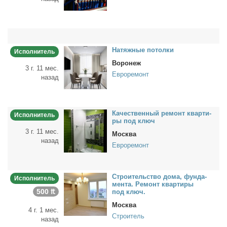
На­тяж­ные по­тол­ки
Исполнитель
Воронеж
3 г. 11 мес.
Евроремонт
назад
Ка­че­ствен­ный ре­монт квар­ти­
Исполнитель
ры под ключ
3 г. 11 мес.
Москва
назад
Евроремонт
Стро­и­тель­ство до­ма, фун­да­
Исполнитель
мен­та. Ре­монт квар­ти­ры
500 ₶
под ключ.
Москва
4 г. 1 мес.
Строитель
назад