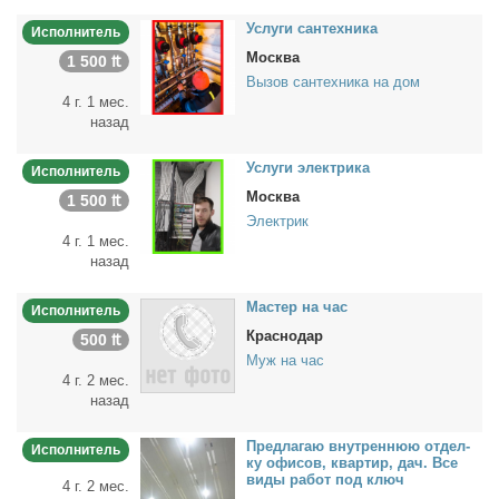
Услу­ги сан­тех­ни­ка
Исполнитель
Москва
1 500 ₶
Вызов сантехника на дом
4 г. 1 мес.
назад
Услу­ги элек­три­ка
Исполнитель
Москва
1 500 ₶
Электрик
4 г. 1 мес.
назад
Ма­стер на час
Исполнитель
Краснодар
500 ₶
Муж на час
4 г. 2 мес.
назад
Пред­ла­гаю внут­рен­нюю от­дел­
Исполнитель
ку офи­сов, квар­тир, дач. Все
ви­ды ра­бот под ключ
4 г. 2 мес.