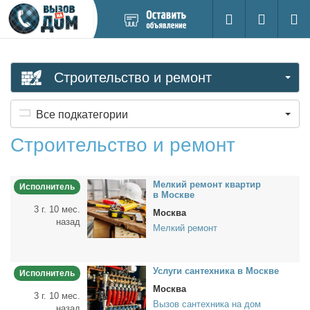
Добавить
Вход на са
Поиск
новое
объявление
Строительство и ремонт
Все подкатегории
Строительство и ремонт
Мел­кий ре­монт квар­тир
Исполнитель
в Москве
3 г. 10 мес.
Москва
назад
Мелкий ремонт
Услу­ги сан­тех­ни­ка в Москве
Исполнитель
Москва
3 г. 10 мес.
Вызов сантехника на дом
назад