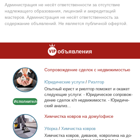
Администрация не несёт ответственности за отсутствие
надлежащего образования, лицензий и аккредитаций
мастеров. Администрация не несёт ответственность за
содержание объявлений. Не является публичной офертой.
объявления
Со­про­вож­де­ние сде­лок с недви­жи­мо­стью
Сопровождение
сделок
Юридические услуги
/
Риэлтор
с
Опыт­ный юрист и ри­ел­тор по­мо­жет и ока­жет
недвижимостью
сле­ду­ю­щие услу­ги: - Юри­ди­че­ское со­про­вож­
де­ние сде­лок к/п недви­жи­мо­сти. - Юри­ди­че­
Исполнитель
ский ана­лиз...
Хим­чист­ка ков­ров на до­му/офи­се
Химчистка
ковров
Уборка
/
Химчистка ковров
на
Хим­чист­ка ков­ров, ди­ва­нов, ков­ро­ли­на на до­
дому/