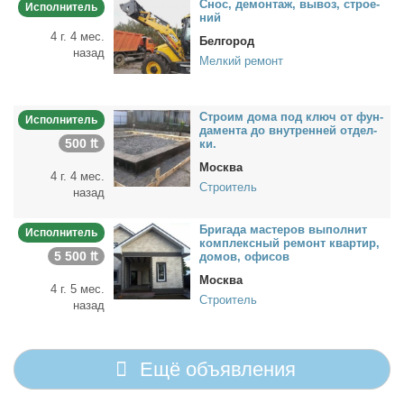
Снос, де­мон­таж, вы­воз, стро­е­
Исполнитель
ний
4 г. 4 мес.
Белгород
назад
Мелкий ремонт
Стро­им до­ма под ключ от фун­
Исполнитель
да­мен­та до внут­рен­ней от­дел­
500 ₶
ки.
Москва
4 г. 4 мес.
Строитель
назад
Бри­га­да ма­сте­ров вы­пол­нит
Исполнитель
ком­плекс­ный ре­монт квар­тир,
5 500 ₶
до­мов, офи­сов
Москва
4 г. 5 мес.
Строитель
назад
Ещё объявления