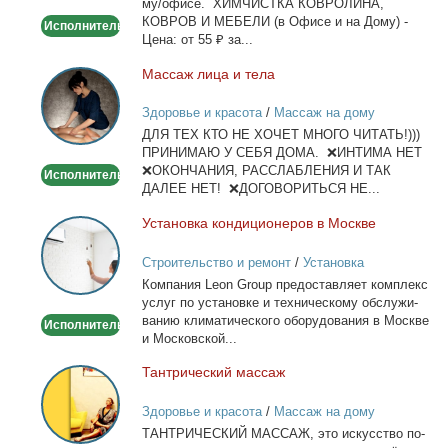
му/офи­се. ХИМЧИСТКА КОВРОЛИНА,
офисе
КОВРОВ И МЕБЕЛИ (в Офи­се и на До­му) -
Исполнитель
Це­на: от 55 ₽ за...
Мас­саж ли­ца и те­ла
Массаж
лица
Здоровье и красота
/
Массаж на дому
и
ДЛЯ ТЕХ КТО НЕ ХОЧЕТ МНОГО ЧИТАТЬ!)))
тела
ПРИНИМАЮ У СЕБЯ ДОМА. ❌ИНТИМА НЕТ
❌ОКОНЧАНИЯ, РАССЛАБЛЕНИЯ И ТАК
Исполнитель
ДАЛЕЕ НЕТ! ❌ДОГОВОРИТЬСЯ НЕ...
Уста­нов­ка кон­ди­ци­о­не­ров в Москве
Установка
кондиционеров
Строительство и ремонт
/
Установка
в
кондиционеров
Ком­па­ния Leon Group предо­став­ля­ет ком­плекс
Москве
услуг по уста­нов­ке и тех­ни­че­ско­му об­слу­жи­
ва­нию кли­ма­ти­че­ско­го обо­ру­до­ва­ния в Москве
Исполнитель
и Мос­ков­ской...
Тан­три­че­ский мас­саж
Тантрический
массаж
Здоровье и красота
/
Массаж на дому
ТАНТРИЧЕСКИЙ МАССАЖ, это ис­кус­ство по­