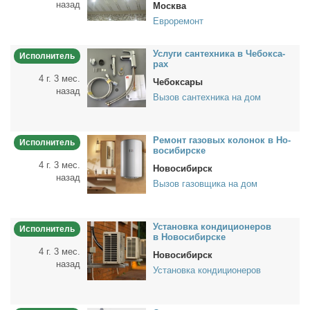
назад
Москва
Евроремонт
Услу­ги сан­тех­ни­ка в Че­бок­са­
Исполнитель
рах
4 г. 3 мес.
Чебоксары
назад
Вызов сантехника на дом
Ре­монт га­зо­вых ко­ло­нок в Но­
Исполнитель
во­си­бир­ске
4 г. 3 мес.
Новосибирск
назад
Вызов газовщика на дом
Уста­нов­ка кон­ди­ци­о­не­ров
Исполнитель
в Но­во­си­бир­ске
4 г. 3 мес.
Новосибирск
назад
Установка кондиционеров