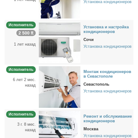
Установка кондиционеров
Исполнитель
Уста­нов­ка и на­строй­ка
кон­ди­ци­о­не­ров
2 500 ₶
Сочи
1 лет назад
Установка кондиционеров
Исполнитель
Мон­таж кон­ди­ци­о­не­ров
в Се­ва­сто­по­ле
6 лет 2 мес.
Севастополь
назад
Установка кондиционеров
Исполнитель
Ре­монт и об­слу­жи­ва­ние
кон­ди­ци­о­не­ров
3 г. 8 мес.
Москва
назад
Установка кондиционеров