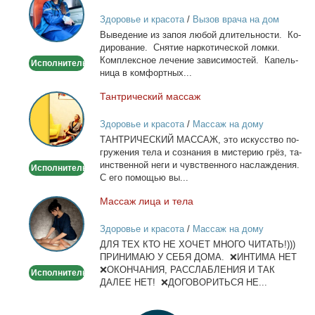
из
Здоровье и красота
/
Вызов врача на дом
запоя.
Вы­ве­де­ние из за­поя лю­бой дли­тель­но­сти. Ко­
Капельница,
ди­ро­ва­ние. Сня­тие нар­ко­ти­че­ской лом­ки.
детокс.
Ком­плекс­ное ле­че­ние за­ви­си­мо­стей. Ка­пель­
Исполнитель
ни­ца в ком­форт­ных...
Тан­три­че­ский мас­саж
Тантрический
массаж
Здоровье и красота
/
Массаж на дому
ТАНТРИЧЕСКИЙ МАССАЖ, это ис­кус­ство по­
гру­же­ния те­ла и со­зна­ния в ми­сте­рию грёз, та­
ин­ствен­ной неги и чув­ствен­но­го на­сла­жде­ния.
Исполнитель
С его по­мо­щью вы...
Мас­саж ли­ца и те­ла
Массаж
лица
Здоровье и красота
/
Массаж на дому
и
ДЛЯ ТЕХ КТО НЕ ХОЧЕТ МНОГО ЧИТАТЬ!)))
тела
ПРИНИМАЮ У СЕБЯ ДОМА. ❌ИНТИМА НЕТ
❌ОКОНЧАНИЯ, РАССЛАБЛЕНИЯ И ТАК
Исполнитель
ДАЛЕЕ НЕТ! ❌ДОГОВОРИТЬСЯ НЕ...