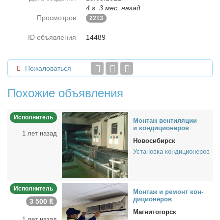
4 г. 3 мес. назад
Просмотров
2213
ID объявления
14489
Пожаловаться
Похожие объявления
Исполнитель
Мон­таж вен­ти­ля­ции
и кон­ди­ци­о­не­ров
1 лет назад
Новосибирск
Установка кондиционеров
Исполнитель
Мон­таж и ре­монт кон­
ди­ци­о­не­ров
3 500 ₶
Магнитогорск
1 лет назад