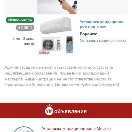
Исполнитель
Уста­нов­ка кон­ди­ци­о­не­
ров под ключ
4 000 ₶
Воронеж
9 лет 3 мес.
Установка кондиционеров
назад
Администрация не несёт ответственности за отсутствие
надлежащего образования, лицензий и аккредитаций
мастеров. Администрация не несёт ответственность за
содержание объявлений. Не является публичной офертой.
объявления
Уста­нов­ка кон­ди­ци­о­не­ров в Москве
Установка