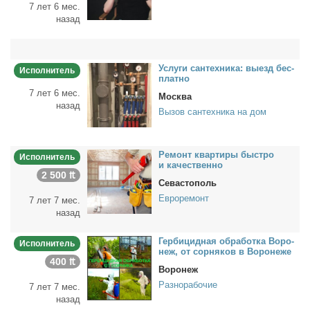
7 лет 6 мес.
назад
Услу­ги сан­тех­ни­ка: вы­езд бес­
Исполнитель
плат­но
7 лет 6 мес.
Москва
назад
Вызов сантехника на дом
Ре­монт квар­ти­ры быст­ро
Исполнитель
и ка­че­ствен­но
2 500 ₶
Севастополь
Евроремонт
7 лет 7 мес.
назад
Гер­би­цид­ная об­ра­бот­ка Во­ро­
Исполнитель
неж, от сор­ня­ков в Во­ро­не­же
400 ₶
Воронеж
Разнорабочие
7 лет 7 мес.
назад