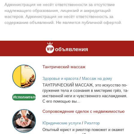
Администрация не несёт ответственности за отсутствие
надлежащего образования, лицензий и аккредитаций
мастеров. Администрация не несёт ответственность за
содержание объявлений. Не является публичной офертой.
объявления
Тан­три­че­ский мас­саж
Тантрический
массаж
Здоровье и красота
/
Массаж на дому
ТАНТРИЧЕСКИЙ МАССАЖ, это ис­кус­ство по­
гру­же­ния те­ла и со­зна­ния в ми­сте­рию грёз, та­
ин­ствен­ной неги и чув­ствен­но­го на­сла­жде­ния.
Исполнитель
С его по­мо­щью вы...
Со­про­вож­де­ние сде­лок с недви­жи­мо­стью
Сопровождение
сделок
Юридические услуги
/
Риэлтор
с
Опыт­ный юрист и ри­ел­тор по­мо­жет и ока­жет
недвижимостью