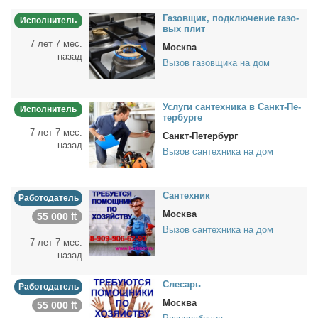
Га­зов­щик, под­клю­че­ние га­зо­
Исполнитель
вых плит
7 лет 7 мес.
Москва
назад
Вызов газовщика на дом
Услу­ги сан­тех­ни­ка в Санкт-Пе­
Исполнитель
тер­бур­ге
7 лет 7 мес.
Санкт-Петербург
назад
Вызов сантехника на дом
Сан­тех­ник
Работодатель
Москва
55 000 ₶
Вызов сантехника на дом
7 лет 7 мес.
назад
Сле­сарь
Работодатель
Москва
55 000 ₶