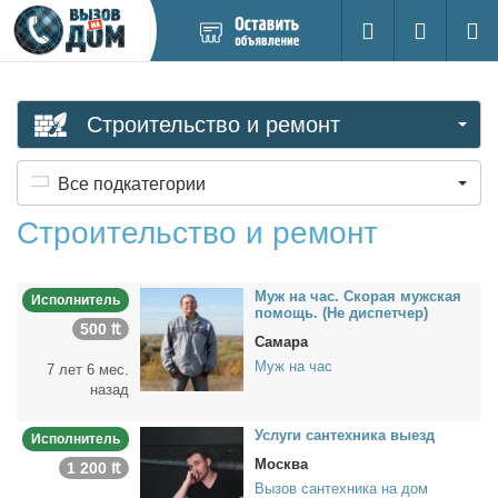
Добавить
Вход на са
Поиск
новое
объявление
Строительство и ремонт
Все подкатегории
Строительство и ремонт
Муж на час. Ско­рая муж­ская
Исполнитель
по­мощь. (Не дис­пет­чер)
500 ₶
Самара
Муж на час
7 лет 6 мес.
назад
Услу­ги сан­тех­ни­ка вы­езд
Исполнитель
Москва
1 200 ₶
Вызов сантехника на дом