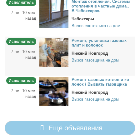
Мон­таж отоп­ле­ния. Си­сте­мы
Исполнитель
отоп­ле­ния в част­ные до­ма..
В Че­бок­са­рах.
7 лет 10 мес.
назад
Чебоксары
Вызов сантехника на дом
Ре­монт, уста­нов­ка га­зо­вых
Исполнитель
плит и ко­ло­нок
7 лет 10 мес.
Нижний Новгород
назад
Вызов газовщика на дом
Ре­монт га­зо­вых кот­лов и ко­
Исполнитель
ло­нок / Вы­звать га­зов­щи­ка
7 лет 10 мес.
Нижний Новгород
назад
Вызов газовщика на дом
Ещё объявления