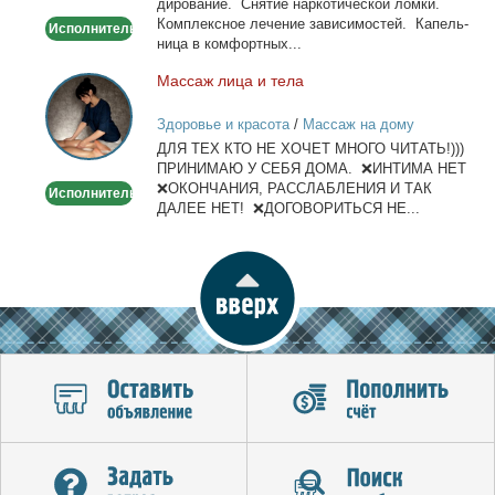
ди­ро­ва­ние. Сня­тие нар­ко­ти­че­ской лом­ки.
детокс.
Ком­плекс­ное ле­че­ние за­ви­си­мо­стей. Ка­пель­
Исполнитель
ни­ца в ком­форт­ных...
Мас­саж ли­ца и те­ла
Массаж
лица
Здоровье и красота
/
Массаж на дому
и
ДЛЯ ТЕХ КТО НЕ ХОЧЕТ МНОГО ЧИТАТЬ!)))
тела
ПРИНИМАЮ У СЕБЯ ДОМА. ❌ИНТИМА НЕТ
❌ОКОНЧАНИЯ, РАССЛАБЛЕНИЯ И ТАК
Исполнитель
ДАЛЕЕ НЕТ! ❌ДОГОВОРИТЬСЯ НЕ...