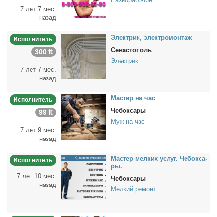
Разнорабочие
7 лет 7 мес.
назад
Элек­трик, элек­тро­мон­таж
Исполнитель
Севастополь
300 ₶
Электрик
7 лет 7 мес.
назад
Ма­стер на час
Исполнитель
Чебоксары
99 ₶
Муж на час
7 лет 9 мес.
назад
Ма­стер мел­ких услуг. Че­бок­са­
Исполнитель
ры.
7 лет 10 мес.
Чебоксары
назад
Мелкий ремонт