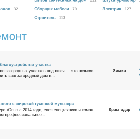
Вызов сантехника
на дом
Штукатур-маляр
212
конов
Сборщик
мебели
Электрик
32
79
127
Строитель
113
емонт
бла­го­устрой­ство участ­ка
Химки
тво за­го­род­ных участ­ков под ключ — это воз­мож­
­зить ваш за­го­род­ный дом в...
ич­но­го с ши­ро­кой гу­сян­кой муль­че­ра
Краснодар
­ра •Опыт с 2014 го­да, своя спец­тех­ни­ка и ко­ман­
ем про­фес­сио­наль­ное...