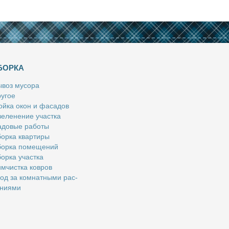
БОРКА
­воз му­со­ра
у­гое
й­ка окон и фа­са­дов
е­ле­не­ние участ­ка
­до­вые ра­бо­ты
ор­ка квар­ти­ры
ор­ка по­ме­ще­ний
ор­ка участ­ка
м­чист­ка ков­ров
од за ком­нат­ны­ми рас­
­ни­я­ми