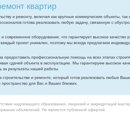
ре­монт квар­тир
ь­ству и ре­мон­ту, вклю­чая как круп­ные ком­мер­че­ские объ­ек­ты, так
с­сио­на­лов го­то­ва ре­а­ли­зо­вать лю­бую за­да­чу, свя­зан­ную с обу­стр
 и совре­мен­ное обо­ру­до­ва­ние, что га­ран­ти­ру­ет вы­со­кое ка­че­ство р
 каж­дый про­ект уни­ка­лен, по­это­му мы все­гда пред­ла­га­ем ин­ди­ви­ду
то­ва предо­ста­вить про­фес­сио­наль­ную по­мощь на всех эта­пах стро­и­т
чи­вая сда­чей объ­ек­та в экс­плу­а­та­цию. Мы га­ран­ти­ру­ем вы­со­кое ка­ч
 за ре­зуль­та­ты на­шей ра­бо­ты.
в стро­и­тель­стве и ре­мон­те, ко­то­рый го­тов ре­а­ли­зо­вать лю­бые Ва­
е про­стран­ство для Вас и Ва­ших близ­ких.
утствие надлежащего образования, лицензий и аккредитаций масте
держание объявлений. Не является публичной офертой.