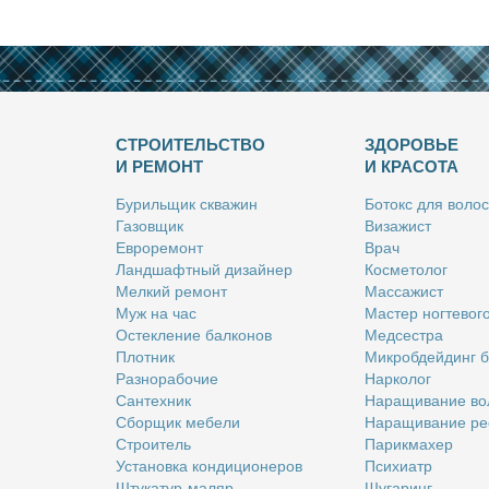
СТРОИТЕЛЬСТВО
ЗДОРОВЬЕ
И РЕМОНТ
И КРАСОТА
Бу­риль­щик сква­жин
Бо­токс для во­лос
Га­зов­щик
Ви­за­жист
Ев­ро­ре­монт
Врач
Ланд­шафт­ный ди­зай­нер
Кос­ме­то­лог
Мел­кий ре­монт
Мас­са­жист
Муж на час
Ма­стер ног­те­во­г
Остек­ле­ние бал­ко­нов
Мед­сест­ра
Плот­ник
Мик­роб­дей­динг 
Раз­но­ра­бо­чие
Нар­ко­лог
Сан­тех­ник
На­ра­щи­ва­ние во
Сбор­щик ме­бе­ли
На­ра­щи­ва­ние ре
Стро­и­тель
Па­рик­махер
Уста­нов­ка кон­ди­ци­о­не­ров
Пси­хи­атр
Шту­ка­тур-ма­ляр
Шу­га­ринг