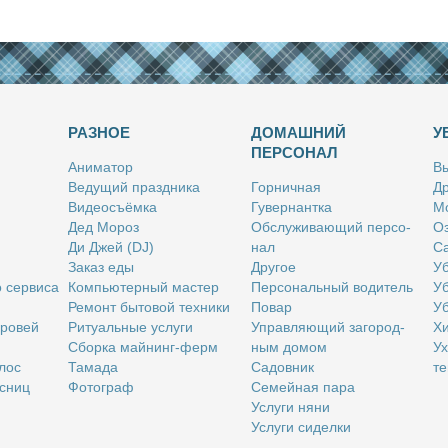
РАЗНОЕ
ДОМАШНИЙ
У
ПЕРСОНАЛ
Ани­ма­тор
Вы
Ве­ду­щий празд­ни­ка
Гор­нич­ная
Др
Ви­део­съём­ка
Гу­вер­нант­ка
Мо
Дед Мо­роз
Об­слу­жи­ва­ю­щий пер­со­
Оз
Ди Джей (DJ)
нал
Са
За­каз еды
Дру­гое
Уб
о сер­ви­са
Ком­пью­тер­ный ма­стер
Пер­со­наль­ный во­ди­тель
Уб
Ре­монт бы­то­вой тех­ни­ки
По­вар
Уб
бро­вей
Ри­ту­аль­ные услу­ги
Управ­ля­ю­щий за­го­род­
Хи
Сбор­ка май­нинг-ферм
ным до­мом
Ух
­лос
Та­ма­да
Са­дов­ник
те
с­ниц
Фо­то­граф
Се­мей­ная па­ра
Услу­ги ня­ни
Услу­ги си­дел­ки