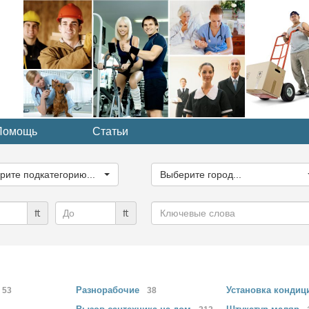
Помощь
Статьи
ите
Выберите
рию...
город...
рите подкатегорию...
Выберите город...
Ключевые
₶
₶
слова
Разнорабочие
Установка
кондиц
53
38