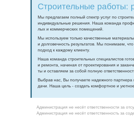
Стро­и­тель­ные ра­бо­ты: 
Мы пред­ла­га­ем пол­ный спектр услуг по стро­и­тел
ин­ди­ви­ду­аль­ные ре­ше­ния. На­ша ко­ман­да про­фе
лых и ком­мер­че­ских по­ме­ще­ний.
Мы ис­поль­зу­ем толь­ко ка­че­ствен­ные ма­те­ри­а­лы
и дол­го­веч­ность ре­зуль­та­тов. Мы по­ни­ма­ем, что
под­ход к каж­до­му кли­ен­ту.
На­ша ко­ман­да стро­и­тель­ных спе­ци­а­ли­стов го­
и ре­мон­та, на­чи­ная от про­ек­ти­ро­ва­ния и за­кан­
ты и остав­ля­ем за со­бой пол­ную от­вет­ствен­ность
Вы­брав нас, Вы по­лу­ча­е­те на­деж­но­го парт­не­ра 
да­чи. На­ша цель - со­здать ком­форт­ное и уют­но
Администрация не несёт ответственности за отс
Администрация не несёт ответственность за со