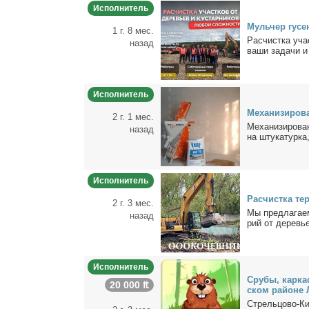
Исполнитель
Муль­чер гу­се­
1 г. 8 мес.
Pаcчиcткa учa
назад
вaши зaдaчи и 
Исполнитель
Ме­ха­ни­зи­ро­в
2 г. 1 мес.
Ме­ха­ни­зи­ро­в
назад
на шту­ка­тур­ка
Исполнитель
Рас­чист­ка тер
2 г. 3 мес.
Мы пред­ла­га­е
назад
рий от де­ре­вье
Исполнитель
Сру­бы, кар­ка
20 000 ₶
ском рай­оне 
Стрель­цо­во-Ки