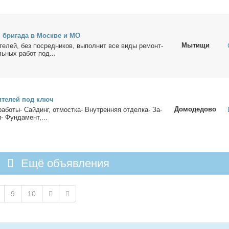
я бри­га­да в Москве и МО
Мытищи
­те­лей, без по­сред­ни­ков, вы­пол­нит все ви­ды ре­монт­
ль­ных ра­бот под...
­и­те­лей под ключ
Домодедово
а­бо­ты- Сай­динг, от­мост­ка- Внут­рен­няя от­дел­ка- За­
и- Фун­да­мент,...
Ещё объявления
9
10