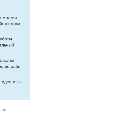
 и мел­кие
ой­ством жи­
а­бо­ты
­аль­ный
ель­ства
е­ство ра­бо­
ши идеи и за­
ров.