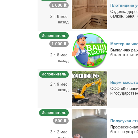
1 000 ₶
Плот­ниц­кие у
От­дел­ка де­ре
бал­кон, ба­ня, 
2 г. 8 мес.
назад
Исполнитель
1 000 ₶
Ма­стер на ча
Вы­пол­няю ра­бо
бо­тал тех­ни­к
2 г. 8 мес.
назад
Исполнитель
Ищем мас­штаб
2 г. 9 мес.
ООО «Ко­чев­ник
назад
и го­судар­стве
Исполнитель
500 ₶
По­лу­су­хая с
Про­фес­сио­наль
бо­ты по устрой­
3 г. 2 мес.
назад