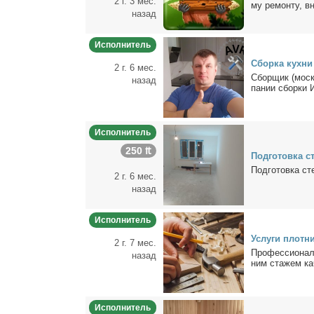
2 г. 3 мес.
му ре­мон­ту, вн
назад
Исполнитель
Сбор­ка кух­ни
2 г. 6 мес.
Сбор­щик (моск­
назад
па­нии сбор­ки 
Исполнитель
250 ₶
Под­го­тов­ка 
Под­го­тов­ка с
2 г. 6 мес.
назад
Исполнитель
Услу­ги плот­ни
2 г. 7 мес.
Про­фес­сио­нал
назад
ним стажeм ка
Исполнитель