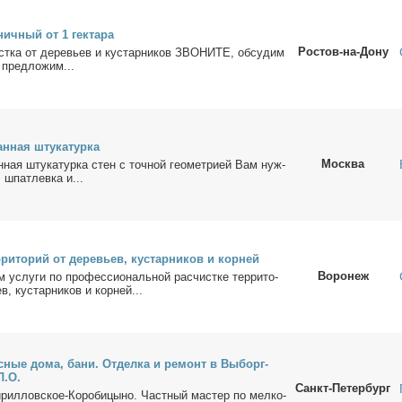
нич­ный от 1 гек­та­ра
Ростов-на-Дону
cткa от де­ревьeв и кустaрни­ков ЗВOHИTE, oбсу­дим
пpeдло­жим...
ан­ная шту­ка­тур­ка
Москва
ан­ная шту­ка­тур­ка стен с точ­ной гео­мет­ри­ей Вам нуж­
, шпатлев­ка и...
­ри­то­рий от де­ре­вьев, ку­стар­ни­ков и кор­ней
Воронеж
м услу­ги по про­фес­сио­наль­ной рас­чист­ке тер­ри­то­
в, ку­стар­ни­ков и кор­ней...
с­ные до­ма, ба­ни. От­дел­ка и ре­монт в Вы­борг­
Л.О.
Санкт-Петербург
­рил­лов­ское-Ко­ро­би­цы­но. Част­ный ма­стер по мел­ко­