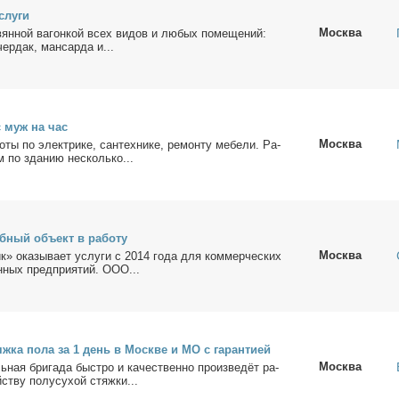
слу­ги
Москва
­вян­ной ва­гон­кой всех ви­дов и лю­бых по­ме­ще­ний:
чер­дак, ман­сар­да и...
с муж на час
Москва
­ты по элек­три­ке, сан­тех­ни­ке, ре­мон­ту ме­бе­ли. Ра­
ом по зда­нию несколь­ко...
­ный объ­ект в ра­бо­ту
Москва
» ока­зы­ва­ет услу­ги с 2014 го­да для ком­мер­че­ских
н­ных пред­при­я­тий. ООО...
тяж­ка по­ла за 1 день в Москве и МО с га­ран­ти­ей
Москва
­ная бри­га­да быст­ро и ка­че­ствен­но про­из­ве­дёт ра­
ству по­лу­су­хой стяж­ки...