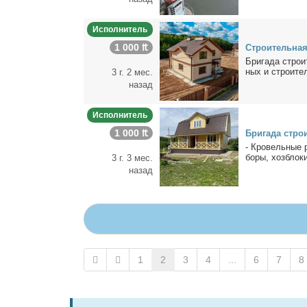
Исполнитель
1 000 ₶
Стро­и­тель­на
Бри­га­да стро­и
ных и стро­и­те
3 г. 2 мес.
назад
Исполнитель
1 000 ₶
Бри­га­да стро
- Кро­вель­ные р
бо­ры, хоз­бло­к
3 г. 3 мес.
назад
1
2
3
4
...
6
7
8