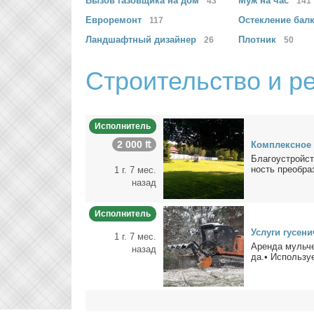
Вызов газовщика
на дом
Муж
на час
43
141
Евроремонт
Остекление
бал
117
Ландшафтный
дизайнер
Плотник
26
50
Строительство и р
Исполнитель
2 000 ₶
Ком­плекс­ное 
Бла­го­устрой­с
ность пре­об­ра
1 г. 7 мес.
назад
Исполнитель
Услу­ги гу­се­н
1 г. 7 мес.
Арен­да муль­че
назад
да.• Ис­поль­зу­