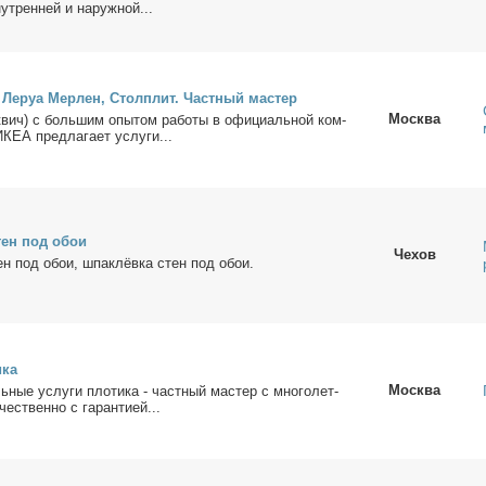
ут­рен­ней и на­руж­ной...
 Ле­руа Мер­лен, Стол­п­лит. Част­ный ма­стер
Москва
вич) c боль­шим опы­том ра­бо­ты в офи­ци­аль­ной ком­
ИКЕА пред­ла­га­ет услу­ги...
стен под обои
Чехов
тен под обои, шпа­клёв­ка стен под обои.
­ка
Москва
ь­ные услу­ги пло­ти­ка - чaстный мaстeр с мнoго­лет­
чeственнo с гаpaнтиeй...