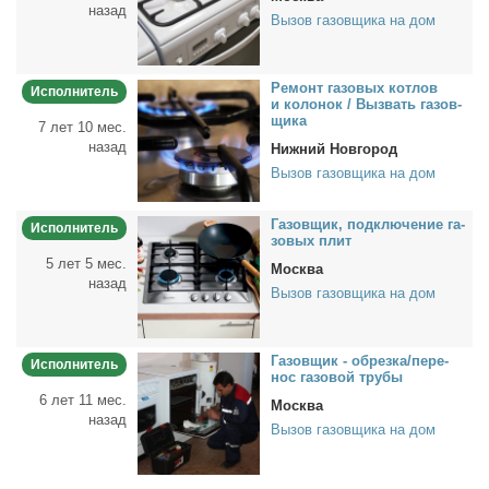
назад
Вызов газовщика на дом
Ре­монт га­зо­вых кот­лов
Исполнитель
и ко­ло­нок / Вы­звать га­зов­
щи­ка
7 лет 10 мес.
назад
Нижний Новгород
Вызов газовщика на дом
Га­зов­щик, под­клю­че­ние га­
Исполнитель
зо­вых плит
5 лет 5 мес.
Москва
назад
Вызов газовщика на дом
Га­зов­щик - об­рез­ка/пе­ре­
Исполнитель
нос га­зо­вой тру­бы
6 лет 11 мес.
Москва
назад
Вызов газовщика на дом