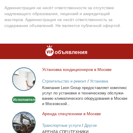
Администрация не несёт ответственности за отсутствие
надлежащего образования, лицензий и аккредитаций
мастеров. Администрация не несёт ответственность за
содержание объявлений. Не является публичной офертой.
объявления
Уста­нов­ка кон­ди­ци­о­не­ров в Москве
Установка
кондиционеров
Строительство и ремонт
/
Установка
в
кондиционеров
Ком­па­ния Leon Group предо­став­ля­ет ком­плекс
Москве
услуг по уста­нов­ке и тех­ни­че­ско­му об­слу­жи­
ва­нию кли­ма­ти­че­ско­го обо­ру­до­ва­ния в Москве
Исполнитель
и Мос­ков­ской...
Арен­да спец­тех­ни­ки в Москве
Аренда
спецтехники
Транспортные услуги
/
Другое
в
АРЕНДА СПЕЦТЕХНИКИ
Москве