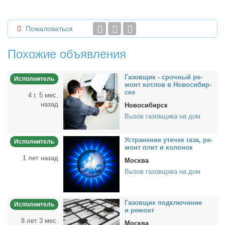
Пожаловаться
Похожие объявления
Га­зов­щик - сроч­ный ре­
Исполнитель
монт кот­лов в Но­во­си­бир­
ске
4 г. 5 мес.
назад
Новосибирск
Вызов газовщика на дом
Устра­не­ние уте­чек га­за, ре­
Исполнитель
монт плит и ко­ло­нок
1 лет назад
Москва
Вызов газовщика на дом
Га­зов­щик под­клю­че­ние
Исполнитель
и ре­монт
8 лет 3 мес.
Москва