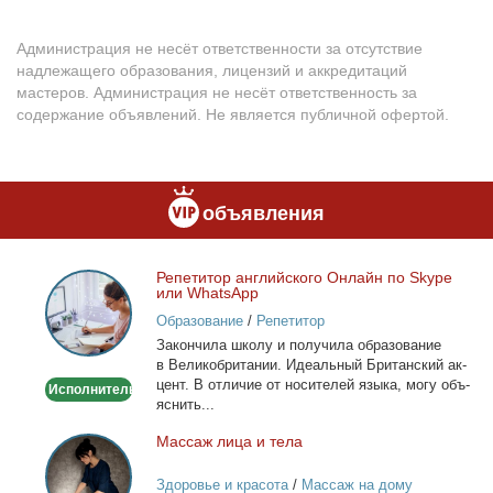
Администрация не несёт ответственности за отсутствие
надлежащего образования, лицензий и аккредитаций
мастеров. Администрация не несёт ответственность за
содержание объявлений. Не является публичной офертой.
объявления
Ре­пе­ти­тор ан­глий­ско­го Он­лайн по Skype
Репетитор
или WhatsApp
английского
Образование
/
Репетитор
Онлайн
За­кон­чи­ла шко­лу и по­лу­чи­ла об­ра­зо­ва­ние
по
в Ве­ли­ко­бри­та­нии. Иде­аль­ный Бри­тан­ский ак­
Skype
цент. В от­ли­чие от но­си­те­лей язы­ка, мо­гу объ­
Исполнитель
или
яс­нить...
WhatsApp
Мас­саж ли­ца и те­ла
Массаж
лица
Здоровье и красота
/
Массаж на дому
и