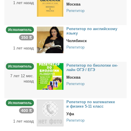
1 лет назад
Москва
Репетитор
Ре­пе­ти­тор по ан­глий­ско­му
Исполнитель
язы­ку
350 ₶
Челябинск
Репетитор
1 лет назад
Ре­пе­ти­тор по био­ло­гии он­
Исполнитель
лайн ОГЭ / ЕГЭ
7 лет 12 мес.
Москва
назад
Репетитор
Ре­пе­ти­тор по ма­те­ма­ти­ке
Исполнитель
и физи­ке 5-11 класс
400 ₶
Уфа
Репетитор
1 лет назад