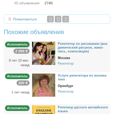
ID объявления
2740
Пожаловаться
Похожие объявления
Ре­пе­ти­тор по ри­со­ва­нию (ака­
Исполнитель
де­ми­че­ский ри­су­нок, жи­во­
2 000 ₶
пись, ком­по­зи­ция)
Москва
8 лет 10 мес.
Репетитор
назад
Услу­ги ре­пе­ти­то­ра по ма­те­ма­
Исполнитель
ти­ке
300 ₶
Оренбург
Репетитор
1 лет назад
Ре­пе­ти­ор рус­ск­ги ан­глий­ско­го
Исполнитель
язы­ка