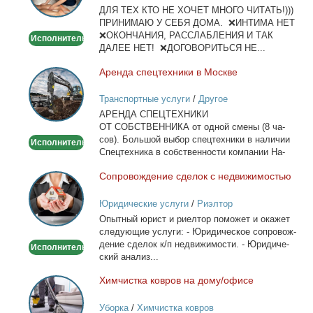
ДЛЯ ТЕХ КТО НЕ ХОЧЕТ МНОГО ЧИТАТЬ!)))
тела
ПРИНИМАЮ У СЕБЯ ДОМА. ❌ИНТИМА НЕТ
❌ОКОНЧАНИЯ, РАССЛАБЛЕНИЯ И ТАК
Исполнитель
ДАЛЕЕ НЕТ! ❌ДОГОВОРИТЬСЯ НЕ...
Арен­да спец­тех­ни­ки в Москве
Аренда
спецтехники
Транспортные услуги
/
Другое
в
АРЕНДА СПЕЦТЕХНИКИ
Москве
ОТ СОБСТВЕННИКА от од­ной сме­ны (8 ча­
сов). Боль­шой вы­бор спец­тех­ни­ки в на­ли­чии
Исполнитель
Спец­тех­ни­ка в соб­ствен­но­сти ком­па­нии На­
лич­ный...
Со­про­вож­де­ние сде­лок с недви­жи­мо­стью
Сопровождение
сделок
Юридические услуги
/
Риэлтор
с
Опыт­ный юрист и ри­ел­тор по­мо­жет и ока­жет
недвижимостью
сле­ду­ю­щие услу­ги: - Юри­ди­че­ское со­про­вож­
де­ние сде­лок к/п недви­жи­мо­сти. - Юри­ди­че­
Исполнитель
ский ана­лиз...
Хим­чист­ка ков­ров на до­му/офи­се
Химчистка
ковров
Уборка
/
Химчистка ковров
на