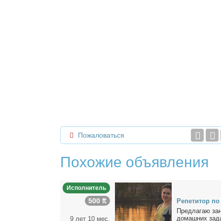
Пожаловаться
Похожие объявления
Исполнитель
500 ₶
Ре­пе­ти­тор по 
Пред­ла­гаю за­
до­маш­них за­да
9 лет 10 мес.