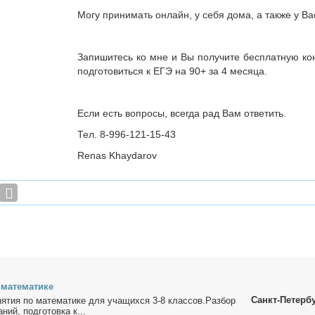
Могу принимать онлайн, у себя дома, а также у Ва
Запишитесь ко мне и Вы получите бесплатную ко
подготовиться к ЕГЭ на 90+ за 4 месяца.
Если есть вопросы, всегда рад Вам ответить.
Тел. 8-996-121-15-43
Renas Khaydarov
ма­те­ма­ти­ке
Санкт-Петерб
ня­тия по ма­те­ма­ти­ке для уча­щих­ся 3-8 клас­сов.Раз­бор
­ний, под­го­тов­ка к...