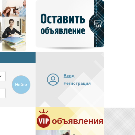
Добавить
новое
объявление
Вход
Регистрация
Найти
объявления