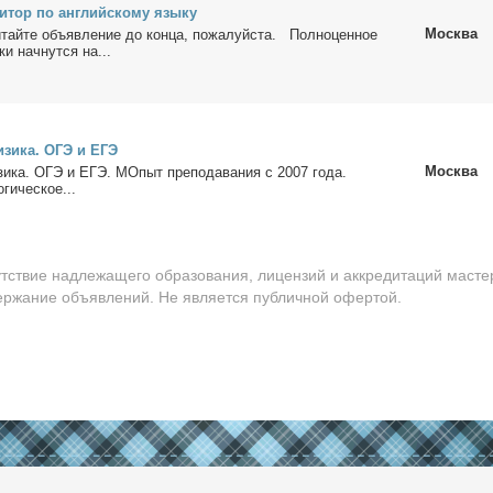
и­тор по ан­глий­ско­му язы­ку
Москва
­тай­те объ­яв­ле­ние до кон­ца, по­жа­луй­ста. Пол­но­цен­ное
ки нач­нут­ся на...
Физи­ка. ОГЭ и ЕГЭ
Москва
изи­ка. ОГЭ и ЕГЭ. МОпыт пре­по­да­ва­ния с 2007 го­да.
­ги­че­ское...
утствие надлежащего образования, лицензий и аккредитаций масте
держание объявлений. Не является публичной офертой.