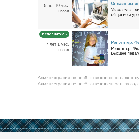
Он­лайн ре­пе­т
5 лет 10 мес.
Ува­жа­е­мые, чи
назад
об­ще­ние и уро­
Исполнитель
Ре­пе­ти­тор. 
7 лет 1 мес.
Ре­пе­ти­тор. Ф
назад
Выс­шее пе­да­го
Администрация не несёт ответственности за отс
Администрация не несёт ответственность за со