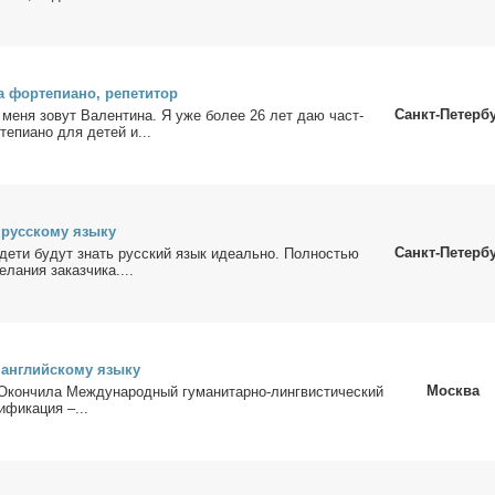
 фор­те­пи­а­но, ре­пе­ти­тор
Санкт-Петерб
 ме­ня зо­вут Ва­лен­ти­на. Я уже бо­лее 26 лет даю част­
е­пи­а­но для де­тей и...
 рус­ско­му язы­ку
Санкт-Петерб
е­ти бу­дут знать рус­ский язык иде­аль­но. Пол­но­стью
ла­ния за­каз­чи­ка....
 ан­глий­ско­му язы­ку
Москва
 Окон­чи­ла Меж­ду­на­род­ный гу­ма­ни­тар­но-линг­ви­сти­че­ский
и­фи­ка­ция –...