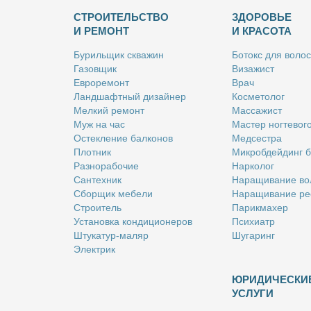
СТРОИТЕЛЬСТВО
ЗДОРОВЬЕ
И РЕМОНТ
И КРАСОТА
Бу­риль­щик сква­жин
Бо­токс для во­лос
Га­зов­щик
Ви­за­жист
Ев­ро­ре­монт
Врач
Ланд­шафт­ный ди­зай­нер
Кос­ме­то­лог
Мел­кий ре­монт
Мас­са­жист
Муж на час
Ма­стер ног­те­во­г
Остек­ле­ние бал­ко­нов
Мед­сест­ра
Плот­ник
Мик­роб­дей­динг 
Раз­но­ра­бо­чие
Нар­ко­лог
Сан­тех­ник
На­ра­щи­ва­ние во
Сбор­щик ме­бе­ли
На­ра­щи­ва­ние ре
Стро­и­тель
Па­рик­махер
Уста­нов­ка кон­ди­ци­о­не­ров
Пси­хи­атр
Шту­ка­тур-ма­ляр
Шу­га­ринг
Элек­трик
ЮРИДИЧЕСКИ
УСЛУГИ