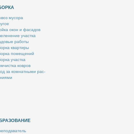
БОРКА
­воз му­со­ра
у­гое
й­ка окон и фа­са­дов
е­ле­не­ние участ­ка
­до­вые ра­бо­ты
ор­ка квар­ти­ры
ор­ка по­ме­ще­ний
ор­ка участ­ка
м­чист­ка ков­ров
од за ком­нат­ны­ми рас­
­ни­я­ми
БРАЗОВАНИЕ
е­по­да­ва­тель