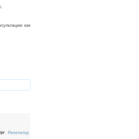
с.
нсультацию как
ург
Репетитор