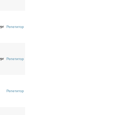
ург
Репетитор
ург
Репетитор
Репетитор