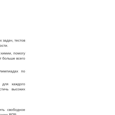
 задач, тестов
ости.
 химии, помогу
т больше всего
олимпиадах по
 для каждого
стичь высоких
ить свободное
акже ВПР.