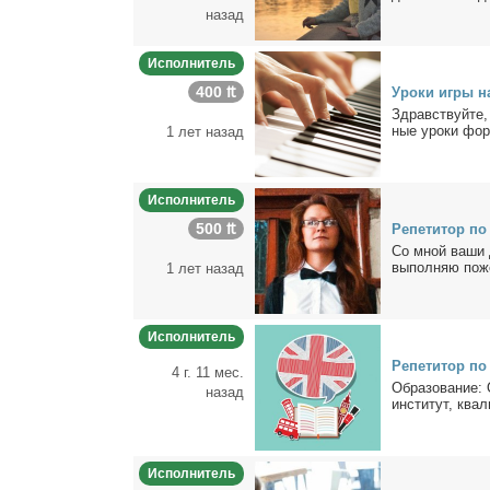
назад
Исполнитель
400 ₶
Уро­ки иг­ры на
Здрав­ствуй­те,
ные уро­ки фор­т
1 лет назад
Исполнитель
500 ₶
Ре­пе­ти­тор по
Со мной ва­ши д
вы­пол­няю по­же­
1 лет назад
Исполнитель
Ре­пе­ти­тор по
4 г. 11 мес.
Об­ра­зо­ва­ние:
назад
ин­сти­тут, ква­л
Исполнитель