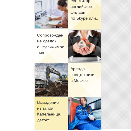
Ре­пе­ти­тор
ан­глий­ско­го
Он­лайн
по Skype или..
.
Со­про­вож­де­н
ие сде­лок
с недви­жи­мо­с
тью
Арен­да
спец­тех­ни­ки
в Москве
Вы­ве­де­ние
из за­поя.
Ка­пель­ни­ца,
де­токс.