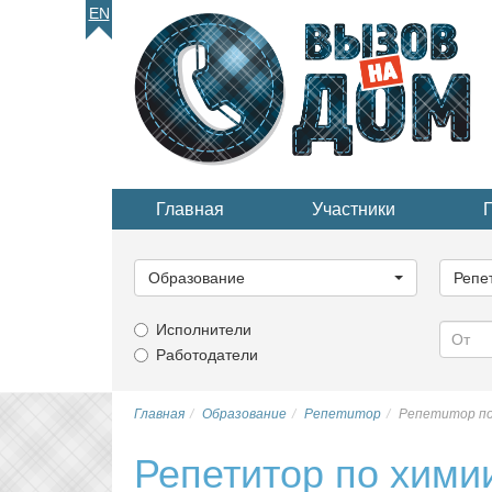
EN
Главная
Участники
Выберите
Выбер
категорию...
катего
Образование
Репе
Исполнители
Работодатели
Главная
Образование
Репетитор
Репетитор по
Репетитор по хими